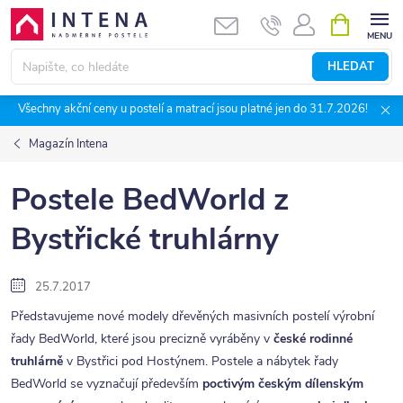
Přejít
NÁKUPNÍ
KOŠÍK
na
obsah
HLEDAT
Všechny akční ceny u postelí a matrací jsou platné jen do 31.7.2026!
Magazín Intena
Postele BedWorld z
Bystřické truhlárny
25.7.2017
Představujeme nové modely dřevěných masivních postelí výrobní
řady BedWorld, které jsou precizně vyráběny v
české rodinné
truhlárně
v Bystřici pod Hostýnem. Postele a nábytek řady
BedWorld se vyznačují především
poctivým českým dílenským