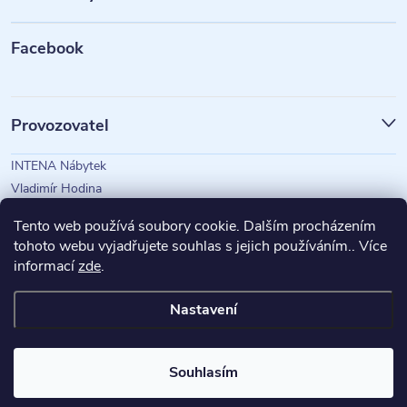
a
t
Facebook
í
Provozovatel
INTENA Nábytek
Vladimír Hodina
IČO: 73350583
Tento web používá soubory cookie. Dalším procházením
tohoto webu vyjadřujete souhlas s jejich používáním.. Více
informací
zde
.
Magazín Intena
Nastavení
Copyright 2026
INTENA Nábytek
. Všechna práva vyhrazena.
Souhlasím
Vytvořil Shoptet