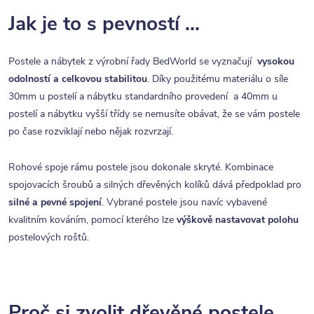
Jak je to s pevností ...
Postele a nábytek z výrobní řady BedWorld se vyznačují
vysokou
odolností a celkovou stabilitou
. Díky použitému materiálu o síle
30mm u postelí a nábytku standardního provedení a 40mm u
postelí a nábytku vyšší třídy se nemusíte obávat, že se vám postele
po čase rozviklají nebo nějak rozvrzají.
Rohové spoje rámu postele jsou dokonale skryté. Kombinace
spojovacích šroubů a silných dřevěných kolíků dává předpoklad pro
silné a pevné spojení
. Vybrané postele jsou navíc vybavené
kvalitním kováním, pomocí kterého lze
výškově nastavovat polohu
postelových roštů.
Proč si zvolit dřevěné postele