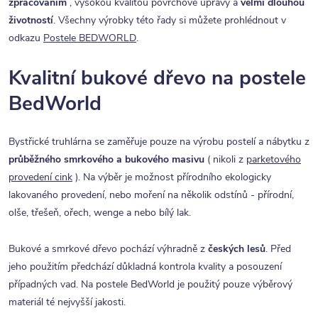
zpracováním
, vysokou kvalitou povrchové úpravy a
velmi dlouhou
životností
. Všechny výrobky této řady si můžete prohlédnout v
odkazu
Postele BEDWORLD
.
Kvalitní bukové dřevo na postele
BedWorld
Bystřické truhlárna se zaměřuje pouze na výrobu postelí a nábytku z
průběžného smrkového a bukového masivu
( nikoli z
parketového
provedení cink
). Na výběr je možnost přírodního ekologicky
lakovaného provedení, nebo moření na několik odstínů - přírodní,
olše, třešeň, ořech, wenge a nebo bílý lak.
Bukové a smrkové dřevo pochází výhradně z
českých lesů
. Před
jeho použitím předchází důkladná kontrola kvality a posouzení
případných vad. Na postele BedWorld je použitý pouze výběrový
materiál té nejvyšší jakosti.