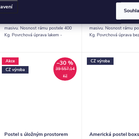
k
avení
10-12 Týdnů
10-12 Týdnů
Souhl
ů
Dřevěná postel z 4 cm bukového
Dřevěná postel z 4 cm b
masivu. Nosnost rámu postele 400
masivu. Nosnost rámu po
Kg. Povrchová úprava lakem -
Kg. Povrchová úprava be
odstín Jantar. Pevná dřevěná lišta
lakem. Pevná dřevěná lišt
pro rošty.
rošty.
Akce
CZ výroba
–30 %
39 557,14
CZ výroba
Kč
Postel s úložným prostorem
Americká postel box