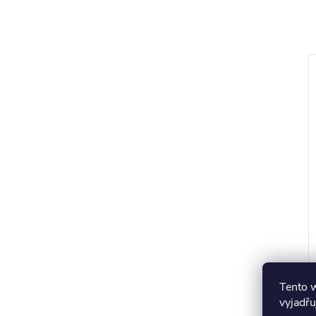
r
i
t
r
Tento 
vyjadřu