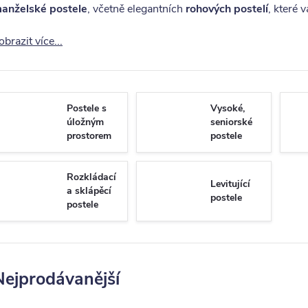
anželské postele
, včetně elegantních
rohových postelí
, které 
obrazit více...
Postele s
Vysoké,
úložným
seniorské
prostorem
postele
Rozkládací
Levitující
a sklápěcí
postele
postele
Nejprodávanější