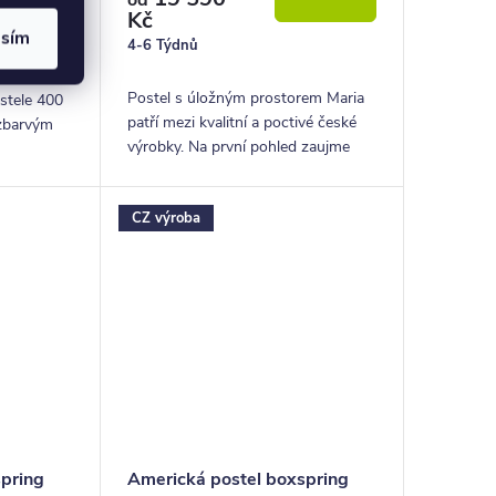
Kč
asím
4-6 Týdnů
ukového
Postel s úložným prostorem Maria
stele 400
patří mezi kvalitní a poctivé české
zbarvým
výrobky. Na první pohled zaujme
a pro
lehkým a elegantním designem.
Postel je dodávána včetně
CZ výroba
pístových...
spring
Americká postel boxspring