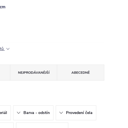
 cm
ktů
NEJPRODÁVANĚJŠÍ
ABECEDNĚ
riál
Barva - odstín
Provedení čela