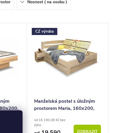
rostor
Nosnost ( na osobu )
CZ výroba
ožným
Manželská postel s úložným
180x200,
prostorem Maria, 160x200,
180x200
od 16 190,08 Kč bez
DPH
OBRAZIT
19 590
ZOBRAZIT
od