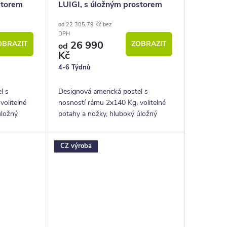
storem
LUIGI, s úložným prostorem
160x220
od 22 305,79 Kč bez
DPH
26 990
OBRAZIT
ZOBRAZIT
od
Kč
4-6 Týdnů
l s
Designová americká postel s
volitelné
nosností rámu 2x140 Kg, volitelné
úložný
potahy a nožky, hluboký úložný
prostor.
CZ výroba