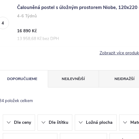
Čalouněná postel s úložným prostorem Niobe, 120x220
4-6 Týdnů
16 890 Kč
13 958,68 Kč bez DPH
Zobrazit více produ
Ř
DOPORUČUJEME
NEJLEVNĚJŠÍ
NEJDRAŽŠÍ
a
z
34
položek celkem
e
n
Dle ceny
Dle štítku
Ložná plocha
Mate