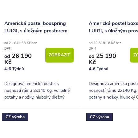
Americká postel boxspring
Americká postel box
LUIGI, s úložným prostorem
LUIGI, s úložným pro
180x220
200x200
od 21 644,63 Kč bez
od 20 818,18 Kč bez
DPH
DPH
26 190
25 190
ZOBRAZIT
Z
od
od
Kč
Kč
4-6 Týdnů
4-6 Týdnů
Designová americká postel s
Designová americká poste
nosností rámu 2x140 Kg, volitelné
nosností rámu 2x140 Kg, 
potahy a nožky, hluboký úložný
potahy a nožky, hluboký 
prostor.
prostor.
CZ výroba
CZ výroba