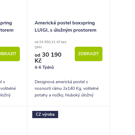
spring
Americká postel boxspring
storem
LUIGI, s úložným prostorem
200x210
od 24 950,41 Kč bez
DPH
30 190
OBRAZIT
ZOBRAZIT
od
Kč
4-6 Týdnů
l s
Designová americká postel s
volitelné
nosností rámu 2x140 Kg, volitelné
úložný
potahy a nožky, hluboký úložný
prostor.
CZ výroba