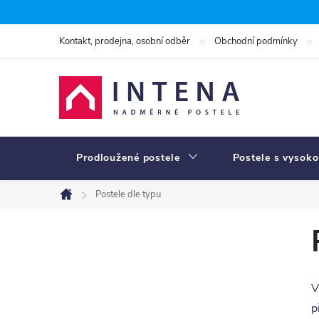
Přejít
na
Kontakt, prodejna, osobní odběr
Obchodní podmínky
obsah
Prodloužené postele
Postele s vysoko
Postele dle typu
Domů
P
o
s
V
t
p