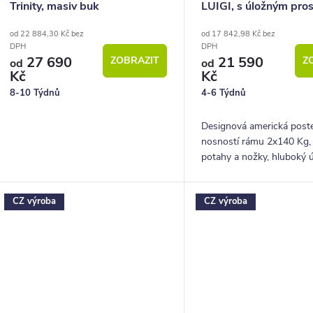
Trinity, masiv buk
LUIGI, s úložným pro
od 22 884,30 Kč bez
od 17 842,98 Kč bez
DPH
DPH
27 690
21 590
ZOBRAZIT
Z
od
od
Kč
Kč
8-10 Týdnů
4-6 Týdnů
Designová americká poste
nosností rámu 2x140 Kg, 
potahy a nožky, hluboký 
prostor.
CZ výroba
CZ výroba