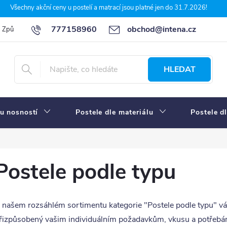
Všechny akční ceny u postelí a matrací jsou platné jen do 31.7.2026!
777158960
obchod@intena.cz
Způsoby a ceny dopravy
7 důvodů, proč nakupit u Intena nábytek
HLEDAT
u nosností
Postele dle materiálu
Postele d
Postele podle typu
 našem rozsáhlém sortimentu kategorie "Postele podle typu" v
řizpůsobený vašim individuálním požadavkům, vkusu a potřebá