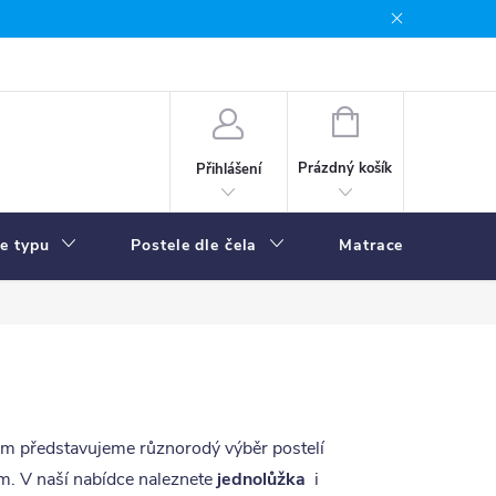
NÁKUPNÍ
KOŠÍK
Prázdný košík
Přihlášení
le typu
Postele dle čela
Matrace
R
ám představujeme různorodý výběr postelí
m. V naší nabídce naleznete
jednolůžka
i