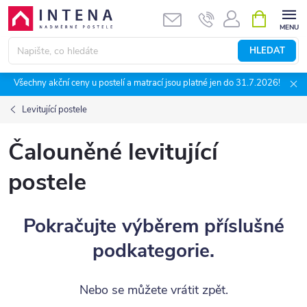
Přejít
NÁKUPNÍ
KOŠÍK
na
obsah
HLEDAT
Všechny akční ceny u postelí a matrací jsou platné jen do 31.7.2026!
Levitující postele
Čalouněné levitující
postele
Pokračujte výběrem příslušné
podkategorie.
Nebo se můžete vrátit zpět.