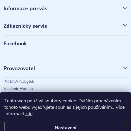
á
Informace pro vás
p
Zákaznický servis
a
t
Facebook
í
Provozovatel
INTENA Nábytek
Vladimír Hodina
IČO: 73350583
Tento web používá soubory cookie. Dalším procházením
tohoto webu vyjadřujete souhlas s jejich používáním.. Více
informací
zde
.
Magazín Intena
Nastavení