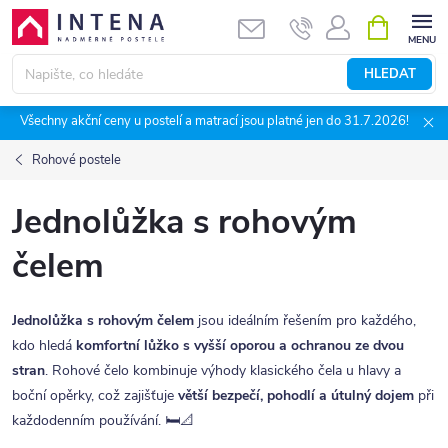
Přejít
NÁKUPNÍ
KOŠÍK
na
obsah
HLEDAT
Všechny akční ceny u postelí a matrací jsou platné jen do 31.7.2026!
Rohové postele
Jednolůžka s rohovým
čelem
Jednolůžka s rohovým čelem
jsou ideálním řešením pro každého,
kdo hledá
komfortní lůžko s vyšší oporou a ochranou ze dvou
stran
. Rohové čelo kombinuje výhody klasického čela u hlavy a
boční opěrky, což zajišťuje
větší bezpečí, pohodlí a útulný dojem
při
každodenním používání. 🛏️📐