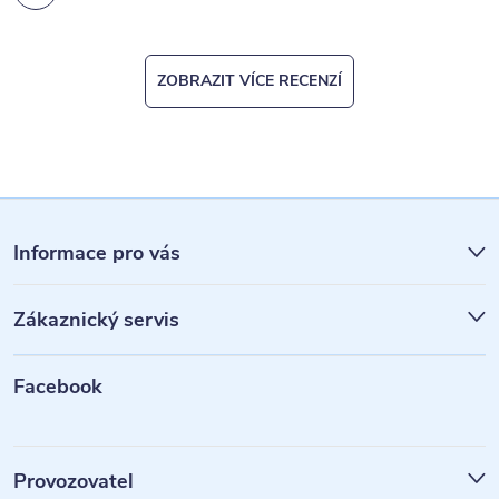
ZOBRAZIT VÍCE RECENZÍ
Z
á
Informace pro vás
p
Zákaznický servis
a
t
Facebook
í
Provozovatel