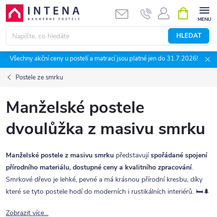
Přejít
NÁKUPNÍ
KOŠÍK
na
obsah
HLEDAT
Všechny akční ceny u postelí a matrací jsou platné jen do 31.7.2026!
Postele ze smrku
Manželské postele
dvoulůžka z masivu smrku
Manželské postele z masivu smrku
představují
spořádané spojení
přírodního materiálu, dostupné ceny a kvalitního zpracování
.
Smrkové dřevo je lehké, pevné a má krásnou přírodní kresbu, díky
které se tyto postele hodí do moderních i rustikálních interiérů. 🛏️🌲
Zobrazit více...