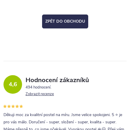
ZPĚT DO OBCHODU
Hodnocení zákazníků
4,6
494 hodnocení
Zobrazit recenze
Děkuji moc za kvalitní postel na míru. Jsme velice spokojeni. 5 ⭐ je
pro vás málo. Doručení - super, složení - super, kvalita - super.
Máme přesně to, co jsme očekávali. Vysokou postel 🙏😉. Přeji vám