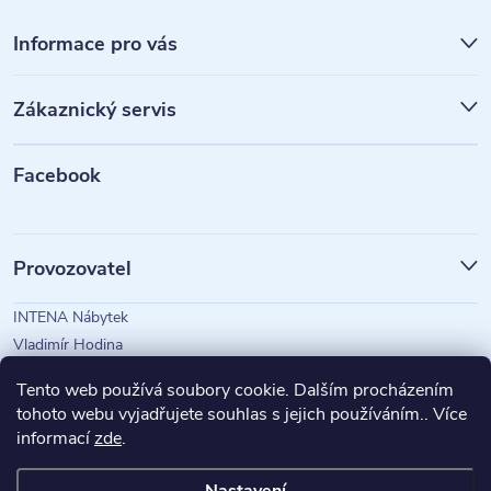
Z
á
Informace pro vás
p
Zákaznický servis
a
t
Facebook
í
Provozovatel
INTENA Nábytek
Vladimír Hodina
IČO: 73350583
Tento web používá soubory cookie. Dalším procházením
tohoto webu vyjadřujete souhlas s jejich používáním.. Více
informací
zde
.
Magazín Intena