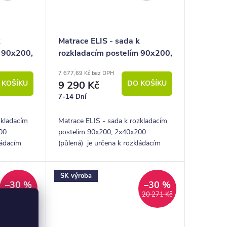
k
Matrace ELIS - sada k
m 90x200,
rozkladacím postelím 90x200,
2x40x200 (půlená)
7 677,69 Kč bez DPH
 KOŠÍKU
9 290 Kč
DO KOŠÍKU
7-14 Dní
zkladacím
Matrace ELIS - sada k rozkladacím
00
postelím 90x200, 2x40x200
ládacím
(půlená) je určena k rozkládacím
spací
postelím s rozložením na spací
plochu 170x200.
SK výroba
–30 %
–30 %
20 271 Kč
20 271 Kč