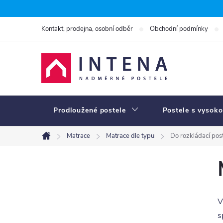
Přejít
na
Kontakt, prodejna, osobní odběr
Obchodní podmínky
obsah
Prodloužené postele
Postele s vysoko
Matrace
Matrace dle typu
Do rozkládací pos
Domů
P
o
s
V
t
s