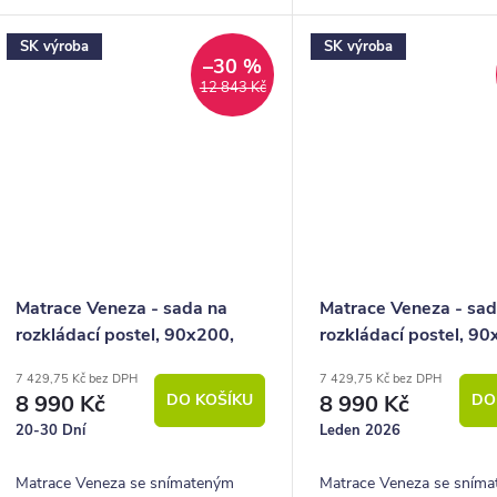
systémem protahováním svalů a
systémem protahováním s
SK výroba
SK výroba
páteře. Matrace je ideální pro muže...
páteře. Matrace je ideální
–30 %
12 843 Kč
Matrace Veneza - sada na
Matrace Veneza - sad
rozkládací postel, 90x200,
rozkládací postel, 90
2x35x200 (půlená)
2x40x200 (půlená)
7 429,75 Kč bez DPH
7 429,75 Kč bez DPH
8 990 Kč
DO KOŠÍKU
8 990 Kč
DO
20-30 Dní
Leden 2026
Matrace Veneza se snímateným
Matrace Veneza se sním