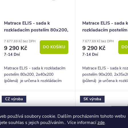
ů
p
o
Matrace ELIS - sada k
Matrace ELIS - sada 
rozkladacím postelím 80x200,
rozkladacím postelí
d
2x40x200 (půlená)
2x35x200 (půlená)
7 677,69 Kč bez DPH
7 677,69 Kč bez DPH
u
9 290 Kč
DO KOŠÍKU
9 290 Kč
DO
k
7-14 Dní
7-14 Dní
Matrace ELIS - sada k rozkladacím
Matrace ELIS - sada k ro
ů
postelím 80x200, 2x40x200
postelím 90x200, 2x35x2
(půlená) je určena k rozkládacím
(půlená) je určena k rozk
postelím s rozložením na spací
postelím s rozložením na 
plochu 160x200.
plochu 160x200.
CZ výroba
SK výroba
web používá soubory cookie. Dalším procházením tohoto webu
jete souhlas s jejich používáním.. Více informací
zde
.