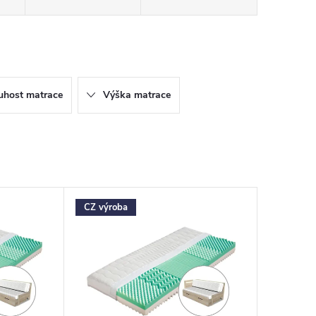
uhost matrace
Výška matrace
CZ výroba