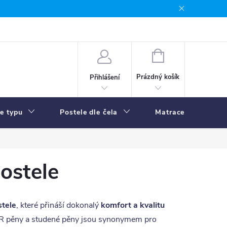
NÁKUPNÍ
KOŠÍK
Prázdný košík
Přihlášení
le typu
Postele dle čela
Matrace
R
ostele
stele
, které přináší dokonalý
komfort a kvalitu
PUR pěny a studené pěny jsou synonymem pro