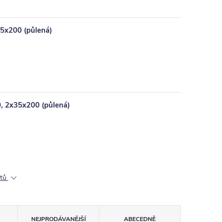
35x200 (půlená)
0, 2x35x200 (půlená)
ktů
NEJPRODÁVANĚJŠÍ
ABECEDNĚ