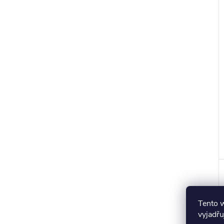
r
t
Tento 
vyjadřu