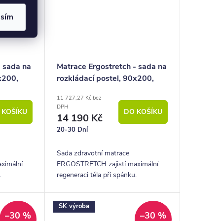
asím
- sada na
Matrace Ergostretch - sada na
x200,
rozkládací postel, 90x200,
2x35x200 (půlená)
11 727,27 Kč bez
DPH
 KOŠÍKU
DO KOŠÍKU
14 190 Kč
20-30 Dní
Sada zdravotní matrace
ximální
ERGOSTRETCH zajistí maximální
.
regeneraci těla při spánku.
fyzio
Vyznačuje se revolučním fyzio
valů a
systémem protahováním svalů a
SK výroba
 pro muže...
páteře. Matrace je ideální pro muže...
–30 %
–30 %