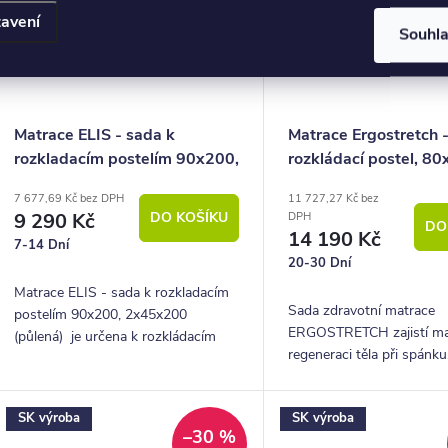
avení
Souhl
Matrace ELIS - sada k
Matrace Ergostretch 
rozkladacím postelím 90x200,
rozkládací postel, 80
2x45x200 (půlená)
2x40x200 (půlená)
7 677,69 Kč bez DPH
11 727,27 Kč bez
9 290 Kč
DO KOŠÍKU
DPH
DO
14 190 Kč
7-14 Dní
20-30 Dní
Matrace ELIS - sada k rozkladacím
Sada zdravotní matrace
postelím 90x200, 2x45x200
ERGOSTRETCH zajistí ma
(půlená) je určena k rozkládacím
regeneraci těla při spánku
postelím s rozložením na spací
Vyznačuje se revolučním 
plochu 180x200.
systémem protahováním s
SK výroba
SK výroba
páteře. Matrace je ideální
–30 %