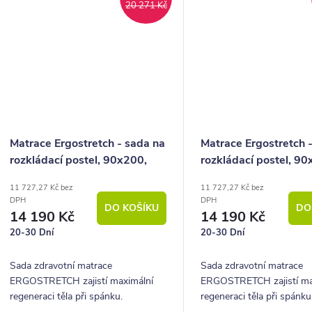
20 271 Kč
Matrace Ergostretch - sada na
Matrace Ergostretch 
rozkládací postel, 90x200,
rozkládací postel, 90
2x40x200 (půlená)
2x45x200 (půlená)
11 727,27 Kč bez
11 727,27 Kč bez
DPH
DPH
DO KOŠÍKU
DO
14 190 Kč
14 190 Kč
20-30 Dní
20-30 Dní
Sada zdravotní matrace
Sada zdravotní matrace
ERGOSTRETCH zajistí maximální
ERGOSTRETCH zajistí ma
regeneraci těla při spánku.
regeneraci těla při spánku
Vyznačuje se revolučním fyzio
Vyznačuje se revolučním 