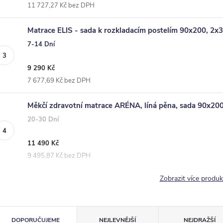
11 727,27 Kč bez DPH
Matrace ELIS - sada k rozkladacím postelím 90x200, 2x
7-14 Dní
9 290 Kč
7 677,69 Kč bez DPH
Měkčí zdravotní matrace ARÉNA, líná pěna, sada 90x20
20-30 Dní
11 490 Kč
9 495,87 Kč bez DPH
Zobrazit více produ
Ř
DOPORUČUJEME
NEJLEVNĚJŠÍ
NEJDRAŽŠÍ