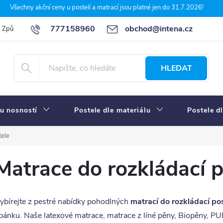
Všechny akční ceny u postelí a matrací jsou platné jen do 31.7.2026!
777158960
obchod@intena.cz
Způsoby a ceny dopravy
7 důvodů, proč nakupit u Intena nábytek
HLEDAT
u nosností
Postele dle materiálu
Postele d
tele
Matrace do rozkládací p
ybírejte z pestré nabídky pohodlných
matrací do rozkládací po
pánku. Naše latexové matrace, matrace z líné pěny, Biopěny, 