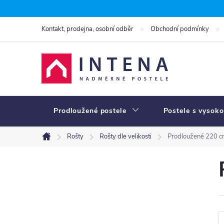
Přejít
na
Kontakt, prodejna, osobní odběr
Obchodní podmínky
obsah
Prodloužené postele
Postele s vysoko
Rošty
Rošty dle velikosti
Prodloužené 220 
Domů
P
o
s
t