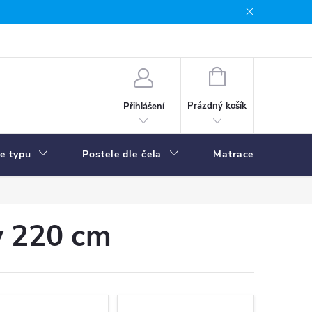
NÁKUPNÍ
KOŠÍK
Prázdný košík
Přihlášení
le typu
Postele dle čela
Matrace
R
y 220 cm