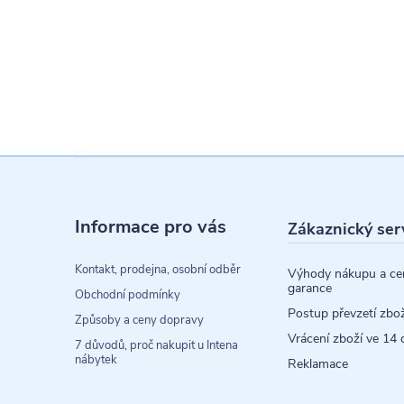
Z
á
Informace pro vás
Zákaznický ser
p
a
Kontakt, prodejna, osobní odběr
Výhody nákupu a ce
garance
t
Obchodní podmínky
Postup převzetí zbož
Způsoby a ceny dopravy
í
Vrácení zboží ve 14 
7 důvodů, proč nakupit u Intena
nábytek
Reklamace