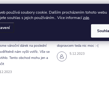
web používá soubory cookie. Dalším procházením tohoto webu
jete souhlas s jejich používáním.. Více informací
zde
.
avení
Souhl
unikace a rychle dodání.
Obchod v pohodě, akorát ta doml
jsme vánoční dárek na poslední
dopravcem teda nic moc :-(
uvěřitelně nám vyšli vstříc. Vše se
5.12.2023
tihlo. Tento obchod mohu jen a
čit
.12.2023