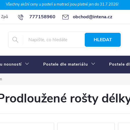
Všechny akční ceny u postelí a matrací jsou platné jen do 31.7.2026!
777158960
obchod@intena.cz
Způsoby a ceny dopravy
7 důvodů, proč nakupit u Intena nábytek
HLEDAT
u nosností
Postele dle materiálu
Postele d
cm
Prodloužené rošty délk