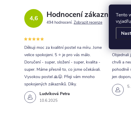
Hodnocení zákazníků
Tento 
4,6
vyjadřu
494 hodnocení
Zobrazit recenze
Nast
Děkuji moc za kvalitní postel na míru. Jsme
Skvělá kom
velice spokojeni. 5 ⭐ je pro vás málo.
Objednali 
Doručení - super, složení - super, kvalita -
chvíli a ne
super. Máme přesně to, co jsme očekávali.
pohodlně s
Vysokou postel 🙏😉. Přeji vám mnoho
jen doporu
spokojených zákazníků. Díky.
5
Ludvíková Petra
10.6.2025