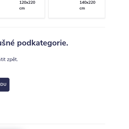
120x220
140x220
cm
cm
ušné podkategorie.
it zpět.
ODU