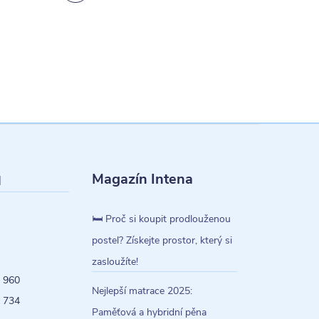
Magazín Intena
l
🛏️ Proč si koupit prodlouženou
postel? Získejte prostor, který si
zasloužíte!
 960
Nejlepší matrace 2025:
 734
Paměťová a hybridní pěna