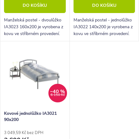
k
DO KOŠÍKU
DO KOŠÍKU
ů
t
ů
Manželská postel - dvoulůžko
Manželská postel - jednolůžko
IA3023 160x200 je vyrobena z
IA3022 140x200 je vyrobena z
kovu ve stříbrném provedení.
kovu ve stříbrném provedení.
Tato postel je vhodná do všech
Tato postel je vhodná do všech
ložnic.
ložnic.
–40 %
6 150 Kč
Kovové jednolůžko IA3021
90x200
3 049,59 Kč bez DPH