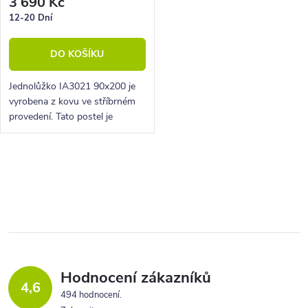
3 690 Kč
12-20 Dní
DO KOŠÍKU
Jednolůžko IA3021 90x200 je
vyrobena z kovu ve stříbrném
provedení. Tato postel je
vhodná do všech pokojů a
ložnic.
O
v
l
á
d
a
Hodnocení zákazníků
4,6
c
494 hodnocení