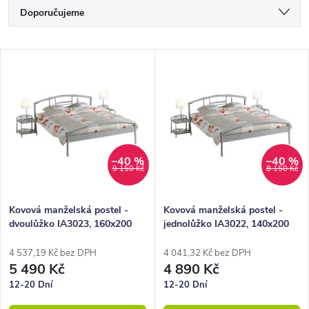
Ř
Doporučujeme
a
Nejlevnější
z
V
Nejdražší
e
ý
Nejprodávanější
n
p
Abecedně
í
i
p
s
–40 %
–40 %
9 150 Kč
8 150 Kč
r
p
o
r
Kovová manželská postel -
Kovová manželská postel -
dvoulůžko IA3023, 160x200
jednolůžko IA3022, 140x200
d
o
u
d
4 537,19 Kč bez DPH
4 041,32 Kč bez DPH
5 490 Kč
4 890 Kč
k
u
12-20 Dní
12-20 Dní
t