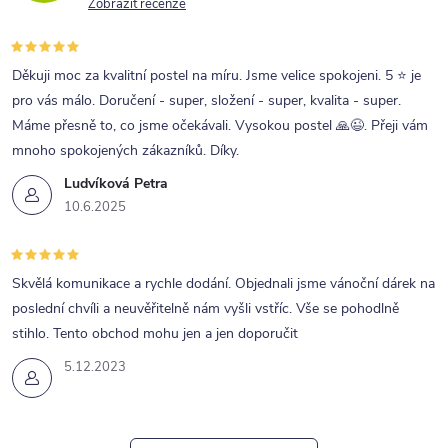
Zobrazit recenze
í
p
r
Děkuji moc za kvalitní postel na míru. Jsme velice spokojeni. 5 ⭐ je
pro vás málo. Doručení - super, složení - super, kvalita - super.
v
Máme přesně to, co jsme očekávali. Vysokou postel 🙏😉. Přeji vám
k
mnoho spokojených zákazníků. Díky.
y
Ludvíková Petra
v
10.6.2025
ý
p
Skvělá komunikace a rychle dodání. Objednali jsme vánoční dárek na
i
poslední chvíli a neuvěřitelně nám vyšli vstříc. Vše se pohodlně
s
stihlo. Tento obchod mohu jen a jen doporučit
u
5.12.2023