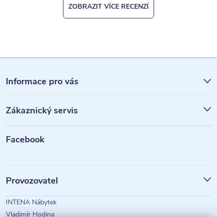
ZOBRAZIT VÍCE RECENZÍ
Z
á
Informace pro vás
p
Zákaznický servis
a
t
Facebook
í
Provozovatel
INTENA Nábytek
Vladimír Hodina