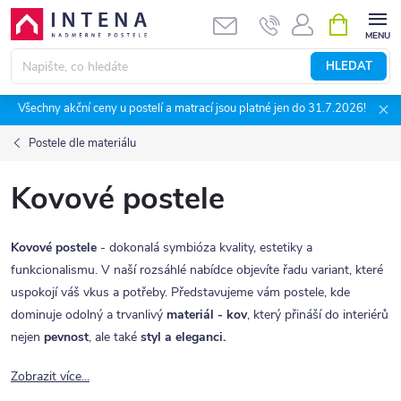
Přejít
NÁKUPNÍ
KOŠÍK
na
obsah
HLEDAT
Všechny akční ceny u postelí a matrací jsou platné jen do 31.7.2026!
Postele dle materiálu
Kovové postele
Kovové postele
- dokonalá symbióza kvality, estetiky a
funkcionalismu. V naší rozsáhlé nabídce objevíte řadu variant, které
uspokojí váš vkus a potřeby. Představujeme vám postele, kde
dominuje odolný a trvanlivý
materiál
- kov
, který přináší do interiérů
nejen
pevnost
, ale také
styl a eleganci.
Zobrazit více...