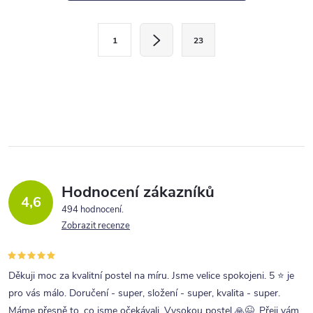
l
S
á
1
23
t
d
r
a
á
c
n
í
k
p
o
r
v
v
á
Hodnocení zákazníků
4,6
n
k
494 hodnocení
í
Zobrazit recenze
y
v
ý
Děkuji moc za kvalitní postel na míru. Jsme velice spokojeni. 5 ⭐ je
p
pro vás málo. Doručení - super, složení - super, kvalita - super.
Máme přesně to, co jsme očekávali. Vysokou postel 🙏😉. Přeji vám