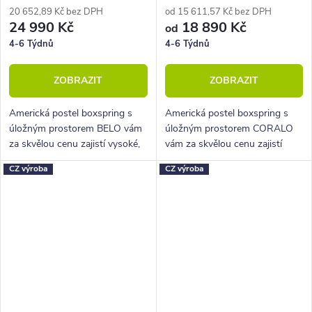
20 652,89 Kč bez DPH
od 15 611,57 Kč bez DPH
24 990 Kč
18 890 Kč
od
4-6 Týdnů
4-6 Týdnů
ZOBRAZIT
ZOBRAZIT
Americká postel boxspring s
Americká postel boxspring s
úložným prostorem BELO vám
úložným prostorem CORALO
za skvělou cenu zajistí vysoké,
vám za skvělou cenu zajistí
pohodlné spaní a velký úložný
vysoké, pohodlné spaní a velký
CZ výroba
CZ výroba
prostor.
úložný prostor.