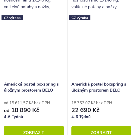
nosností rámu 2x140 Kg,
nosností rámu 2x140 Kg,
volitelné potahy a nožky,
volitelné potahy a nožky,
hluboký úložný prostor.
hluboký úložný prostor.
CZ výroba
CZ výroba
Americká postel boxspring s
Americká postel boxspring s
úložným prostorem BELO
úložným prostorem BELO
160x210
od 15 611,57 Kč bez DPH
18 752,07 Kč bez DPH
18 890 Kč
22 690 Kč
od
4-6 Týdnů
4-6 Týdnů
ZOBRAZIT
ZOBRAZIT