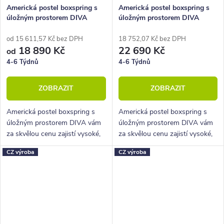
Americká postel boxspring s
Americká postel boxspring s
úložným prostorem DIVA
úložným prostorem DIVA
160x210
od 15 611,57 Kč bez DPH
18 752,07 Kč bez DPH
18 890 Kč
22 690 Kč
od
4-6 Týdnů
4-6 Týdnů
ZOBRAZIT
ZOBRAZIT
Americká postel boxspring s
Americká postel boxspring s
úložným prostorem DIVA vám
úložným prostorem DIVA vám
za skvělou cenu zajistí vysoké,
za skvělou cenu zajistí vysoké,
pohodlné spaní a velký úložný
pohodlné spaní a velký úložný
CZ výroba
CZ výroba
prostor.
prostor.