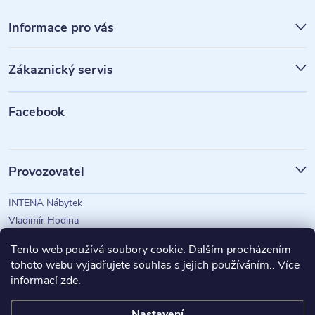
Z
á
Informace pro vás
p
Zákaznický servis
a
t
Facebook
í
Provozovatel
INTENA Nábytek
Vladimír Hodina
IČO: 73350583
Tento web používá soubory cookie. Dalším procházením
tohoto webu vyjadřujete souhlas s jejich používáním.. Více
informací
zde
.
Magazín Intena
Nastavení