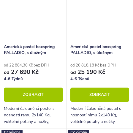
Americká postel boxspring
Americká postel boxspring
PALLADIO, s úložným
PALLADIO, s úložným
prostorem 180x220
prostorem 200x200
od 22 884,30 Kč bez DPH
od 20 818,18 Kč bez DPH
27 690 Kč
25 190 Kč
od
od
4-6 Týdnů
4-6 Týdnů
ZOBRAZIT
ZOBRAZIT
Moderní čalouněná postel s
Moderní čalouněná postel s
nosností rámu 2x140 Kg,
nosností rámu 2x140 Kg,
volitelné potahy a nožky,
volitelné potahy a nožky,
hluboký úložný prostor.
hluboký úložný prostor.
CZ výroba
CZ výroba