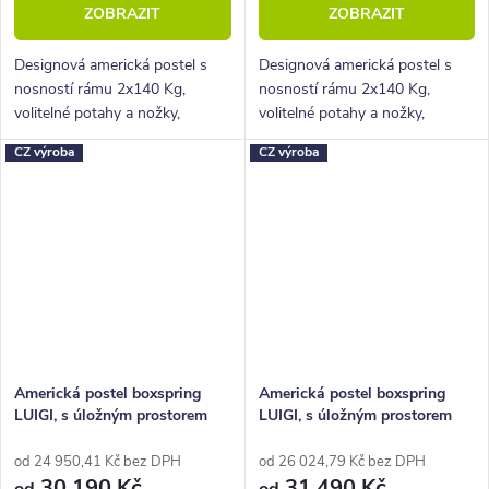
ZOBRAZIT
ZOBRAZIT
Designová americká postel s
Designová americká postel s
nosností rámu 2x140 Kg,
nosností rámu 2x140 Kg,
volitelné potahy a nožky,
volitelné potahy a nožky,
hluboký úložný prostor.
hluboký úložný prostor.
CZ výroba
CZ výroba
Americká postel boxspring
Americká postel boxspring
LUIGI, s úložným prostorem
LUIGI, s úložným prostorem
200x210
200x220
od 24 950,41 Kč bez DPH
od 26 024,79 Kč bez DPH
30 190 Kč
31 490 Kč
od
od