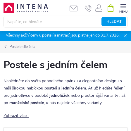
Přejít
NÁKUPNÍ
KOŠÍK
na
obsah
HLEDAT
Všechny akční ceny u postelí a matrací jsou platné jen do 31.7.2026!
Postele dle čela
Postele s jedním čelem
Nahlédněte do světa pohodlného spánku a elegantního designu s
naší širokou nabídkou
postelí s jedním čelem
. Ať už hledáte řešení
pro jednotlivce v podobě
jednolůžek
nebo prostornější varianty , až
po
manželské postele
, u nás najdete všechny varianty.
Zobrazit více...