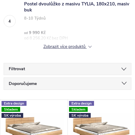
Postel dvoulůžko z masivu TYLIA, 180x210, masiv
buk
8-10 Týdnů
9 990 Kč
od
od 8 256,20 Kč bez DPH
Zobrazit více produktů
Filtrovat
Ř
Doporučujeme
a
Nejlevnější
z
V
Extra design
Extra design
Nejdražší
Skladem
Skladem
e
ý
SK výroba
SK výroba
Nejprodávanější
n
p
Abecedně