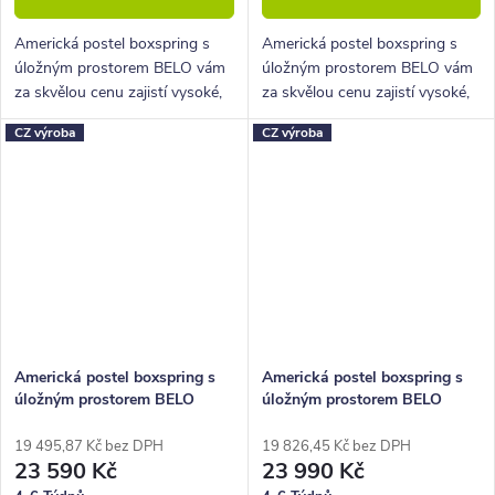
Americká postel boxspring s
Americká postel boxspring s
úložným prostorem BELO vám
úložným prostorem BELO vám
za skvělou cenu zajistí vysoké,
za skvělou cenu zajistí vysoké,
pohodlné spaní a velký úložný
pohodlné spaní a velký úložný
CZ výroba
CZ výroba
prostor.
prostor.
Americká postel boxspring s
Americká postel boxspring s
úložným prostorem BELO
úložným prostorem BELO
160x220
180x210
19 495,87 Kč bez DPH
19 826,45 Kč bez DPH
23 590 Kč
23 990 Kč