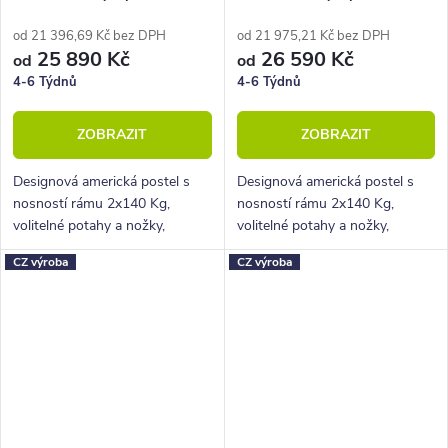
160x210 cm
180x210 cm
od 21 396,69 Kč bez DPH
od 21 975,21 Kč bez DPH
25 890 Kč
26 590 Kč
od
od
4-6 Týdnů
4-6 Týdnů
ZOBRAZIT
ZOBRAZIT
Designová americká postel s
Designová americká postel s
nosností rámu 2x140 Kg,
nosností rámu 2x140 Kg,
volitelné potahy a nožky,
volitelné potahy a nožky,
hluboký úložný prostor.
hluboký úložný prostor.
CZ výroba
CZ výroba