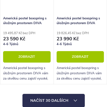
Americká postel boxspring s
Americká postel boxspring s
úložným prostorem DIVA
úložným prostorem DIVA
160x220
180x210
19 495,87 Kč bez DPH
19 826,45 Kč bez DPH
23 590 Kč
23 990 Kč
4-6 Týdnů
4-6 Týdnů
ZOBRAZIT
ZOBRAZIT
Americká postel boxspring s
Americká postel boxspring s
úložným prostorem DIVA vám
úložným prostorem DIVA vám
za skvělou cenu zajistí vysoké,
za skvělou cenu zajistí vysoké,
pohodlné spaní a velký úložný
pohodlné spaní a velký úložný
prostor.
prostor.
O
NAČÍST 30 DALŠÍCH
v