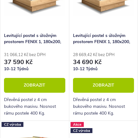
í
i
p
s
r
p
o
r
Levitující postel s úložným
Levitující postel s úložným
prostorem FENIX 1, 180x200,
prostorem FENIX 1, 180x200,
d
o
masiv buk-jantar
masiv buk-lak
u
d
31 066,12 Kč bez DPH
28 669,42 Kč bez DPH
37 590 Kč
34 690 Kč
k
u
10-12 Týdnů
10-12 Týdnů
t
k
ZOBRAZIT
ZOBRAZIT
ů
t
ů
Dřevěná postel z 4 cm
Dřevěná postel z 4 cm
bukového masivu. Nosnost
bukového masivu. Nosnost
rámu postele 400 Kg.
rámu postele 400 Kg.
Povrchová úprava lakem -
Povrchová úprava bezbarvým
CZ výroba
Akce
odstín Jantar. Pevná dřevěná
lakem. Pevná dřevěná lišta pro
CZ výroba
lišta pro rošty.
rošty.