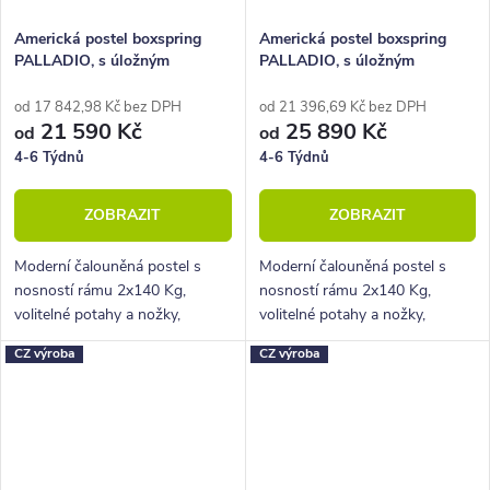
Americká postel boxspring
Americká postel boxspring
PALLADIO, s úložným
PALLADIO, s úložným
prostorem
prostorem 160x210
od 17 842,98 Kč bez DPH
od 21 396,69 Kč bez DPH
21 590 Kč
25 890 Kč
od
od
4-6 Týdnů
4-6 Týdnů
ZOBRAZIT
ZOBRAZIT
Moderní čalouněná postel s
Moderní čalouněná postel s
nosností rámu 2x140 Kg,
nosností rámu 2x140 Kg,
volitelné potahy a nožky,
volitelné potahy a nožky,
hluboký úložný prostor.
hluboký úložný prostor.
CZ výroba
CZ výroba