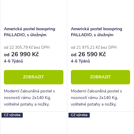
Americká postel boxspring
Americká postel boxspring
PALLADIO, s úložným
PALLADIO, s úložným
prostorem 160x220
prostorem 180x210
od 22 305,79 Kč bez DPH
od 21 975,21 Kč bez DPH
26 990 Kč
26 590 Kč
od
od
4-6 Týdnů
4-6 Týdnů
ZOBRAZIT
ZOBRAZIT
Moderní čalouněná postel s
Moderní čalouněná postel s
nosností rámu 2x140 Kg,
nosností rámu 2x140 Kg,
volitelné potahy a nožky,
volitelné potahy a nožky,
hluboký úložný prostor.
hluboký úložný prostor.
CZ výroba
CZ výroba