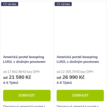
pohled zaujme lehkým a
CZ výroba
CZ výroba
elegantním designem. Postel je
dodávána včetně pístových...
Americká postel boxspring
Americká postel boxspring
LUIGI, s úložným prostorem
LUIGI, s úložným prostorem
160x220
od 17 842,98 Kč bez DPH
od 22 305,79 Kč bez DPH
21 590 Kč
26 990 Kč
od
od
4-6 Týdnů
4-6 Týdnů
ZOBRAZIT
ZOBRAZIT
Designová americká postel s
Designová americká postel s