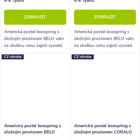
4-6 Týdnů
4-6 Týdnů
ZOBRAZIT
ZOBRAZIT
Americká postel boxspring s
Americká postel boxspring s
úložným prostorem BELO vám
úložným prostorem BELO vám
za skvělou cenu zajistí vysoké,
za skvělou cenu zajistí vysoké,
pohodlné spaní a velký úložný
pohodlné spaní a velký úložný
CZ výroba
CZ výroba
prostor.
prostor.
Americká postel boxspring s
Americká postel boxspring s
úložným prostorem BELO
úložným prostorem CORALO
180x220