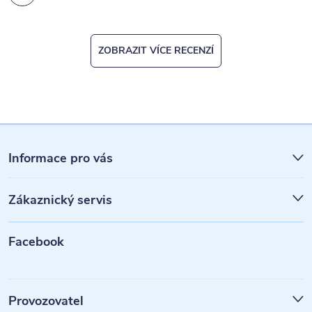
ZOBRAZIT VÍCE RECENZÍ
Z
á
Informace pro vás
p
Zákaznický servis
a
t
Facebook
í
Provozovatel