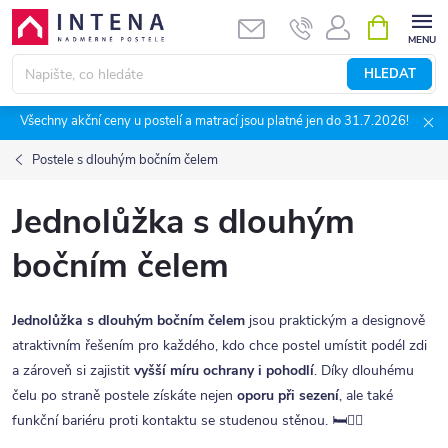
Přejít
NÁKUPNÍ
KOŠÍK
na
obsah
HLEDAT
Všechny akční ceny u postelí a matrací jsou platné jen do 31.7.2026!
Postele s dlouhým bočním čelem
Jednolůžka s dlouhým
bočním čelem
Jednolůžka s dlouhým bočním čelem
jsou praktickým a designově
atraktivním řešením pro každého, kdo chce postel umístit podél zdi
a zároveň si zajistit
vyšší míru ochrany i pohodlí
. Díky dlouhému
čelu po straně postele získáte nejen
oporu při sezení
, ale také
funkční bariéru proti kontaktu se studenou stěnou. 🛏️🧍‍♂️