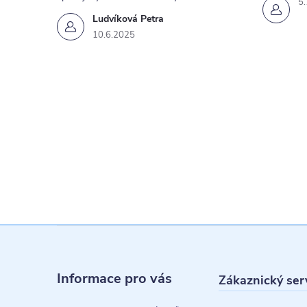
5
Ludvíková Petra
10.6.2025
i
s
Z
á
Informace pro vás
Zákaznický ser
p