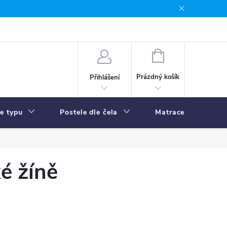
NÁKUPNÍ
KOŠÍK
Prázdný košík
Přihlášení
le typu
Postele dle čela
Matrace
R
é žíně