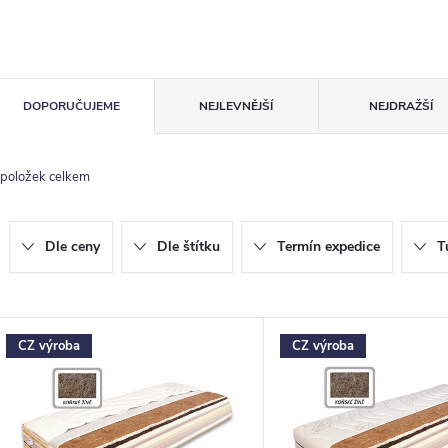
Ř
DOPORUČUJEME
NEJLEVNĚJŠÍ
NEJDRAŽŠÍ
a
z
položek celkem
e
n
Dle ceny
Dle štítku
Termín expedice
T
p
V
CZ výroba
CZ výroba
ý
o
p
d