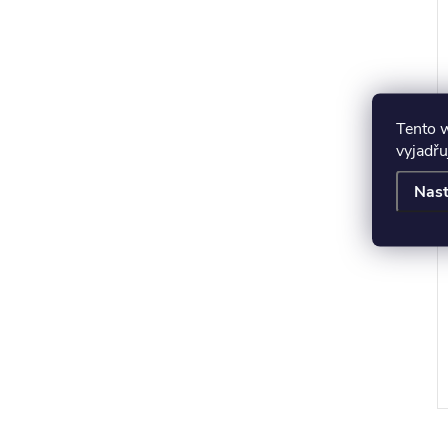
t
r
Tento 
vyjadřu
Nast
t