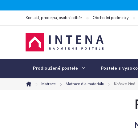
Přejít
na
Kontakt, prodejna, osobní odběr
Obchodní podmínky
obsah
Prodloužené postele
Postele s vysoko
Matrace
Matrace dle materiálu
Koňské žíně
Domů
P
o
s
t