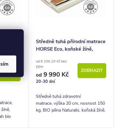
í matrace
Středně tuhá přírodní matrace
ně,
HORSE Eco, koňské žíně,
20cm, 150Kg
od 8 256,20 Kč bez
asím
DPH
ZOBRAZIT
9 990 Kč
OBRAZIT
od
20-30 dní
Středně tuhá zdravotní
atrace,
matrace, výška 20 cm, nosnost 150
žíně,
kg, BIO pěna Naturalis, koňská žíně,
ah bio
velbloudí vlna, potah bio bavlna,
nost 150
záruka 5 let