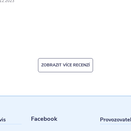
.12.2023
ý
p
u
ZOBRAZIT VÍCE RECENZÍ
Facebook
vis
Provozovate