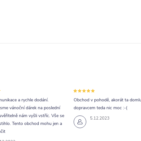
O
v
á
d
a
p
unikace a rychle dodání.
Obchod v pohodě, akorát ta doml
v
jsme vánoční dárek na poslední
dopravcem teda nic moc :-(
k
uvěřitelně nám vyšli vstříc. Vše se
5.12.2023
tihlo. Tento obchod mohu jen a
y
čit
v