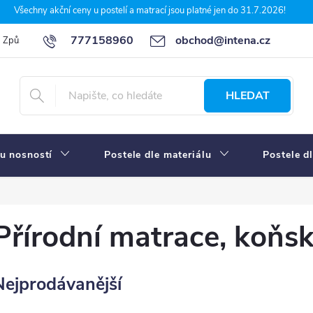
Všechny akční ceny u postelí a matrací jsou platné jen do 31.7.2026!
777158960
obchod@intena.cz
Způsoby a ceny dopravy
7 důvodů, proč nakupit u Intena nábytek
HLEDAT
u nosností
Postele dle materiálu
Postele d
Přírodní matrace, koňsk
Nejprodávanější