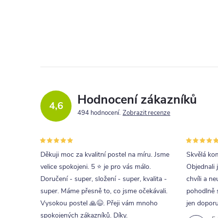
l
Hodnocení zákazníků
c
4,6
494 hodnocení
Zobrazit recenze
í
r
Děkuji moc za kvalitní postel na míru. Jsme
Skvělá kom
velice spokojeni. 5 ⭐ je pro vás málo.
Objednali 
Doručení - super, složení - super, kvalita -
chvíli a ne
super. Máme přesně to, co jsme očekávali.
pohodlně s
Vysokou postel 🙏😉. Přeji vám mnoho
jen doporu
spokojených zákazníků. Díky.