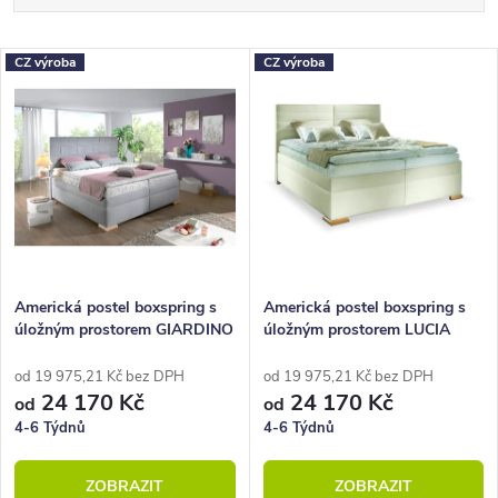
a
Nejlevnější
z
V
CZ výroba
CZ výroba
Nejdražší
e
ý
Nejprodávanější
n
p
Abecedně
í
i
p
s
r
p
o
r
Americká postel boxspring s
Americká postel boxspring s
úložným prostorem GIARDINO
úložným prostorem LUCIA
d
o
200x200
200x200
u
d
od 19 975,21 Kč bez DPH
od 19 975,21 Kč bez DPH
24 170 Kč
24 170 Kč
od
od
k
u
4-6 Týdnů
4-6 Týdnů
t
k
ZOBRAZIT
ZOBRAZIT