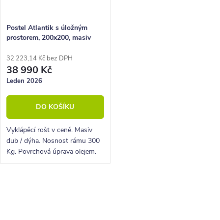
Postel Atlantik s úložným
prostorem, 200x200, masiv
dub/dýha, krémová ekokůže
32 223,14 Kč bez DPH
38 990 Kč
Leden 2026
DO KOŠÍKU
Vyklápěcí rošt v ceně. Masiv
dub / dýha. Nosnost rámu 300
Kg. Povrchová úprava olejem.
O
v