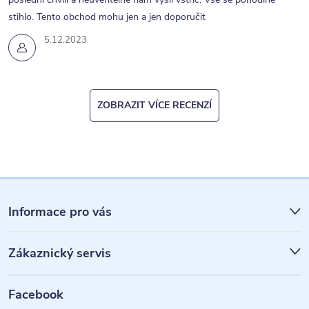
s
stihlo. Tento obchod mohu jen a jen doporučit
u
5.12.2023
ZOBRAZIT VÍCE RECENZÍ
Z
á
Informace pro vás
p
Zákaznický servis
a
t
Facebook