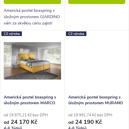
ů
t
ů
Americká postel boxspring s
úložným prostorem GIARDINO
vám za skvělou cenu zajistí
vysoké, pohodlné spaní a velký
CZ výroba
CZ výroba
úložný prostor.
Americká postel boxspring s
Americká postel boxspring s
úložným prostorem MARCO
úložným prostorem MURANO
200x200
200x200
od 19 975,21 Kč bez DPH
od 19 991,74 Kč bez DPH
24 170 Kč
24 190 Kč
od
od
4-6 Týdnů
4-6 Týdnů