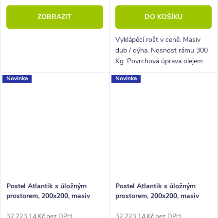
ZOBRAZIT
DO KOŠÍKU
Vyklápěcí rošt v ceně. Masiv
dub / dýha. Nosnost rámu 300
Kg. Povrchová úprava olejem.
Novinka
Novinka
Postel Atlantik s úložným
Postel Atlantik s úložným
prostorem, 200x200, masiv
prostorem, 200x200, masiv
dub přírodní/dýha, krémová
dub tmavený/dýha, grafit
32 223,14 Kč bez DPH
32 223,14 Kč bez DPH