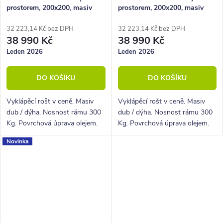
prostorem, 200x200, masiv
prostorem, 200x200, masiv
dub tmavený/dýha, krémová
dub tmavený/dýha, krémová
ekokůže
32 223,14 Kč bez DPH
32 223,14 Kč bez DPH
38 990 Kč
38 990 Kč
Leden 2026
Leden 2026
DO KOŠÍKU
DO KOŠÍKU
Vyklápěcí rošt v ceně. Masiv
Vyklápěcí rošt v ceně. Masiv
dub / dýha. Nosnost rámu 300
dub / dýha. Nosnost rámu 300
Kg. Povrchová úprava olejem.
Kg. Povrchová úprava olejem.
Novinka