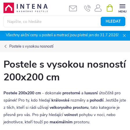
Přejít
NÁKUPNÍ
KOŠÍK
na
obsah
HLEDAT
Všechny akční ceny u postelí a matrací jsou platné jen do 31.7.2026!
Postele s vysokou nosností
Postele s vysokou nosností
200x200 cm
Postele 200x200 cm
- dokonale
prostorné
a
luxusní
útočiště pro
spánek! Pro ty, kdo hledají
královské
rozměry a
pohodlí
. Jestliže jste
z těch, kteří si rádi užívají
velkorysého prostoru
, tato kategorie je
přesně pro vás. Pro páry hledající
volnost
pohybu v noci, nebo
jednotlivce, kteří touží po
maximálním
prostoru.