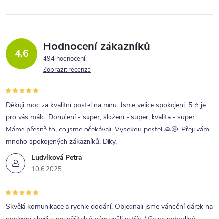
l
á
d
a
Hodnocení zákazníků
4,6
c
494 hodnocení
Zobrazit recenze
í
p
r
Děkuji moc za kvalitní postel na míru. Jsme velice spokojeni. 5 ⭐ je
pro vás málo. Doručení - super, složení - super, kvalita - super.
v
Máme přesně to, co jsme očekávali. Vysokou postel 🙏😉. Přeji vám
k
mnoho spokojených zákazníků. Díky.
y
Ludvíková Petra
v
10.6.2025
ý
p
Skvělá komunikace a rychle dodání. Objednali jsme vánoční dárek na
i
poslední chvíli a neuvěřitelně nám vyšli vstříc. Vše se pohodlně