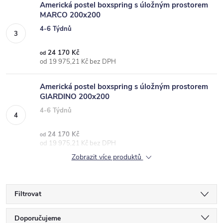
Americká postel boxspring s úložným prostorem
MARCO 200x200
4-6 Týdnů
24 170 Kč
od
od 19 975,21 Kč bez DPH
Americká postel boxspring s úložným prostorem
GIARDINO 200x200
4-6 Týdnů
24 170 Kč
od
od 19 975,21 Kč bez DPH
Zobrazit více produktů
Filtrovat
Ř
Doporučujeme