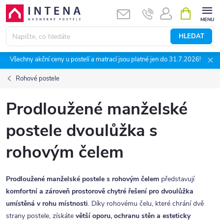
Přejít
NÁKUPNÍ
KOŠÍK
na
obsah
HLEDAT
Všechny akční ceny u postelí a matrací jsou platné jen do 31.7.2026!
Rohové postele
Prodloužené manželské
postele dvoulůžka s
rohovým čelem
Prodloužené manželské postele s rohovým čelem
představují
komfortní a zároveň prostorově chytré řešení pro dvoulůžka
umístěná v rohu místnosti
. Díky rohovému čelu, které chrání dvě
strany postele, získáte
větší oporu, ochranu stěn a esteticky