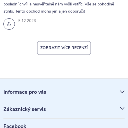
poslední chvíli a neuvěřitelně nám vyšli vstříc. Vše se pohodlně
stihlo. Tento obchod mohu jen a jen doporučit
5.12.2023
ZOBRAZIT VÍCE RECENZÍ
Z
á
Informace pro vás
p
Zákaznický servis
a
t
Facebook