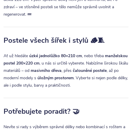
zdraví – ve stísněné posteli se tělo nemůže správně uvolnit a
regenerovat. 💤
Postele všech šířek i stylů 🪵🧵
Ať už hledáte
úzké jednolůžko 80×210 cm
, nebo třeba
manželskou
postel 200×220 cm
, u nás si určitě vyberete. Nabízíme širokou škálu
materiálů – od
masivního dřeva
, přes
čalouněné postele
, až po
moderní modely s
úložným prostorem
. Vyberte si nejen podle délky,
ale i podle stylu, barvy a praktičnosti.
Potřebujete poradit? 🤝
Nevíte si rady s výběrem správné délky nebo kombinací s roštem a