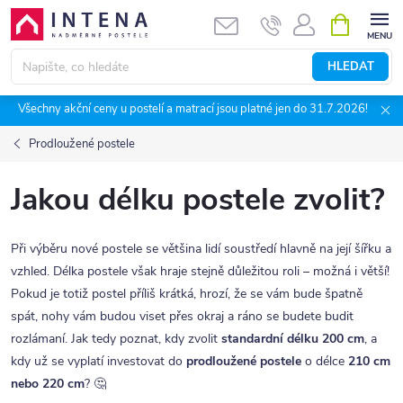
Přejít
NÁKUPNÍ
KOŠÍK
na
obsah
HLEDAT
Všechny akční ceny u postelí a matrací jsou platné jen do 31.7.2026!
Prodloužené postele
Jakou délku postele zvolit?
Při výběru nové postele se většina lidí soustředí hlavně na její šířku a
vzhled. Délka postele však hraje stejně důležitou roli – možná i větší!
Pokud je totiž postel příliš krátká, hrozí, že se vám bude špatně
spát, nohy vám budou viset přes okraj a ráno se budete budit
rozlámaní. Jak tedy poznat, kdy zvolit
standardní délku 200 cm
, a
kdy už se vyplatí investovat do
prodloužené postele
o délce
210 cm
nebo 220 cm
? 🤔