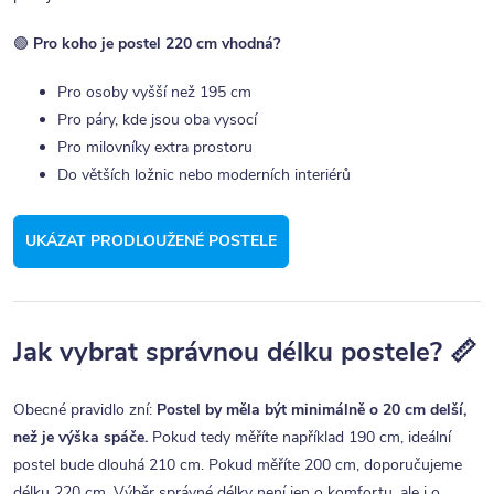
🟢
Pro koho je postel 220 cm vhodná?
Pro osoby vyšší než 195 cm
Pro páry, kde jsou oba vysocí
Pro milovníky extra prostoru
Do větších ložnic nebo moderních interiérů
UKÁZAT PRODLOUŽENÉ POSTELE
Jak vybrat správnou délku postele? 📏
Obecné pravidlo zní:
Postel by měla být minimálně o 20 cm delší,
než je výška spáče.
Pokud tedy měříte například 190 cm, ideální
postel bude dlouhá 210 cm. Pokud měříte 200 cm, doporučujeme
délku 220 cm. Výběr správné délky není jen o komfortu, ale i o