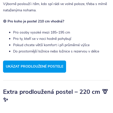
Výborně poslouží i těm, kdo spí rádi ve volné poloze, třeba s mírně
nataženýma nohama.
🟢
Pro koho je postel 210 cm vhodná?
Pro osoby vysoké mezi 185–195 cm
Pro ty, kteří se v noci hodně pohybují
Pokud chcete větší komfort i při průměrné výšce
Do prostornější ložnice nebo ložnice s rezervou v délce
UKÁZAT PRODLOUŽENÉ POSTELE
Extra prodloužená postel – 220 cm 🦒
✨