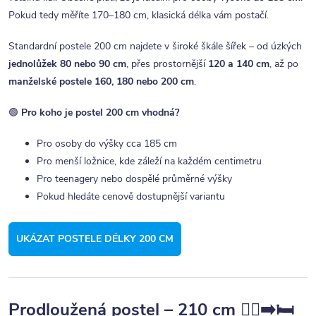
Pokud tedy měříte 170–180 cm, klasická délka vám postačí.
Standardní postele 200 cm najdete v široké škále šířek – od úzkých
jednolůžek 80 nebo 90 cm
, přes prostornější
120 a 140 cm
, až po
manželské postele 160, 180 nebo 200 cm
.
🟢
Pro koho je postel 200 cm vhodná?
Pro osoby do výšky cca 185 cm
Pro menší ložnice, kde záleží na každém centimetru
Pro teenagery nebo dospělé průměrné výšky
Pokud hledáte cenově dostupnější variantu
UKÁZAT POSTELE DÉLKY 200 CM
Prodloužená postel – 210 cm 🧍‍♂️➡️🛏️