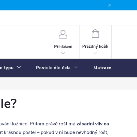
NÁKUPNÍ
KOŠÍK
Prázdný košík
Přihlášení
le typu
Postele dle čela
Matrace
R
le?
zování ložnice. Přitom právě rošt má
zásadní vliv na
rat krásnou postel – pokud v ní bude nevhodný rošt,