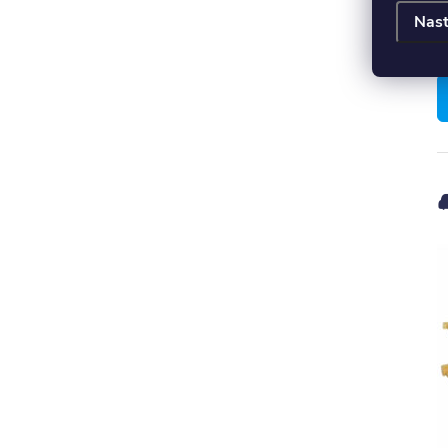
Nast
K