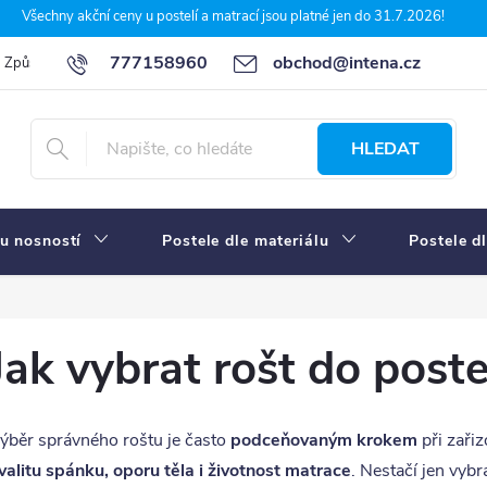
Všechny akční ceny u postelí a matrací jsou platné jen do 31.7.2026!
777158960
obchod@intena.cz
Způsoby a ceny dopravy
7 důvodů, proč nakupit u Intena nábytek
HLEDAT
u nosností
Postele dle materiálu
Postele d
Jak vybrat rošt do poste
ýběr správného roštu je často
podceňovaným krokem
při zaři
valitu spánku, oporu těla i životnost matrace
. Nestačí jen vyb