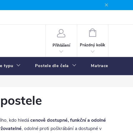
NÁKUPNÍ
KOŠÍK
Prázdný košík
Přihlášení
le typu
Postele dle čela
Matrace
R
postele
ého, kdo hledá
cenově dostupné, funkční a odolné
ržovatelné
, odolné proti poškrábání a dostupné v