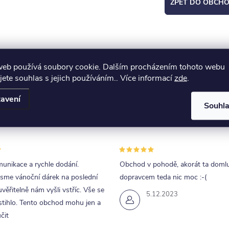
ZPĚT DO OBCH
web používá soubory cookie. Dalším procházením tohoto webu
jete souhlas s jejich používáním.. Více informací
zde
.
avení
Souhl
unikace a rychle dodání.
Obchod v pohodě, akorát ta doml
jsme vánoční dárek na poslední
dopravcem teda nic moc :-(
uvěřitelně nám vyšli vstříc. Vše se
5.12.2023
tihlo. Tento obchod mohu jen a
čit