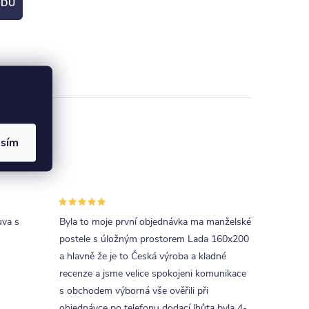
ODU
asím
uva s
Byla to moje první objednávka ma manželské
postele s úložným prostorem Lada 160x200
a hlavně že je to Česká výroba a kladné
recenze a jsme velice spokojeni komunikace
s obchodem výborná vše ověřili při
objednávce po telefonu dodací lhůta byla 4-