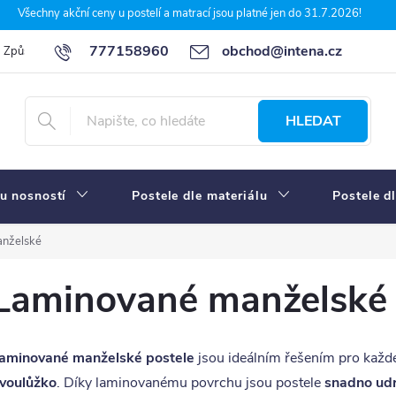
Všechny akční ceny u postelí a matrací jsou platné jen do 31.7.2026!
777158960
obchod@intena.cz
Způsoby a ceny dopravy
7 důvodů, proč nakupit u Intena nábytek
HLEDAT
u nosností
Postele dle materiálu
Postele d
nželské
Laminované manželské 
aminované manželské postele
jsou ideálním řešením pro každ
voulůžko
. Díky laminovanému povrchu jsou postele
snadno ud