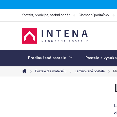
Přejít
na
Kontakt, prodejna, osobní odběr
Obchodní podmínky
obsah
Prodloužené postele
Postele s vysoko
Postele dle materiálu
Laminované postele
Ma
Domů
P
o
s
L
t
d