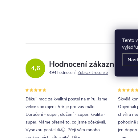
Tento 
vyjadřu
Nast
Hodnocení zákazníků
4,6
494 hodnocení
Zobrazit recenze
Děkuji moc za kvalitní postel na míru. Jsme
Skvělá kom
velice spokojeni. 5 ⭐ je pro vás málo.
Objednali 
Doručení - super, složení - super, kvalita -
chvíli a ne
super. Máme přesně to, co jsme očekávali.
pohodlně s
Vysokou postel 🙏😉. Přeji vám mnoho
jen doporu
spokojených zákazníků. Díky.