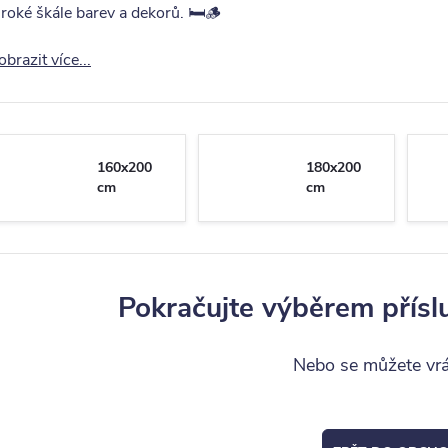
iroké škále barev a dekorů. 🛏️🪵
obrazit více...
160x200
180x200
cm
cm
Pokračujte výběrem přísl
Nebo se můžete vrát