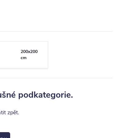
200x200
cm
ušné podkategorie.
it zpět.