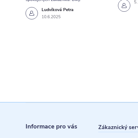
5
Ludvíková Petra
10.6.2025
Z
á
Informace pro vás
Zákaznický ser
p