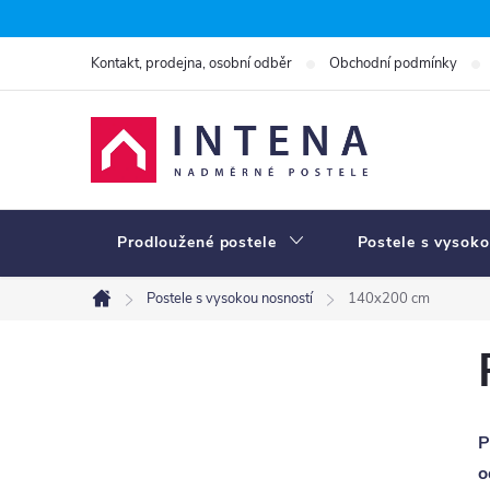
Přejít
na
Kontakt, prodejna, osobní odběr
Obchodní podmínky
obsah
Prodloužené postele
Postele s vysoko
Postele s vysokou nosností
140x200 cm
Domů
P
o
s
P
t
o