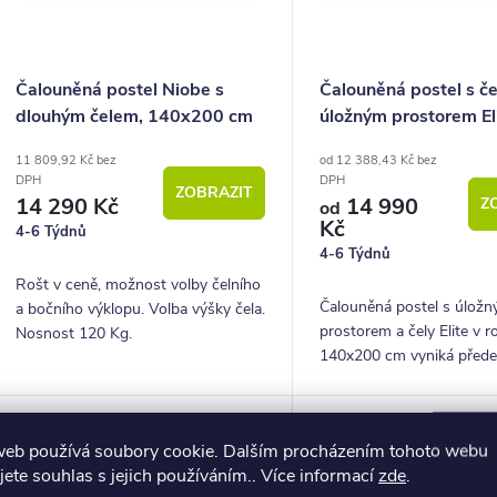
ů
p
o
Čalouněná postel Niobe s
Čalouněná postel s če
dlouhým čelem, 140x200 cm
úložným prostorem Eli
d
140x200 cm
11 809,92 Kč bez
od 12 388,43 Kč bez
u
DPH
DPH
ZOBRAZIT
14 290 Kč
14 990
Z
k
od
Kč
4-6 Týdnů
4-6 Týdnů
ů
Rošt v ceně, možnost volby čelního
Čalouněná postel s úlož
a bočního výklopu. Volba výšky čela.
prostorem a čely Elite v 
Nosnost 120 Kg.
140x200 cm vyniká před
velkou ložnou plochou. Př
také pestrý výběr potahov
CZ výroba
CZ výroba
–23 %
web používá soubory cookie. Dalším procházením tohoto webu
17 017 Kč
jete souhlas s jejich používáním.. Více informací
zde
.