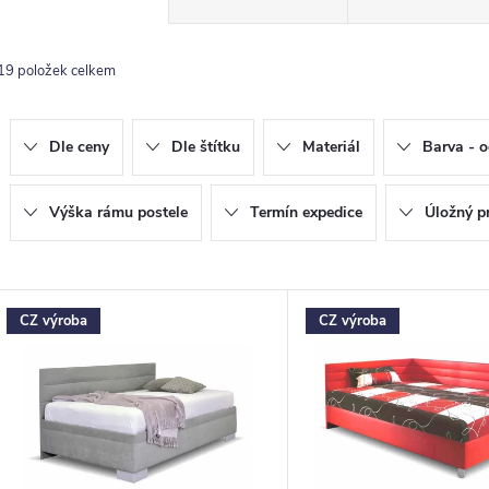
a
z
19
položek celkem
e
n
Dle ceny
Dle štítku
Materiál
Barva - o
p
Výška rámu postele
Termín expedice
Úložný p
o
V
CZ výroba
CZ výroba
d
ý
u
p
k
s