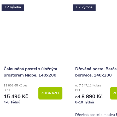
objemným úložným prostorem i
velkým výběrem potahovýc
CZ výroba
CZ výroba
příznivou cenou.
příznivou cenou.
Čalouněná postel s úložným
Dřevěná postel Barča
prostorem Niobe, 140x200
borovice, 140x200
cm
12 801,65 Kč bez
od 7 347,11 Kč bez
DPH
DPH
ZOBRAZIT
Z
15 490 Kč
8 890 Kč
od
4-6 Týdnů
8-10 Týdnů
Dřevěná postel z masivu 