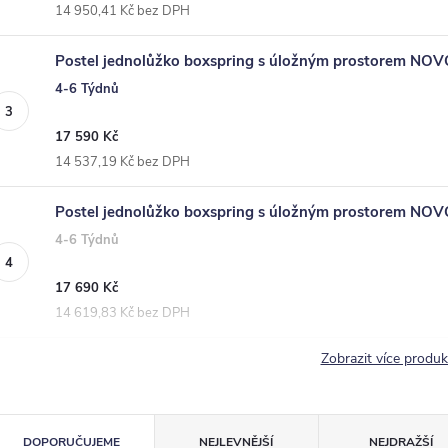
14 950,41 Kč bez DPH
Postel jednolůžko boxspring s úložným prostorem NOV
4-6 Týdnů
17 590 Kč
14 537,19 Kč bez DPH
Postel jednolůžko boxspring s úložným prostorem NOV
4-6 Týdnů
17 690 Kč
14 619,83 Kč bez DPH
Zobrazit více produ
Ř
DOPORUČUJEME
NEJLEVNĚJŠÍ
NEJDRAŽŠÍ