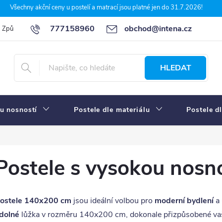
Všechny akční ceny u postelí a matrací jsou platné jen do 31.7.2026!
777158960
obchod@intena.cz
Způsoby a ceny dopravy
7 důvodů, proč nakupit u Intena nábytek
HLEDAT
u nosností
Postele dle materiálu
Postele d
Postele s vysokou nosn
ostele 140x200 cm
jsou ideální volbou pro
moderní bydlení
a
dolné
lůžka v rozměru 140x200 cm, dokonale přizpůsobené vaši