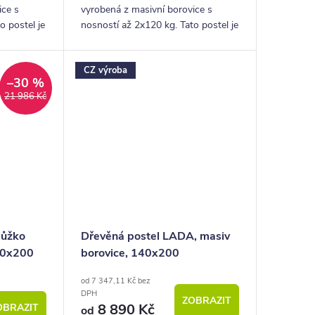
ice s
vyrobená z masivní borovice s
o postel je
nosností až 2x120 kg. Tato postel je
nice, pokoje
ideální pro použití do ložnice, pokoje
hatu či
pro hosty nebo třeba na chatu či
CZ výroba
chalupu.
–30 %
21 986 Kč
lůžko
Dřevěná postel LADA, masiv
140x200
borovice, 140x200
od 7 347,11 Kč bez
DPH
ZOBRAZIT
8 890 Kč
OBRAZIT
od