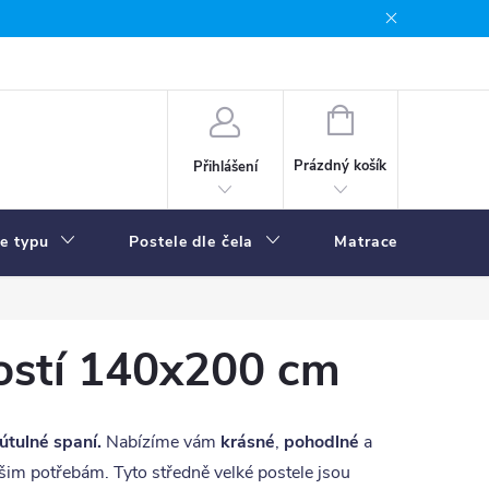
NÁKUPNÍ
KOŠÍK
Prázdný košík
Přihlášení
le typu
Postele dle čela
Matrace
R
ostí 140x200 cm
útulné spaní.
Nabízíme vám
krásné
,
pohodlné
a
m potřebám. Tyto středně velké postele jsou