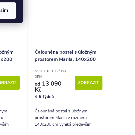
asím
ložným
Čalouněná postel s úložným
40x200
prostorem Marila, 140x200
cm
od 10 818,18 Kč bez
DPH
13 090
OBRAZIT
ZOBRAZIT
od
Kč
4-6 Týdnů
žným
Čalouněná postel s úložným
ru
prostorem Marila v rozměru
evším
140x200 cm vyniká především
orem,
krásným hlavovým čelem,