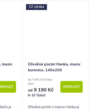
h látek i
objemným úložným prostorem i
CZ výroba
příznivou cenou.
, masiv
Dřevěná postel Hanka, masiv
borovice, 140x200
od 7 595,04 Kč bez
DPH
OBRAZIT
ZOBRAZIT
9 190 Kč
od
8-10 Týdnů
Barča je
Dřevěná postel z masivu Hanka je