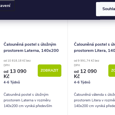
avení
Souhl
Čalouněná postel s úložným
Čalouněná postel s ú
prostorem Laterna, 140x200
prostorem Litera, 1
cm
cm
od 10 818,18 Kč bez
od 9 991,74 Kč bez
DPH
DPH
13 090
12 090
ZOBRAZIT
Z
od
od
Kč
Kč
4-6 Týdnů
4-6 Týdnů
Čalouněná postel s úložným
Čalouněná válenda s úlo
prostorem Laterna v rozměru
prostorem Litera v rozmě
140x200 cm vyniká především
140x200 cm vyniká před
krásným hlavovým čelem,
objemným úložným prost