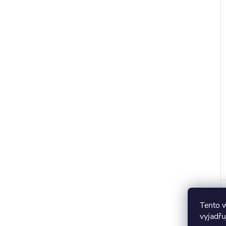
r
t
Tento 
vyjadřu