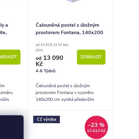
ly a
Čalouněná postel s úložným
te,
prostorem Fontana, 140x200
cm
od 10 818,18 Kč bez
DPH
13 090
OBRAZIT
ZOBRAZIT
od
Kč
4-6 Týdnů
ným
Čalouněná postel s úložným
rozměru
prostorem Fontana v rozměru
evším
140x200 cm vyniká především
edností je
krásným hlavovým čelem,
ých látek.
objemným úložným prostorem i
CZ výroba
příznivou cenou.
–23 %
–23 %
15 717 Kč
17 017 Kč