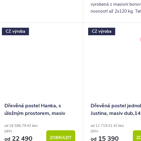
vyrobená z masivní borov
nosností až 2x120 kg. Tat
ideální pro použití do lož
pro hosty nebo třeba na c
CZ výroba
CZ výroba
chalupu.
Dřevěná postel Hanka, s
Dřevěná postel jedno
úložným prostorem, masiv
Justina, masiv dub,
borovice, 140x200
od 18 586,78 Kč bez
od 12 719,01 Kč bez
DPH
DPH
22 490
15 390
ZOBRAZIT
Z
od
od