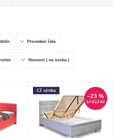
dstín
Provedení čela
rostor
Nosnost ( na osobu )
CZ výroba
–23 %
17 017 Kč