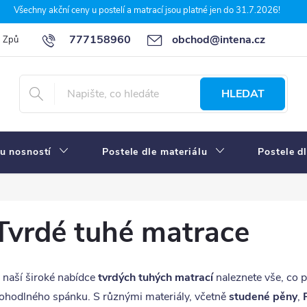
Všechny akční ceny u postelí a matrací jsou platné jen do 31.7.2026!
777158960
obchod@intena.cz
Způsoby a ceny dopravy
7 důvodů, proč nakupit u Intena nábytek
HLEDAT
u nosností
Postele dle materiálu
Postele d
Tvrdé tuhé matrace
 naší široké nabídce
tvrdých tuhých matrací
naleznete vše, co 
ohodlného spánku. S různými materiály, včetně
studené pěny
,