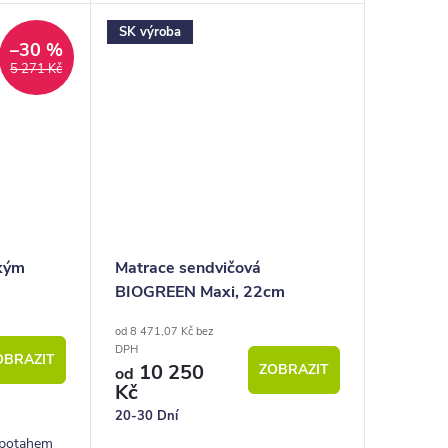
SK výroba
–30 %
5 271 Kč
ckým
Matrace sendvičová
BIOGREEN Maxi, 22cm
od 8 471,07 Kč bez
DPH
OBRAZIT
10 250
ZOBRAZIT
od
Kč
20-30 Dní
m potahem