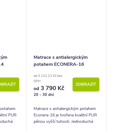
ckým
Matrace s antialergickým
14
potahem ECONERA-16
od 3 132,23 Kč bez
DPH
OBRAZIT
ZOBRAZIT
3 790 Kč
od
20 - 30 dní
m potahem
Matrace s antialergickým potahem
litní PUR
Econera-16 je tvořena kvalitní PUR
noduchá
pěnou vyšší tuhosti. Jednoduchá
matrace za super cenu.