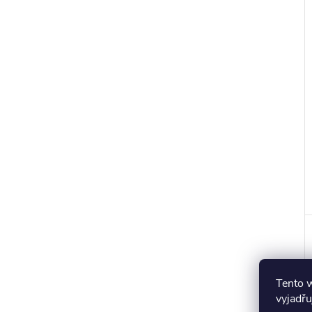
r
t
Tento 
vyjadřu