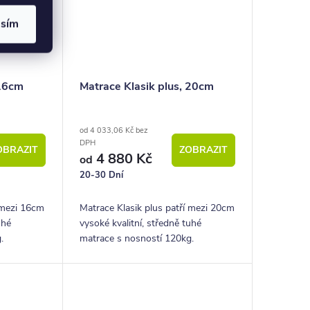
asím
 16cm
Matrace Klasik plus, 20cm
od 4 033,06 Kč bez
DPH
OBRAZIT
ZOBRAZIT
4 880 Kč
od
20-30 Dní
í mezi 16cm
Matrace Klasik plus patří mezi 20cm
uhé
vysoké kvalitní, středně tuhé
.
matrace s nosností 120kg.
o matrace
Materiálem na výrobu této matrace
a Eliocell.
je kvalitní a komfortní pěna Eliocell.