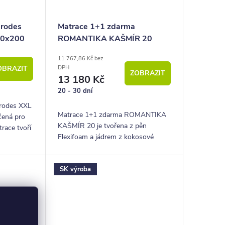
erodes
Matrace 1+1 zdarma
 90x200
ROMANTIKA KAŠMÍR 20
11 767,86 Kč bez
OBRAZIT
DPH
ZOBRAZIT
13 180 Kč
20 - 30 dní
rodes XXL
Matrace 1+1 zdarma ROMANTIKA
rčená pro
KAŠMÍR 20 je tvořena z pěn
race tvoří
Flexifoam a jádrem z kokosové
desky. Tato matrace patří mezi
oblíbené tvrdší modely.
SK výroba