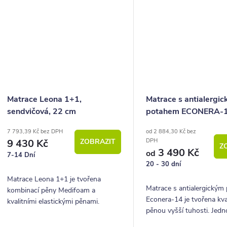
Matrace Leona 1+1,
Matrace s antialergi
sendvičová, 22 cm
potahem ECONERA-
7 793,39 Kč bez DPH
od 2 884,30 Kč bez
9 430 Kč
ZOBRAZIT
DPH
Z
3 490 Kč
od
7-14 Dní
20 - 30 dní
Matrace Leona 1+1 je tvořena
Matrace s antialergický
kombinací pěny Medifoam a
Econera-14 je tvořena kva
kvalitními elastickými pěnami.
pěnou vyšší tuhosti. Jed
Vyhoví zákazníkům, kteří mají v
matrace za super cenu.
oblibě tuhé matrace.