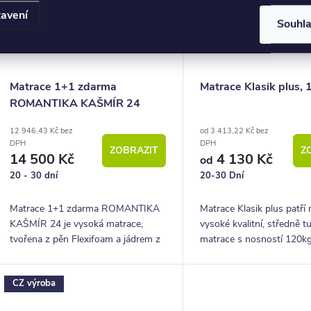
avení
Souhl
Matrace 1+1 zdarma
Matrace Klasik plus,
ROMANTIKA KAŠMÍR 24
12 946,43 Kč bez
od 3 413,22 Kč bez
DPH
DPH
ZOBRAZIT
Z
14 500 Kč
4 130 Kč
od
20 - 30 dní
20-30 Dní
Matrace 1+1 zdarma ROMANTIKA
Matrace Klasik plus patř
KAŠMÍR 24 je vysoká matrace,
vysoké kvalitní, středně t
tvořena z pěn Flexifoam a jádrem z
matrace s nosností 120kg
kokosové desky. Tato matrace patří
Materiálem na výrobu tét
mezi oblíbené tvrdší modely.
je kvalitní a komfortní pěn
CZ výroba