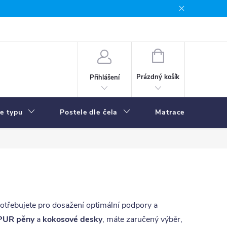
NÁKUPNÍ
KOŠÍK
Prázdný košík
Přihlášení
le typu
Postele dle čela
Matrace
R
potřebujete pro dosažení optimální podpory a
PUR pěny
a
kokosové desky
, máte zaručený výběr,