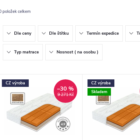
z
0
položek celkem
e
n
Dle ceny
Dle štítku
Termín expedice
T
p
Typ matrace
Nosnost ( na osobu )
o
V
CZ výroba
CZ výroba
d
ý
–30 %
Skladem
9 271 Kč
u
p
k
s
ů
p