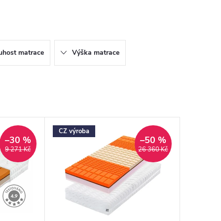
uhost matrace
Výška matrace
CZ výroba
–30 %
–50 %
9 271 Kč
26 360 Kč