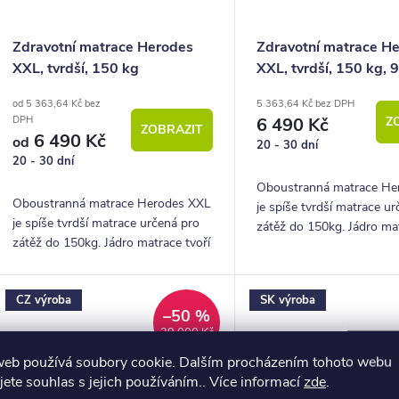
o
Zdravotní matrace Herodes
Zdravotní matrace H
XXL, tvrdší, 150 kg
XXL, tvrdší, 150 kg,
d
od 5 363,64 Kč bez
5 363,64 Kč bez DPH
u
6 490 Kč
Z
DPH
ZOBRAZIT
6 490 Kč
k
od
20 - 30 dní
20 - 30 dní
Oboustranná matrace He
ů
Oboustranná matrace Herodes XXL
je spíše tvrdší matrace u
je spíše tvrdší matrace určená pro
zátěž do 150kg. Jádro mat
zátěž do 150kg. Jádro matrace tvoří
speciální kokosová deska.
speciální kokosová deska.
CZ výroba
SK výroba
–50 %
29 000 Kč
web používá soubory cookie. Dalším procházením tohoto webu
jete souhlas s jejich používáním.. Více informací
zde
.