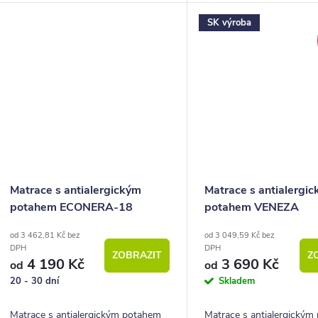
SK výroba
Matrace s antialergickým
Matrace s antialergi
potahem ECONERA-18
potahem VENEZA
od 3 462,81 Kč bez
od 3 049,59 Kč bez
DPH
DPH
ZOBRAZIT
Z
4 190 Kč
3 690 Kč
od
od
20 - 30 dní
Skladem
Matrace s antialergickým potahem
Matrace s antialergický