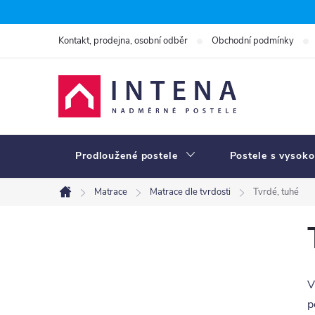
Přejít
na
Kontakt, prodejna, osobní odběr
Obchodní podmínky
obsah
Prodloužené postele
Postele s vysoko
Matrace
Matrace dle tvrdosti
Tvrdé, tuhé
Domů
P
o
s
V
t
p