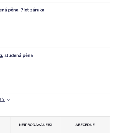
ná pěna, 7let záruka
g, studená pěna
ktů
NEJPRODÁVANĚJŠÍ
ABECEDNĚ