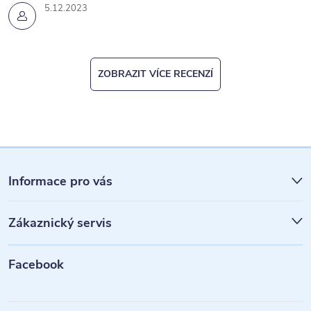
5.12.2023
ZOBRAZIT VÍCE RECENZÍ
Z
á
Informace pro vás
p
Zákaznický servis
a
t
Facebook
í