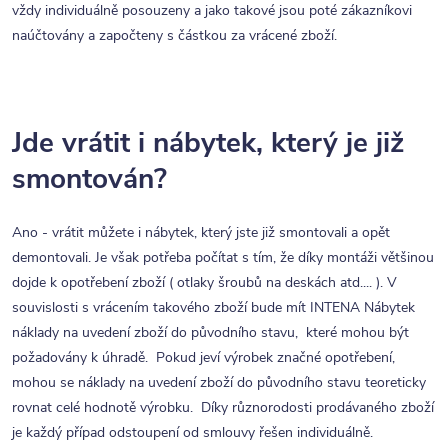
vždy individuálně posouzeny a jako takové jsou poté zákazníkovi
naúčtovány a započteny s částkou za vrácené zboží.
Jde vrátit i nábytek, který je již
smontován?
Ano - vrátit můžete i nábytek, který jste již smontovali a opět
demontovali. Je však potřeba počítat s tím, že díky montáži většinou
dojde k opotřebení zboží ( otlaky šroubů na deskách atd.... ). V
souvislosti s vrácením takového zboží bude mít INTENA Nábytek
náklady na uvedení zboží do původního stavu, které mohou být
požadovány k úhradě. Pokud jeví výrobek značné opotřebení,
mohou se náklady na uvedení zboží do původního stavu teoreticky
rovnat celé hodnotě výrobku. Díky různorodosti prodávaného zboží
je každý případ odstoupení od smlouvy řešen individuálně.