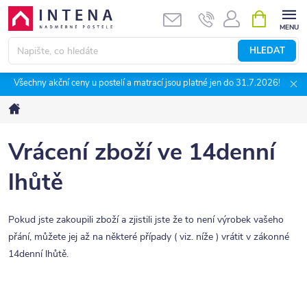
Přejít
NÁKUPNÍ
KOŠÍK
na
obsah
HLEDAT
Všechny akční ceny u postelí a matrací jsou platné jen do 31.7.2026!
Domů
Vrácení zboží ve 14denní
lhůtě
Pokud jste zakoupili zboží a zjistili jste že to není výrobek vašeho
přání, můžete jej až na některé případy ( viz. níže ) vrátit v zákonné
14denní lhůtě.