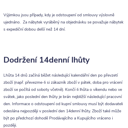
Výjimkou jsou případy, kdy je odstoupení od smlouvy výslovně
ujednáno. Za nábytek vyráběný na objednávku se považuje nábytek
s expediční dobou delší než 14 dní.
Dodržení 14denní lhůty
Lhůta 14 dnů začíná běžet následující kalendářní den po převzetí
zboží (např. převezme-li si zákazník zboží v pátek, doba pro vrácení
zboží se počítá od soboty včetně). Končí-li lhůta o víkendu nebo ve
svátek, jako poslední den lhůty je brán nejbližší následující pracovní
den. Informace o odstoupení od kupní smlouvy musí být dodavateli
odeslána nejpozději v poslední den 14denní lhůty. Zboží také může
být po předchozí dohodě Prodávajícího a Kupujícího vráceno i
později.