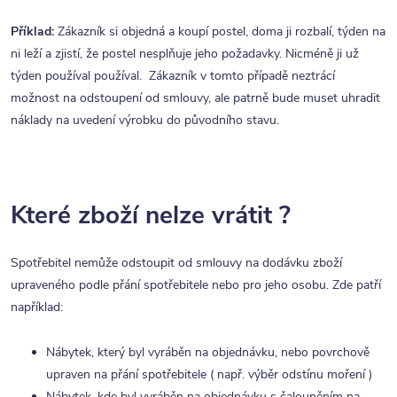
Příklad:
Zákazník si objedná a koupí postel, doma ji rozbalí, týden na
ni leží a zjistí, že postel nesplňuje jeho požadavky. Nicméně ji už
týden používal používal. Zákazník v tomto případě neztrácí
možnost na odstoupení od smlouvy, ale patrně bude muset uhradit
náklady na uvedení výrobku do původního stavu.
Které zboží nelze vrátit ?
Spotřebitel nemůže odstoupit od smlouvy na dodávku zboží
upraveného podle přání spotřebitele nebo pro jeho osobu. Zde patří
například:
Nábytek, který byl vyráběn na objednávku, nebo povrchově
upraven na přání spotřebitele ( např. výběr odstínu moření )
Nábytek, kde byl vyráběn na objednávku s čalouněním na