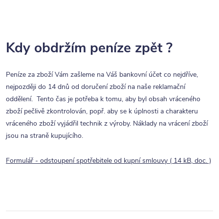
Kdy obdržím peníze zpět ?
Peníze za zboží Vám zašleme na Váš bankovní účet co nejdříve,
nejpozději do 14 dnů od doručení zboží na naše reklamační
oddělení. Tento čas je potřeba k tomu, aby byl obsah vráceného
zboží pečlivě zkontrolován, popř. aby se k úplnosti a charakteru
vráceného zboží vyjádřil technik z výroby. Náklady na vrácení zboží
jsou na straně kupujícího.
Formulář - odstoupení spotřebitele od kupní smlouvy ( 14 kB, doc. )