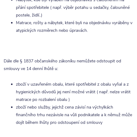
přání spotřebitele ( např. výběr potahu u sedačky, čalouněné
postele, židlí..)
Matrace, rošty a nábytek, které byli na objednávku vyráběny v
atypických rozměrech nebo úpravách.
Dále dle § 1837 občanského zákoníku nemůžete odstoupit od
smlouvy ve 14 denní lhůtě u:
zboží v uzavřeném obalu, které spotřebitel z obalu vyňal a z
hygienických důvodů jej není možné vrátit ( např. nelze vrátit
matrace po rozbalení obalu )
zboží nebo služby, jejichž cena závisí na výchylkách
finančního trhu nezávisle na vůli podnikatele a k němuž může
dojít během lhůty pro odstoupení od smlouvy