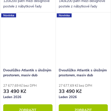
120x200 patří mezi designové
140x200 patří mezi designové
postele z nábytkové řady
postele z nábytkové řady
BedWorld. Vyniká krásným
BedWorld. Vyniká krásným
Novinka
Novinka
zaobleným čelem u hlavy a
zaobleným čelem u hlavy a
celkově pevnou konstrukcí.
celkově pevnou konstrukcí.
Dvoulůžko Atlantik s úložným
Dvoulůžko Atlantik s úložným
prostorem, masiv dub
prostorem, masiv dub
přírodní/dýha, grafit
přírodní/dýha, krémová
27 677,69 Kč bez DPH
27 677,69 Kč bez DPH
33 490 Kč
33 490 Kč
Leden 2026
Leden 2026
ZOBRAZIT
ZOBRAZIT