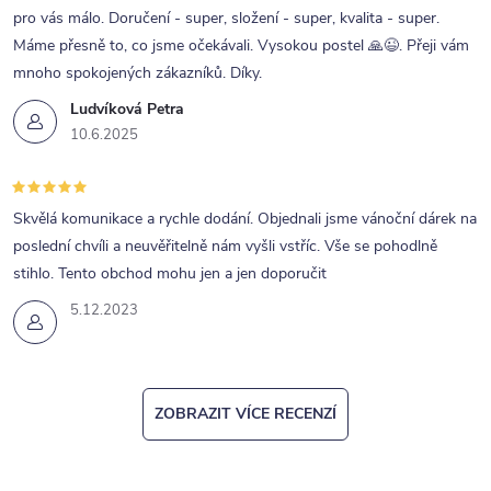
p
pro vás málo. Doručení - super, složení - super, kvalita - super.
Máme přesně to, co jsme očekávali. Vysokou postel 🙏😉. Přeji vám
i
mnoho spokojených zákazníků. Díky.
s
Ludvíková Petra
u
10.6.2025
Skvělá komunikace a rychle dodání. Objednali jsme vánoční dárek na
poslední chvíli a neuvěřitelně nám vyšli vstříc. Vše se pohodlně
stihlo. Tento obchod mohu jen a jen doporučit
5.12.2023
ZOBRAZIT VÍCE RECENZÍ