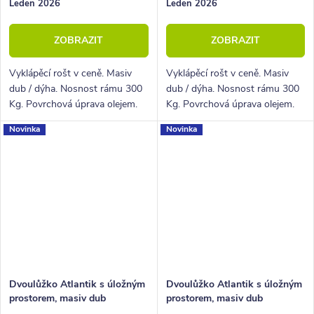
Leden 2026
Leden 2026
ZOBRAZIT
ZOBRAZIT
Vyklápěcí rošt v ceně. Masiv
Vyklápěcí rošt v ceně. Masiv
dub / dýha. Nosnost rámu 300
dub / dýha. Nosnost rámu 300
Kg. Povrchová úprava olejem.
Kg. Povrchová úprava olejem.
Novinka
Novinka
Dvoulůžko Atlantik s úložným
Dvoulůžko Atlantik s úložným
prostorem, masiv dub
prostorem, masiv dub
tmavený/dýha, krémová
tmavený/dýha, krémová