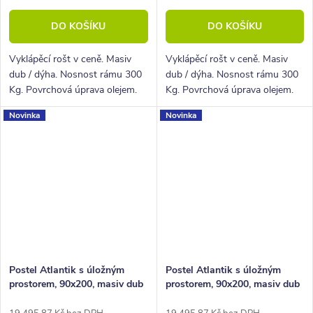
DO KOŠÍKU
DO KOŠÍKU
Vyklápěcí rošt v ceně. Masiv
Vyklápěcí rošt v ceně. Masiv
dub / dýha. Nosnost rámu 300
dub / dýha. Nosnost rámu 300
Kg. Povrchová úprava olejem.
Kg. Povrchová úprava olejem.
Novinka
Novinka
Postel Atlantik s úložným
Postel Atlantik s úložným
prostorem, 90x200, masiv dub
prostorem, 90x200, masiv dub
přírodní/dýha, grafit
přírodní/dýha, krémová