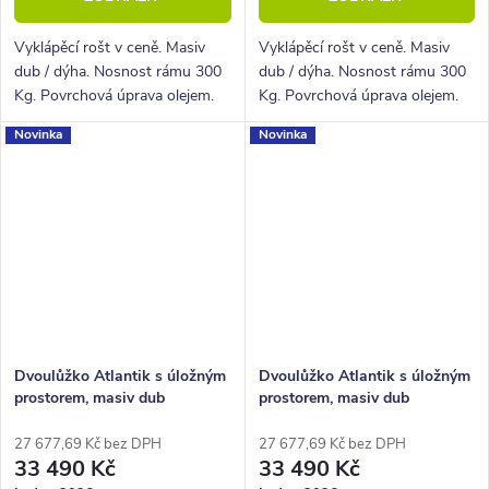
Vyklápěcí rošt v ceně. Masiv
Vyklápěcí rošt v ceně. Masiv
dub / dýha. Nosnost rámu 300
dub / dýha. Nosnost rámu 300
Kg. Povrchová úprava olejem.
Kg. Povrchová úprava olejem.
Novinka
Novinka
Dvoulůžko Atlantik s úložným
Dvoulůžko Atlantik s úložným
prostorem, masiv dub
prostorem, masiv dub
přírodní/dýha, krémová
tmavený/dýha, grafit
ekokůže
27 677,69 Kč bez DPH
27 677,69 Kč bez DPH
33 490 Kč
33 490 Kč