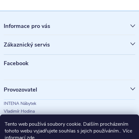
Z
á
Informace pro vás
p
Zákaznický servis
a
t
Facebook
í
Provozovatel
INTENA Nábytek
Vladimír Hodina
IČO: 73350583
Tento web používá soubory cookie. Dalším procházením
tohoto webu vyjadřujete souhlas s jejich používáním.. Více
informací
zde
.