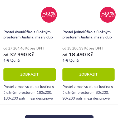
–30 %
–30 %
47 129 Kč
26 414 Kč
Postel dvoulůžko s úložným
Postel jednolůžko s úložným
prostorem Justina, masiv dub
prostorem Justina, masiv dub
od 27 264,46 Kč bez DPH
od 15 280,99 Kč bez DPH
32 990 Kč
18 490 Kč
od
od
4-6 týdnů
4-6 týdnů
ZOBRAZIT
ZOBRAZIT
Postel z masivu dubu Justina s
Postel z masivu dubu Justina s
úložným prostorem 160x200,
úložným prostorem 80x200,
180x200 patří mezi designové
90x200 patří mezi designové
postele z nábytkové řady
postele z nábytkové řady
BedWorld. Vyniká krásným
BedWorld. Vyniká krásným
zaobleným čelem u hlavy a
zaobleným čelem u hlavy a