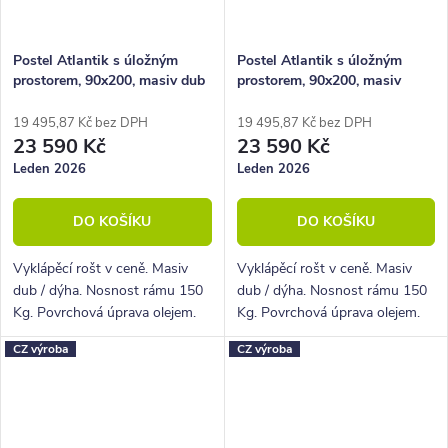
Postel Atlantik s úložným
Postel Atlantik s úložným
prostorem, 90x200, masiv dub
prostorem, 90x200, masiv
tmavený/dýha, krémová
dub/dýha, krémová ekokůže
ekokůže
19 495,87 Kč bez DPH
19 495,87 Kč bez DPH
23 590 Kč
23 590 Kč
Leden 2026
Leden 2026
DO KOŠÍKU
DO KOŠÍKU
Vyklápěcí rošt v ceně. Masiv
Vyklápěcí rošt v ceně. Masiv
dub / dýha. Nosnost rámu 150
dub / dýha. Nosnost rámu 150
Kg. Povrchová úprava olejem.
Kg. Povrchová úprava olejem.
CZ výroba
CZ výroba