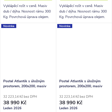
Vyklápěcí rošt v ceně. Masiv
Vyklápěcí rošt v ceně. Masiv
dub / dýha. Nosnost rámu 300
dub / dýha. Nosnost rámu 300
Kg. Povrchová úprava olejem.
Kg. Povrchová úprava olejem.
Novinka
Novinka
Postel Atlantik s úložným
Postel Atlantik s úložným
prostorem, 200x200, masiv
prostorem, 200x200, masiv
dub tmavený/dýha, krémová
dub/dýha, krémová ekokůže
ekokůže
32 223,14 Kč bez DPH
32 223,14 Kč bez DPH
38 990 Kč
38 990 Kč
Leden 2026
Leden 2026