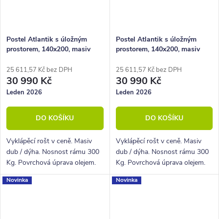
Postel Atlantik s úložným
Postel Atlantik s úložným
prostorem, 140x200, masiv
prostorem, 140x200, masiv
dub tmavený/dýha, grafit
dub tmavený/dýha, krémová
25 611,57 Kč bez DPH
25 611,57 Kč bez DPH
30 990 Kč
30 990 Kč
Leden 2026
Leden 2026
DO KOŠÍKU
DO KOŠÍKU
Vyklápěcí rošt v ceně. Masiv
Vyklápěcí rošt v ceně. Masiv
dub / dýha. Nosnost rámu 300
dub / dýha. Nosnost rámu 300
Kg. Povrchová úprava olejem.
Kg. Povrchová úprava olejem.
Novinka
Novinka