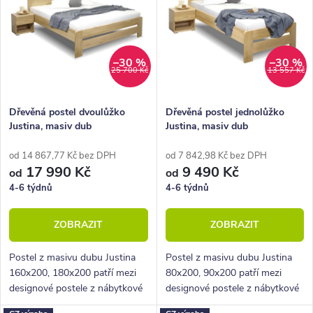
n
p
Abecedně
í
i
p
s
–30 %
–30 %
25 700 Kč
13 557 Kč
r
p
o
r
Dřevěná postel dvoulůžko
Dřevěná postel jednolůžko
Justina, masiv dub
Justina, masiv dub
d
o
u
d
od 14 867,77 Kč bez DPH
od 7 842,98 Kč bez DPH
17 990 Kč
9 490 Kč
od
od
k
u
4-6 týdnů
4-6 týdnů
t
k
ZOBRAZIT
ZOBRAZIT
ů
t
ů
Postel z masivu dubu Justina
Postel z masivu dubu Justina
160x200, 180x200 patří mezi
80x200, 90x200 patří mezi
designové postele z nábytkové
designové postele z nábytkové
řady BedWorld. Vyniká
řady BedWorld. Vyniká