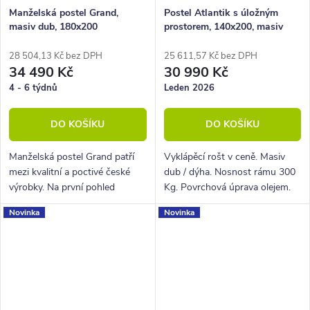
Manželská postel Grand,
Postel Atlantik s úložným
masiv dub, 180x200
prostorem, 140x200, masiv
dub přírodní/dýha, krémová
28 504,13 Kč bez DPH
25 611,57 Kč bez DPH
34 490 Kč
30 990 Kč
4 - 6 týdnů
Leden 2026
DO KOŠÍKU
DO KOŠÍKU
Manželská postel Grand patří
Vyklápěcí rošt v ceně. Masiv
mezi kvalitní a poctivé české
dub / dýha. Nosnost rámu 300
výrobky. Na první pohled
Kg. Povrchová úprava olejem.
zaujme zejména svým
Novinka
Novinka
robustním zpracováním.