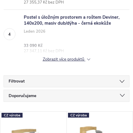
27 355,37 Kč bez DPH
Postel s úložným prostorem a roštem Deviner,
140x200, masiv dub/dýha - černá ekokůže
Leden 2026
33 090 Kč
27 347,11 Kč bez DPH
Zobrazit více produktů
Filtrovat
Ř
Doporučujeme
a
Nejlevnější
z
V
CZ výroba
CZ výroba
Nejdražší
e
ý
Nejprodávanější