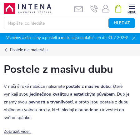
Přejít
NÁKUPNÍ
KOŠÍK
na
obsah
HLEDAT
Všechny akční ceny u postelí a matrací jsou platné jen do 31.7.2026!
Postele dle materiálu
Postele z masivu dubu
V naší široké nabídce naleznete
postele z masivu dubu
, které
vynikají svou
jedinečnou kvalitou a estetickým půvabem
. Dub je
známý svou
pevností a trvanlivostí
, a proto jsou postele z dubu
oblíbenou volbou pro ty, kteří hledají dlouhodobou investici do
svého spánku.
Zobrazit více...