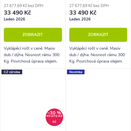
ekokůže
27 677,69 Kč bez DPH
27 677,69 Kč bez DPH
33 490 Kč
33 490 Kč
Leden 2026
Leden 2026
ZOBRAZIT
ZOBRAZIT
Vyklápěcí rošt v ceně. Masiv
Vyklápěcí rošt v ceně. Masiv
dub / dýha. Nosnost rámu 300
dub / dýha. Nosnost rámu 300
Kg. Povrchová úprava olejem.
Kg. Povrchová úprava olejem.
CZ výroba
Novinka
–30 %
49 271,42
Kč