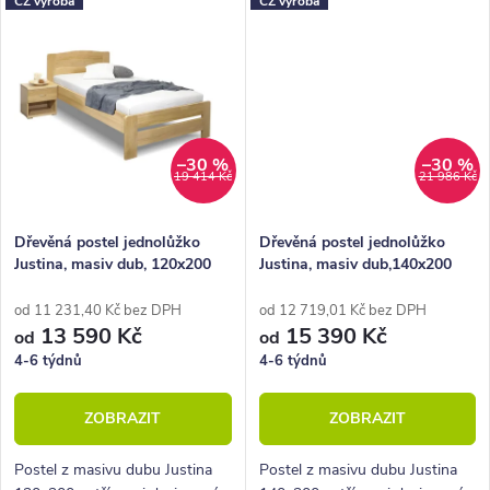
CZ výroba
CZ výroba
krásným zaobleným čelem u
krásným zaobleným čelem u
hlavy a celkově pevnou
hlavy a celkově pevnou
konstrukcí.
konstrukcí.
–30 %
–30 %
19 414 Kč
21 986 Kč
Dřevěná postel jednolůžko
Dřevěná postel jednolůžko
Justina, masiv dub, 120x200
Justina, masiv dub,140x200
od 11 231,40 Kč bez DPH
od 12 719,01 Kč bez DPH
13 590 Kč
15 390 Kč
od
od
4-6 týdnů
4-6 týdnů
ZOBRAZIT
ZOBRAZIT
Postel z masivu dubu Justina
Postel z masivu dubu Justina