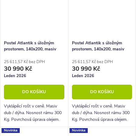
Postel Atlantik s úložným
Postel Atlantik s úložným
prostorem, 140x200, masiv
prostorem, 140x200, masiv
dub tmavený/dýha, krémová
dub/dýha krémová ekokůže
ekokůže
25 611,57 Kč bez DPH
25 611,57 Kč bez DPH
30 990 Kč
30 990 Kč
Leden 2026
Leden 2026
DO KOŠÍKU
DO KOŠÍKU
Vyklápěcí rošt v ceně. Masiv
Vyklápěcí rošt v ceně. Masiv
dub / dýha. Nosnost rámu 300
dub / dýha. Nosnost rámu 300
Kg. Povrchová úprava olejem.
Kg. Povrchová úprava olejem.
Novinka
Novinka