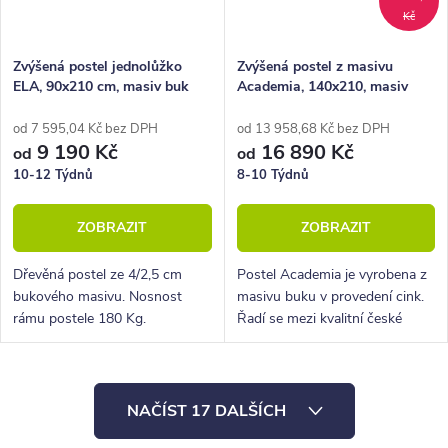
Kč
Zvýšená postel jednolůžko
Zvýšená postel z masivu
ELA, 90x210 cm, masiv buk
Academia, 140x210, masiv
buk, Levá
od 7 595,04 Kč bez DPH
od 13 958,68 Kč bez DPH
9 190 Kč
16 890 Kč
od
od
10-12 Týdnů
8-10 Týdnů
ZOBRAZIT
ZOBRAZIT
Dřevěná postel ze 4/2,5 cm
Postel Academia je vyrobena z
bukového masivu. Nosnost
masivu buku v provedení cink.
rámu postele 180 Kg.
Řadí se mezi kvalitní české
Povrchová úprava lakem. Pevná
výrobky nábytkové řady
dřevěná lišta pro rošty.
HappyBed. U postele Academia
oceníte zejména rohové
O
provedení čel...
NAČÍST 17 DALŠÍCH
v