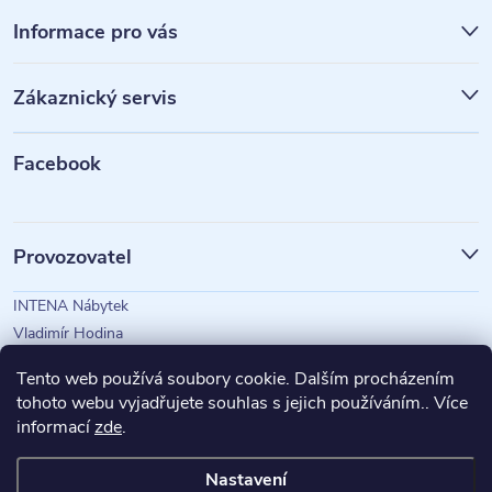
á
Informace pro vás
p
Zákaznický servis
a
t
Facebook
í
Provozovatel
INTENA Nábytek
Vladimír Hodina
IČO: 73350583
Tento web používá soubory cookie. Dalším procházením
tohoto webu vyjadřujete souhlas s jejich používáním.. Více
informací
zde
.
Magazín Intena
Nastavení