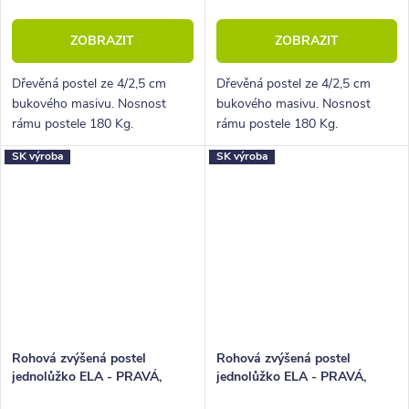
ZOBRAZIT
ZOBRAZIT
Dřevěná postel ze 4/2,5 cm
Dřevěná postel ze 4/2,5 cm
bukového masivu. Nosnost
bukového masivu. Nosnost
rámu postele 180 Kg.
rámu postele 180 Kg.
Povrchová úprava lakem. Pevná
Povrchová úprava lakem. Pevná
SK výroba
SK výroba
dřevěná lišta pro rošty.
dřevěná lišta pro rošty.
Rohová zvýšená postel
Rohová zvýšená postel
jednolůžko ELA - PRAVÁ,
jednolůžko ELA - PRAVÁ,
120x210 cm, masiv buk
140x210 cm, masiv buk