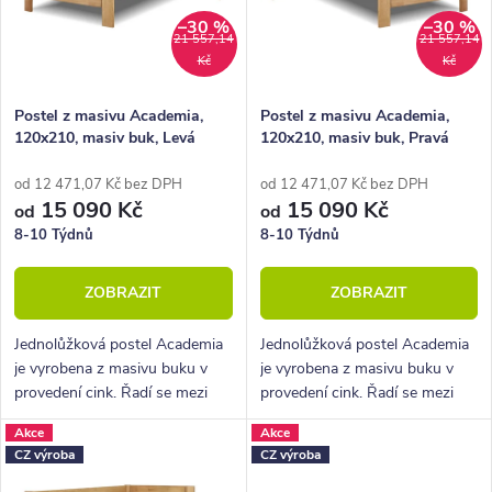
p
–30 %
–30 %
s
21 557,14
21 557,14
Kč
Kč
r
p
o
r
Postel z masivu Academia,
Postel z masivu Academia,
120x210, masiv buk, Levá
120x210, masiv buk, Pravá
d
o
u
d
od 12 471,07 Kč bez DPH
od 12 471,07 Kč bez DPH
15 090 Kč
15 090 Kč
od
od
k
u
8-10 Týdnů
8-10 Týdnů
t
k
ZOBRAZIT
ZOBRAZIT
ů
t
ů
Jednolůžková postel Academia
Jednolůžková postel Academia
je vyrobena z masivu buku v
je vyrobena z masivu buku v
provedení cink. Řadí se mezi
provedení cink. Řadí se mezi
kvalitní české výrobky
kvalitní české výrobky
Akce
Akce
nábytkové řady HappyBed. U
nábytkové řady HappyBed. U
CZ výroba
CZ výroba
postele Academia oceníte
postele Academia oceníte
zejména rohové...
zejména rohové...