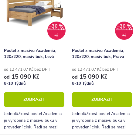
–30 %
–30 %
21 557,14
21 557,14
Kč
Kč
Postel z masivu Academia,
Postel z masivu Academia,
120x220, masiv buk, Levá
120x220, masiv buk, Pravá
od 12 471,07 Kč bez DPH
od 12 471,07 Kč bez DPH
15 090 Kč
15 090 Kč
od
od
8-10 Týdnů
8-10 Týdnů
ZOBRAZIT
ZOBRAZIT
Jednolůžková postel Academia
Jednolůžková postel Academia
je vyrobena z masivu buku v
je vyrobena z masivu buku v
provedení cink. Řadí se mezi
provedení cink. Řadí se mezi
kvalitní české výrobky
kvalitní české výrobky