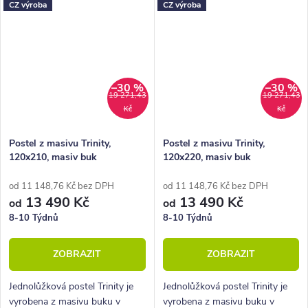
CZ výroba
CZ výroba
postele Trinity 2 oceníte
postele Trinity 2 oceníte
zejména velkou...
zejména velkou...
–30 %
–30 %
19 271,43
19 271,43
Kč
Kč
Postel z masivu Trinity,
Postel z masivu Trinity,
120x210, masiv buk
120x220, masiv buk
od 11 148,76 Kč bez DPH
od 11 148,76 Kč bez DPH
13 490 Kč
13 490 Kč
od
od
8-10 Týdnů
8-10 Týdnů
ZOBRAZIT
ZOBRAZIT
Jednolůžková postel Trinity je
Jednolůžková postel Trinity je
vyrobena z masivu buku v
vyrobena z masivu buku v