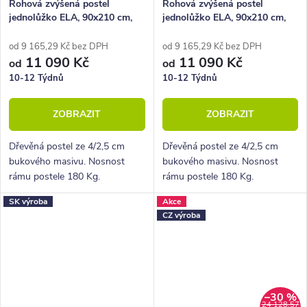
Rohová zvýšená postel
Rohová zvýšená postel
jednolůžko ELA, 90x210 cm,
jednolůžko ELA, 90x210 cm,
LEVÁ masiv buk
PRAVÁ masiv buk
od 9 165,29 Kč bez DPH
od 9 165,29 Kč bez DPH
11 090 Kč
11 090 Kč
od
od
10-12 Týdnů
10-12 Týdnů
ZOBRAZIT
ZOBRAZIT
Dřevěná postel ze 4/2,5 cm
Dřevěná postel ze 4/2,5 cm
bukového masivu. Nosnost
bukového masivu. Nosnost
rámu postele 180 Kg.
rámu postele 180 Kg.
Povrchová úprava lakem. Pevná
Povrchová úprava lakem. Pevná
SK výroba
Akce
dřevěná lišta pro rošty.
dřevěná lišta pro rošty.
CZ výroba
–30 %
24 128,57