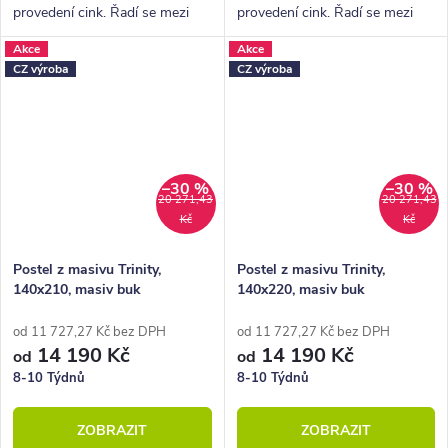
provedení cink. Řadí se mezi
provedení cink. Řadí se mezi
kvalitní české výrobky
kvalitní české výrobky
Akce
Akce
nábytkové řady HappyBed. U
nábytkové řady HappyBed. U
CZ výroba
CZ výroba
postele Trinity oceníte zejména
postele Trinity oceníte zejména
velkou...
velkou...
–30 %
–30 %
20 271,43
20 271,43
Kč
Kč
Postel z masivu Trinity,
Postel z masivu Trinity,
140x210, masiv buk
140x220, masiv buk
od 11 727,27 Kč bez DPH
od 11 727,27 Kč bez DPH
14 190 Kč
14 190 Kč
od
od
8-10 Týdnů
8-10 Týdnů
ZOBRAZIT
ZOBRAZIT