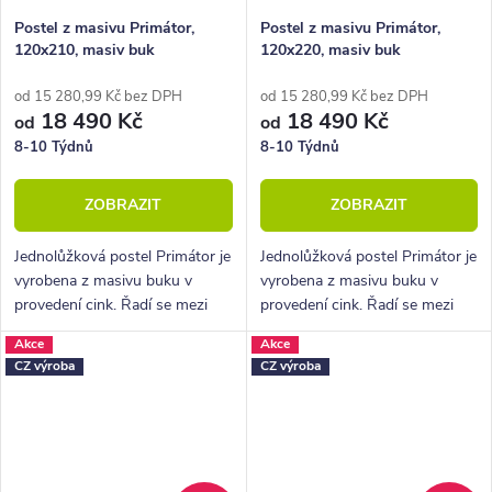
Postel z masivu Primátor,
Postel z masivu Primátor,
120x210, masiv buk
120x220, masiv buk
od 15 280,99 Kč bez DPH
od 15 280,99 Kč bez DPH
18 490 Kč
18 490 Kč
od
od
8-10 Týdnů
8-10 Týdnů
ZOBRAZIT
ZOBRAZIT
Jednolůžková postel Primátor je
Jednolůžková postel Primátor je
vyrobena z masivu buku v
vyrobena z masivu buku v
provedení cink. Řadí se mezi
provedení cink. Řadí se mezi
kvalitní české výrobky
kvalitní české výrobky
Akce
Akce
nábytkové řady HappyBed. U
nábytkové řady HappyBed. U
CZ výroba
CZ výroba
postele Primátor oceníte
postele Primátor oceníte
zejména velkou...
zejména velkou...