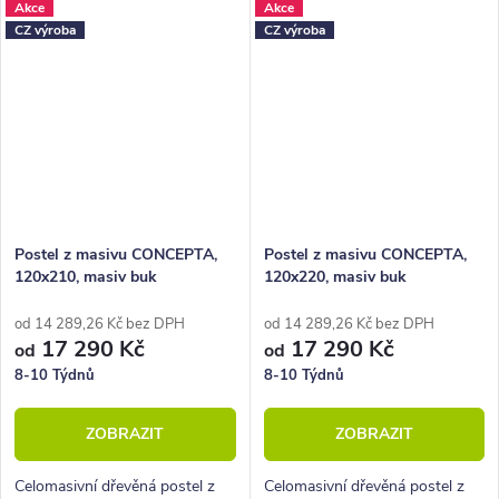
Akce
Akce
nábytkové řady HappyBed. U
nábytkové řady HappyBed. U
CZ výroba
CZ výroba
postele Academia oceníte
postele Academia oceníte
zejména rohové...
zejména rohové...
Postel z masivu CONCEPTA,
Postel z masivu CONCEPTA,
120x210, masiv buk
120x220, masiv buk
od 14 289,26 Kč bez DPH
od 14 289,26 Kč bez DPH
17 290 Kč
17 290 Kč
od
od
8-10 Týdnů
8-10 Týdnů
ZOBRAZIT
ZOBRAZIT
Celomasivní dřevěná postel z
Celomasivní dřevěná postel z