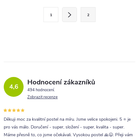
l
S
á
1
2
t
d
r
a
á
c
n
í
k
p
o
r
v
v
á
Hodnocení zákazníků
4,6
n
k
494 hodnocení
í
Zobrazit recenze
y
v
ý
Děkuji moc za kvalitní postel na míru. Jsme velice spokojeni. 5 ⭐ je
p
pro vás málo. Doručení - super, složení - super, kvalita - super.
Máme přesně to, co jsme očekávali. Vysokou postel 🙏😉. Přeji vám
i