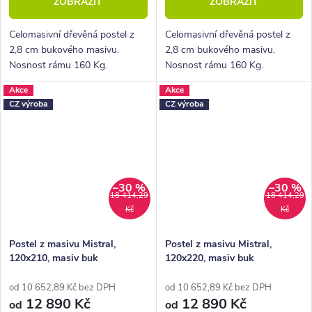
ZOBRAZIT
ZOBRAZIT
Celomasivní dřevěná postel z
Celomasivní dřevěná postel z
2,8 cm bukového masivu.
2,8 cm bukového masivu.
Nosnost rámu 160 Kg.
Nosnost rámu 160 Kg.
Povrchová úprava voskem
Povrchová úprava voskem
Akce
Akce
nebo lakem.
nebo lakem.
CZ výroba
CZ výroba
–30 %
–30 %
18 414,29
18 414,29
Kč
Kč
Postel z masivu Mistral,
Postel z masivu Mistral,
120x210, masiv buk
120x220, masiv buk
od 10 652,89 Kč bez DPH
od 10 652,89 Kč bez DPH
12 890 Kč
12 890 Kč
od
od