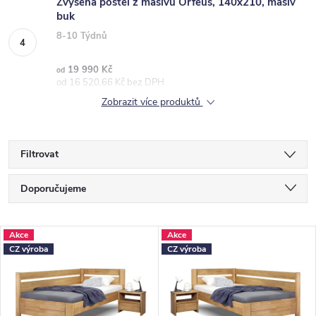
Zvýšená postel z masivu Orfeus, 140x210, masiv
buk
8-10 Týdnů
19 990 Kč
od
od 16 520,66 Kč bez DPH
Zobrazit více produktů
Filtrovat
Ř
Doporučujeme
a
Nejlevnější
z
V
Akce
Akce
Nejdražší
CZ výroba
CZ výroba
e
ý
Nejprodávanější
n
p
Abecedně
í
i