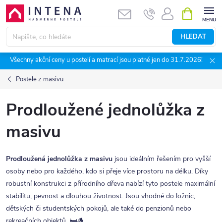
Přejít
NÁKUPNÍ
KOŠÍK
na
obsah
HLEDAT
Všechny akční ceny u postelí a matrací jsou platné jen do 31.7.2026!
Postele z masivu
Prodloužené jednolůžka z
masivu
Prodloužená jednolůžka z masivu
jsou ideálním řešením pro vyšší
osoby nebo pro každého, kdo si přeje více prostoru na délku. Díky
robustní konstrukci z přírodního dřeva nabízí tyto postele maximální
stabilitu, pevnost a dlouhou životnost. Jsou vhodné do ložnic,
dětských či studentských pokojů, ale také do penzionů nebo
rekreačních objektů. 🛏️🪵