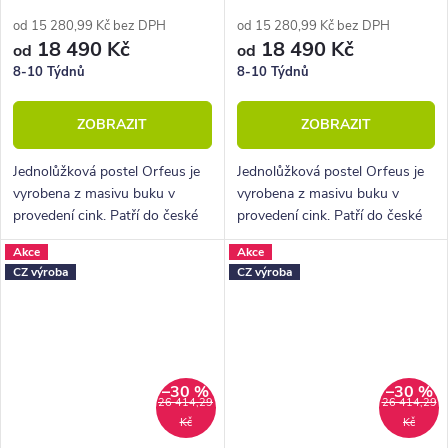
od 15 280,99 Kč bez DPH
od 15 280,99 Kč bez DPH
18 490 Kč
18 490 Kč
od
od
8-10 Týdnů
8-10 Týdnů
ZOBRAZIT
ZOBRAZIT
Jednolůžková postel Orfeus je
Jednolůžková postel Orfeus je
vyrobena z masivu buku v
vyrobena z masivu buku v
provedení cink. Patří do české
provedení cink. Patří do české
výroby nábytkové řady
výroby nábytkové řady
Akce
Akce
HappyBed. U postele Orfeus je
HappyBed. U postele Orfeus je
CZ výroba
CZ výroba
hlavní výhodou variabilita
hlavní výhodou variabilita
provedení,...
provedení,...
–30 %
–30 %
26 414,29
26 414,29
Kč
Kč