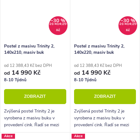
–30 %
–30 %
21 414,29
21 414,29
Kč
Kč
Postel z masivu Trinity 2,
Postel z masivu Trinity 2,
140x210, masiv buk
140x220, masiv buk
od 12 388,43 Kč bez DPH
od 12 388,43 Kč bez DPH
14 990 Kč
14 990 Kč
od
od
8-10 Týdnů
8-10 Týdnů
ZOBRAZIT
ZOBRAZIT
Zvýšená postel Trinity 2 je
Zvýšená postel Trinity 2 je
vyrobena z masivu buku v
vyrobena z masivu buku v
provedení cink. Řadí se mezi
provedení cink. Řadí se mezi
kvalitní české výrobky
kvalitní české výrobky
Akce
Akce
nábytkové řady HappyBed. U
nábytkové řady HappyBed. U