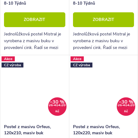
8-10 Týdnů
8-10 Týdnů
ZOBRAZIT
ZOBRAZIT
Jednolůžková postel Mistral je
Jednolůžková postel Mistral je
vyrobena z masivu buku v
vyrobena z masivu buku v
provedení cink. Řadí se mezi
provedení cink. Řadí se mezi
kvalitní české výrobky
kvalitní české výrobky
Akce
Akce
nábytkové řady HappyBed. U
nábytkové řady HappyBed. U
CZ výroba
CZ výroba
postele Mistral oceníte zejména
postele Mistral oceníte zejména
velkou...
velkou...
–30 %
–30 %
26 414,29
26 414,29
Kč
Kč
Postel z masivu Orfeus,
Postel z masivu Orfeus,
120x210, masiv buk
120x220, masiv buk