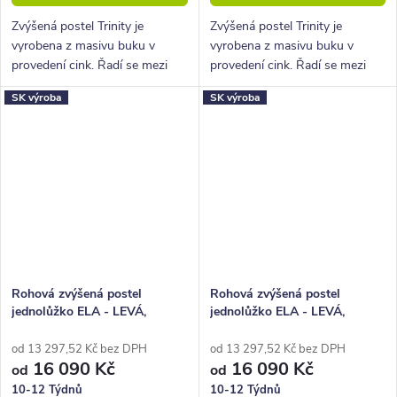
Zvýšená postel Trinity je
Zvýšená postel Trinity je
vyrobena z masivu buku v
vyrobena z masivu buku v
provedení cink. Řadí se mezi
provedení cink. Řadí se mezi
kvalitní české výrobky
kvalitní české výrobky
SK výroba
SK výroba
nábytkové řady HappyBed. U
nábytkové řady HappyBed. U
postele Trinity oceníte zejména
postele Trinity oceníte zejména
velkou...
velkou...
Rohová zvýšená postel
Rohová zvýšená postel
jednolůžko ELA - LEVÁ,
jednolůžko ELA - LEVÁ,
120x210 cm, masiv buk
140x210 cm, masiv buk
od 13 297,52 Kč bez DPH
od 13 297,52 Kč bez DPH
16 090 Kč
16 090 Kč
od
od
10-12 Týdnů
10-12 Týdnů