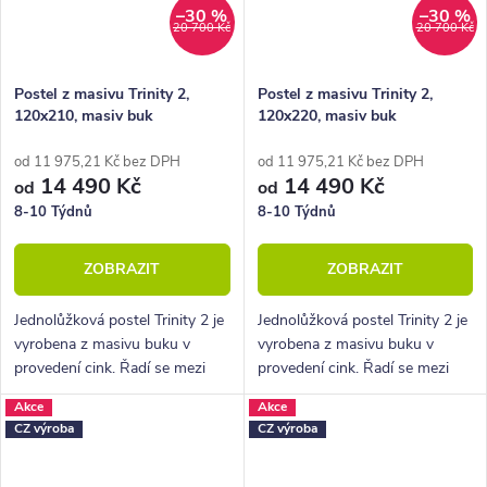
–30 %
–30 %
20 700 Kč
20 700 Kč
Postel z masivu Trinity 2,
Postel z masivu Trinity 2,
120x210, masiv buk
120x220, masiv buk
od 11 975,21 Kč bez DPH
od 11 975,21 Kč bez DPH
14 490 Kč
14 490 Kč
od
od
8-10 Týdnů
8-10 Týdnů
ZOBRAZIT
ZOBRAZIT
Jednolůžková postel Trinity 2 je
Jednolůžková postel Trinity 2 je
vyrobena z masivu buku v
vyrobena z masivu buku v
provedení cink. Řadí se mezi
provedení cink. Řadí se mezi
kvalitní české výrobky
kvalitní české výrobky
Akce
Akce
nábytkové řady HappyBed. U
nábytkové řady HappyBed. U
CZ výroba
CZ výroba
postele Trinity oceníte zejména
postele Trinity oceníte zejména
velkou...
velkou...