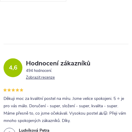
O
v
l
á
d
a
Hodnocení zákazníků
4,6
c
494 hodnocení
Zobrazit recenze
í
p
r
Děkuji moc za kvalitní postel na míru. Jsme velice spokojeni. 5 ⭐ je
pro vás málo. Doručení - super, složení - super, kvalita - super.
v
Máme přesně to, co jsme očekávali. Vysokou postel 🙏😉. Přeji vám
k
mnoho spokojených zákazníků. Díky.
y
Ludvíková Petra