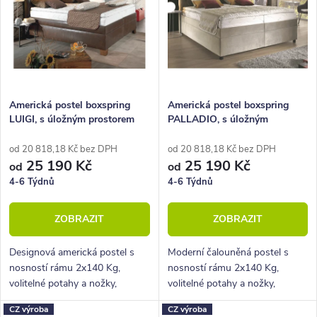
n
p
Abecedně
í
i
p
s
r
p
o
r
Americká postel boxspring
Americká postel boxspring
LUIGI, s úložným prostorem
PALLADIO, s úložným
d
o
200x200
prostorem 200x200
u
d
od 20 818,18 Kč bez DPH
od 20 818,18 Kč bez DPH
25 190 Kč
25 190 Kč
od
od
k
u
4-6 Týdnů
4-6 Týdnů
t
k
ZOBRAZIT
ZOBRAZIT
ů
t
ů
Designová americká postel s
Moderní čalouněná postel s
nosností rámu 2x140 Kg,
nosností rámu 2x140 Kg,
volitelné potahy a nožky,
volitelné potahy a nožky,
hluboký úložný prostor.
hluboký úložný prostor.
CZ výroba
CZ výroba