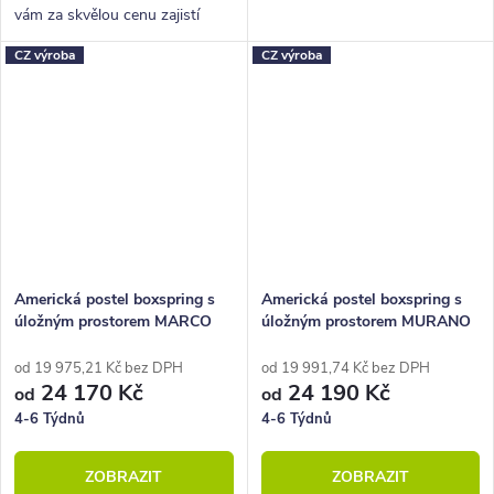
vám za skvělou cenu zajistí
vysoké, pohodlné spaní a velký
CZ výroba
CZ výroba
úložný prostor.
Americká postel boxspring s
Americká postel boxspring s
úložným prostorem MARCO
úložným prostorem MURANO
200x200
200x200
od 19 975,21 Kč bez DPH
od 19 991,74 Kč bez DPH
24 170 Kč
24 190 Kč
od
od
4-6 Týdnů
4-6 Týdnů
ZOBRAZIT
ZOBRAZIT