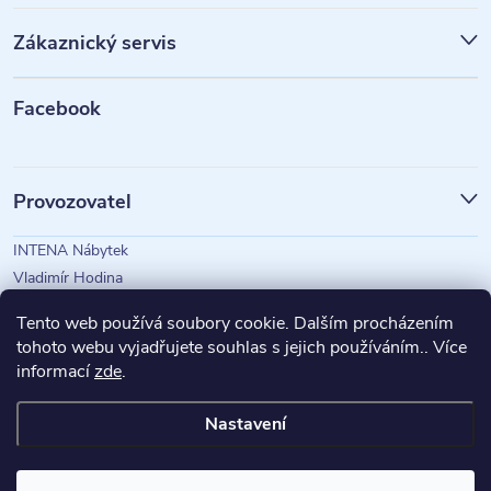
p
Zákaznický servis
a
t
Facebook
í
Provozovatel
INTENA Nábytek
Vladimír Hodina
IČO: 73350583
Tento web používá soubory cookie. Dalším procházením
tohoto webu vyjadřujete souhlas s jejich používáním.. Více
informací
zde
.
Magazín Intena
Nastavení
Copyright 2026
INTENA Nábytek
. Všechna práva vyhrazena.