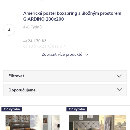
Americká postel boxspring s úložným prostorem
GIARDINO 200x200
4-6 Týdnů
24 170 Kč
od
od 19 975,21 Kč bez DPH
Zobrazit více produktů
Filtrovat
Ř
Doporučujeme
a
Nejlevnější
z
V
CZ výroba
CZ výroba
Nejdražší
e
ý
Nejprodávanější