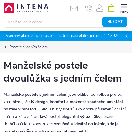
Přejít
NÁKUPNÍ
KOŠÍK
na
obsah
HLEDAT
Všechny akční ceny u postelí a matrací jsou platné jen do 31.7.2026!
Postele s jedním čelem
Manželské postele
dvoulůžka s jedním čelem
Manželské postele s jedním čelem
jsou oblíbenou volbou pro ty,
kteří hledají
čistý design, komfort a možnost snadného umístění
postele v prostoru
. Čelo u hlavy slouží jako opora při sezení, chrání
stěnu a zároveň dodává posteli
elegantní výraz
. Díky absenci
druhého čela je konstrukce
vzdušná a ideální do ložnic, kde je
postel umístěna u zdi nebo pod oknem
. 🛏️🧍‍♂️