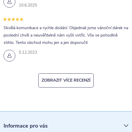
v
10.6.2025
ý
p
Skvělá komunikace a rychle dodání. Objednali jsme vánoční dárek na
i
poslední chvíli a neuvěřitelně nám vyšli vstříc. Vše se pohodlně
s
stihlo. Tento obchod mohu jen a jen doporučit
u
5.12.2023
ZOBRAZIT VÍCE RECENZÍ
Z
á
Informace pro vás