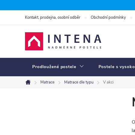
Přejít
na
Kontakt, prodejna, osobní odběr
Obchodní podmínky
obsah
Prodloužené postele
Postele s vysoko
Matrace
Matrace dle typu
V akci
Domů
P
o
s
O
t
l