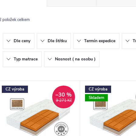
a
z
2
položek celkem
e
n
Dle ceny
Dle štítku
Termín expedice
T
p
Typ matrace
Nosnost ( na osobu )
o
V
CZ výroba
CZ výroba
d
ý
–30 %
Skladem
9 271 Kč
u
p
k
s