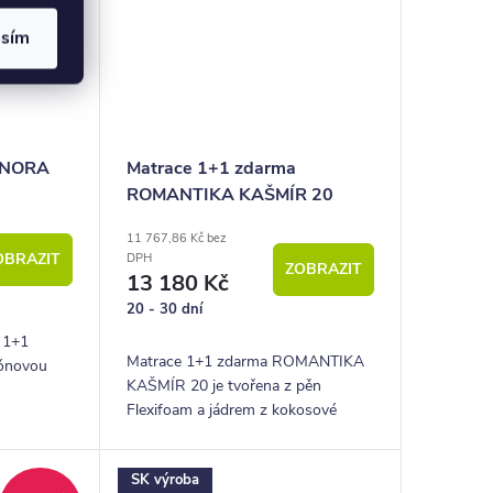
asím
a NORA
Matrace 1+1 zdarma
ROMANTIKA KAŠMÍR 20
11 767,86 Kč bez
OBRAZIT
DPH
ZOBRAZIT
13 180 Kč
20 - 30 dní
 1+1
Matrace 1+1 zdarma ROMANTIKA
zónovou
KAŠMÍR 20 je tvořena z pěn
Flexifoam a jádrem z kokosové
desky. Tato matrace patří mezi
oblíbené tvrdší modely.
SK výroba