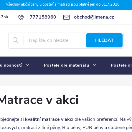
Všechny akční ceny u postelí a matrací jsou platné jen do 31.7.2026!
777158960
obchod@intena.cz
Způsoby a ceny dopravy
7 důvodů, proč nakupit u Intena nábytek
HLEDAT
u nosností
Postele dle materiálu
Postele d
Matrace v akci
bjednejte si
kvalitní matrace v akci
dle vašich preferencí. Na v
atexových, matrací z líné pěny, Bio pěny, PUR pěny a studené 