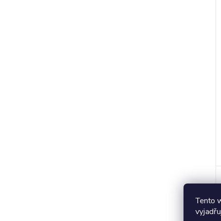
r
t
Tento 
vyjadřu