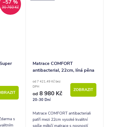
–57 %
30 760 Kč
 Super
Matrace COMFORT
antibacterial, 22cm, líná pěna
od 7 421,49 Kč bez
DPH
ZOBRAZIT
8 980 Kč
OBRAZIT
od
20-30 Dní
Matrace COMFORT antibacteriali
Zdarma s
patří mezi 22cm vysoké kvalitní
valitním
spíše měkčí matrace s nosností