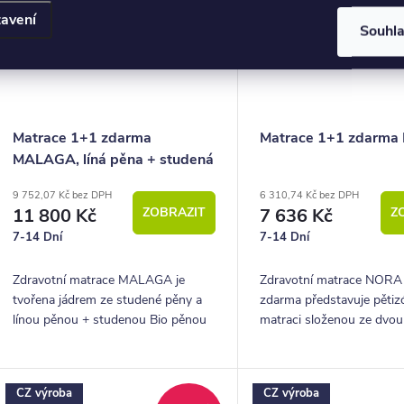
avení
Souhl
Matrace 1+1 zdarma
Matrace 1+1 zdarm
MALAGA, líná pěna + studená
BIO pěna
9 752,07 Kč bez DPH
6 310,74 Kč bez DPH
11 800 Kč
ZOBRAZIT
7 636 Kč
Z
7-14 Dní
7-14 Dní
Zdravotní matrace MALAGA je
Zdravotní matrace NORA
tvořena jádrem ze studené pěny a
zdarma představuje pěti
línou pěnou + studenou Bio pěnou
matraci složenou ze dvou
s masážním efektem na povrchu.
elastických pěn.
CZ výroba
CZ výroba