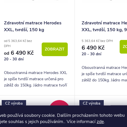
ů
p
o
Zdravotní matrace Herodes
Zdravotní matrace H
XXL, tvrdší, 150 kg
XXL, tvrdší, 150 kg,
d
od 5 363,64 Kč bez
5 363,64 Kč bez DPH
u
6 490 Kč
Z
DPH
ZOBRAZIT
6 490 Kč
k
od
20 - 30 dní
20 - 30 dní
Oboustranná matrace He
ů
Oboustranná matrace Herodes XXL
je spíše tvrdší matrace u
je spíše tvrdší matrace určená pro
zátěž do 150kg. Jádro mat
zátěž do 150kg. Jádro matrace tvoří
speciální kokosová deska.
speciální kokosová deska.
CZ výroba
CZ výroba
–50 %
23 604 Kč
web používá soubory cookie. Dalším procházením tohoto webu
jete souhlas s jejich používáním.. Více informací
zde
.