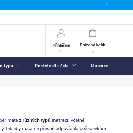
NÁKUPNÍ
KOŠÍK
Prázdný košík
Přihlášení
le typu
Postele dle čela
Matrace
R
ýběr máte
z různých typů matrací
, včetně
pěny, tak aby matarce přesně odpovídala požadavkům