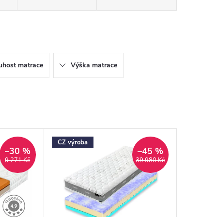
uhost matrace
Výška matrace
CZ výroba
–30 %
–45 %
9 271 Kč
39 980 Kč