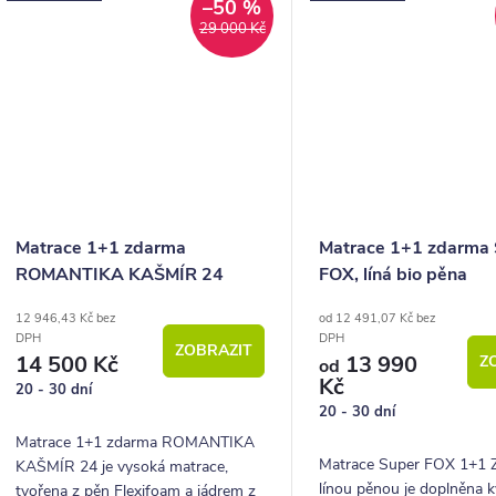
–50 %
29 000 Kč
Matrace 1+1 zdarma
Matrace 1+1 zdarma
ROMANTIKA KAŠMÍR 24
FOX, líná bio pěna
12 946,43 Kč bez
od 12 491,07 Kč bez
DPH
DPH
ZOBRAZIT
14 500 Kč
13 990
Z
od
Kč
20 - 30 dní
20 - 30 dní
Matrace 1+1 zdarma ROMANTIKA
Matrace Super FOX 1+1 
KAŠMÍR 24 je vysoká matrace,
línou pěnou je doplněna k
tvořena z pěn Flexifoam a jádrem z