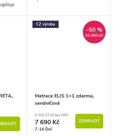
ajišťuje
140kg. Materiálem na výrobu této
ek bez
matrace je líná paměťová pěna a
antibakteriální...
CZ výroba
–50 %
15 380 Kč
KRÉTA,
Matrace ELIS 1+1 zdarma,
sendvičová
6 355,37 Kč bez DPH
7 690 Kč
ZOBRAZIT
OBRAZIT
7-14 Dní