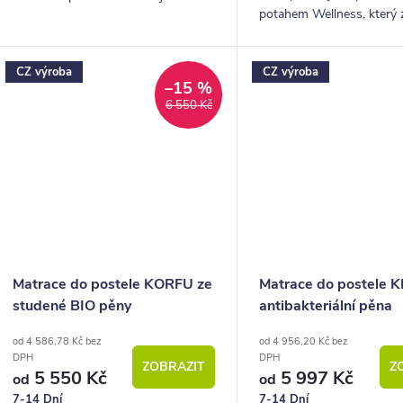
potahem Wellness, který z
kokosové desky. Tato matrace patří
termoregulaci, tedy spán
mezi oblíbené tvrdší modely.
přehřívání a pocení.
CZ výroba
CZ výroba
–15 %
6 550 Kč
Matrace do postele KORFU ze
Matrace do postele 
studené BIO pěny
antibakteriální pěna
od 4 586,78 Kč bez
od 4 956,20 Kč bez
DPH
DPH
ZOBRAZIT
Z
5 550 Kč
5 997 Kč
od
od
7-14 Dní
7-14 Dní