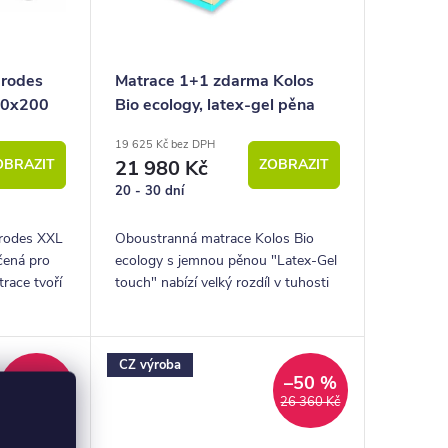
erodes
Matrace 1+1 zdarma Kolos
 90x200
Bio ecology, latex-gel pěna
19 625 Kč bez DPH
OBRAZIT
21 980 Kč
ZOBRAZIT
20 - 30 dní
rodes XXL
Oboustranná matrace Kolos Bio
rčená pro
ecology s jemnou pěnou "Latex-Gel
race tvoří
touch" nabízí velký rozdíl v tuhosti
stran i nelepené jádro pro maximální
hygienu.
CZ výroba
–50 %
–50 %
15 276 Kč
26 360 Kč