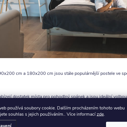
í 90x200 cm a 180x200 cm jsou stále populárnější postele ve sp
bízejí dostatek místa pro pohodlný spánek a jsou ideální volbou
i oblíbené v dětských a juniorských pokojích.
web používá soubory cookie. Dalším procházením tohoto webu
jete souhlas s jejich používáním.. Více informací
zde
.
avení