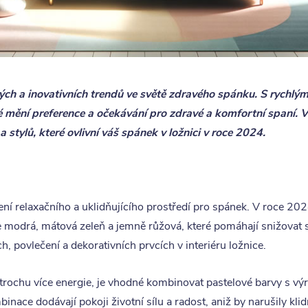
h a inovativních trendů ve světě zdravého spánku. S rychlým
é mění preference a očekávání pro zdravé a komfortní spaní. 
a stylů, které ovlivní váš spánek v ložnici v roce 2024.
áření relaxačního a uklidňujícího prostředí pro spánek. V roce 2
le modrá, mátová zeleň a jemně růžová, které pomáhají snižovat s
h, povlečení a dekorativních prvcích v interiéru ložnice.
u trochu více energie, je vhodné kombinovat pastelové barvy s výr
nace dodávají pokoji životní sílu a radost, aniž by narušily k