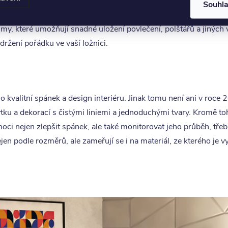
Souhl
2024 jsou
postele s integrovaným úložným prostorem
. Tyto pos
y, které umožňují snadné uložení povlečení, polštářů a jiných 
držení pořádku ve vaší ložnici.
o kvalitní spánek a design interiéru. Jinak tomu není ani v roce
tku a dekorací s čistými liniemi a jednoduchými tvary. Kromě toh
oci nejen zlepšit spánek, ale také monitorovat jeho průběh, tře
ejen podle rozměrů, ale zameřují se i na materiál, ze kterého je