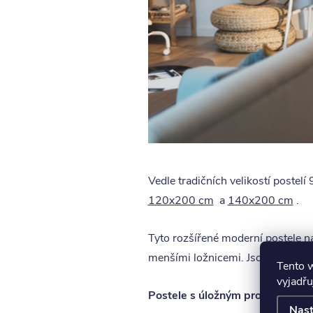
Vedle tradičních velikostí postel
120x200 cm
a
140x200 cm
.
Tyto rozšířené moderní postele na
menšími ložnicemi. Jsou také velm
Tento 
vyjadřu
Postele s úložným prostorem
Nast