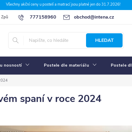
Všechny akční ceny u postelí a matrací jsou platné jen do 31.7.2026!
777158960
obchod@intena.cz
Způsoby a ceny dopravy
7 důvodů, proč nakupit u Intena nábytek
HLEDAT
u nosností
Postele dle materiálu
Postele d
 2024
vém spaní v roce 2024