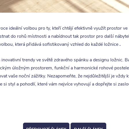
ce ideální volbou pro ty, kteří chtějí efektivně využít prostor ve 
tnat do rohů místnosti a nabídnout tak prostor pro další nábyte
volbou, která přidává sofistikovaný vzhled do každé ložnice
.
inovativní trendy ve světě zdravého spánku a designu ložnic. 
tickým úložným prostorem, funkční a harmonické rohové postele -
vat vaše noční zážitky. Nezapomeňte, že nejdůležitější je vždy kva
te si styl a pohodlí, které vám nejvíce vyhovují a dopřejte si zas