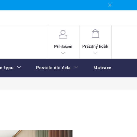
NÁKUPNÍ
KOŠÍK
Prázdný košík
Přihlášení
le typu
Postele dle čela
Matrace
R