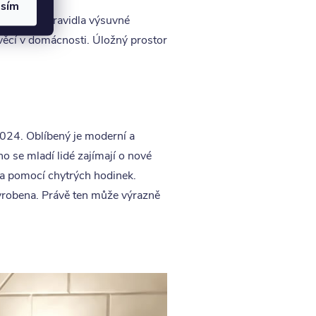
asím
tele mají zpravidla výsuvné
věcí v domácnosti. Úložný prostor
 2024. Oblíbený je moderní a
o se mladí lidé zajímají o nové
ba pomocí chytrých hodinek.
 vyrobena. Právě ten může výrazně