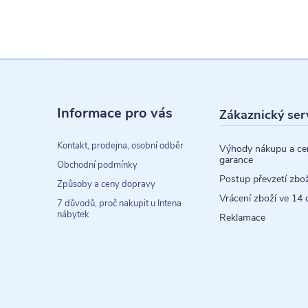
Z
á
Informace pro vás
Zákaznický ser
p
a
Kontakt, prodejna, osobní odběr
Výhody nákupu a ce
garance
t
Obchodní podmínky
Postup převzetí zbož
Způsoby a ceny dopravy
í
Vrácení zboží ve 14 
7 důvodů, proč nakupit u Intena
nábytek
Reklamace