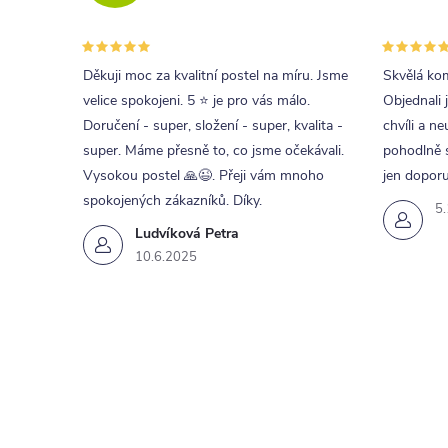
í
r
Děkuji moc za kvalitní postel na míru. Jsme
Skvělá kom
velice spokojeni. 5 ⭐ je pro vás málo.
Objednali 
Doručení - super, složení - super, kvalita -
chvíli a ne
super. Máme přesně to, co jsme očekávali.
pohodlně s
Vysokou postel 🙏😉. Přeji vám mnoho
jen doporu
spokojených zákazníků. Díky.
5
Ludvíková Petra
10.6.2025
i
s