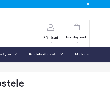
NÁKUPNÍ
KOŠÍK
Prázdný košík
Přihlášení
le typu
Postele dle čela
Matrace
R
ostele