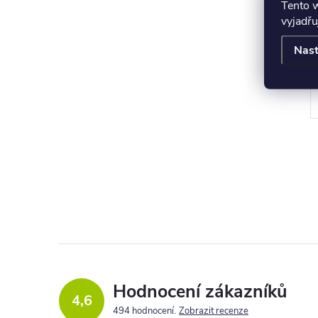
Tento 
vyjadřu
t
Nast
l
Hodnocení zákazníků
c
4,6
494 hodnocení
Zobrazit recenze