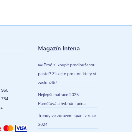
Magazín Intena
l
🛏️ Proč si koupit prodlouženou
postel? Získejte prostor, který si
zasloužíte!
 960
Nejlepší matrace 2025:
 734
Paměťová a hybridní pěna
cz
Trendy ve zdravém spaní v roce
2024