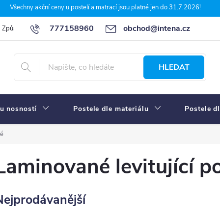
Všechny akční ceny u postelí a matrací jsou platné jen do 31.7.2026!
777158960
obchod@intena.cz
Způsoby a ceny dopravy
7 důvodů, proč nakupit u Intena nábytek
HLEDAT
u nosností
Postele dle materiálu
Postele d
é
Laminované levitující p
Nejprodávanější