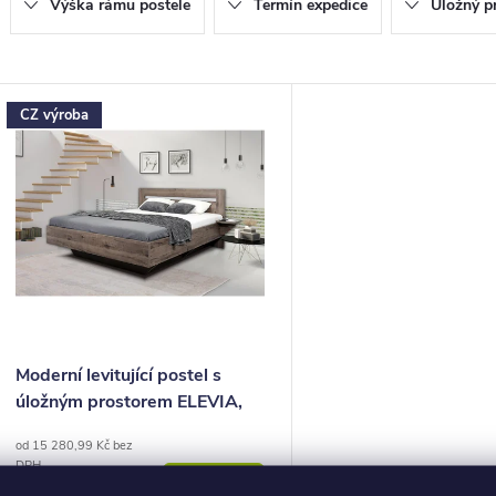
p
Výška rámu postele
Termín expedice
Úložný p
o
V
CZ výroba
d
ý
u
p
k
s
ů
p
o
Moderní levitující postel s
úložným prostorem ELEVIA,
d
rošty v ceně
od 15 280,99 Kč bez
u
DPH
18 490
ZOBRAZIT
od