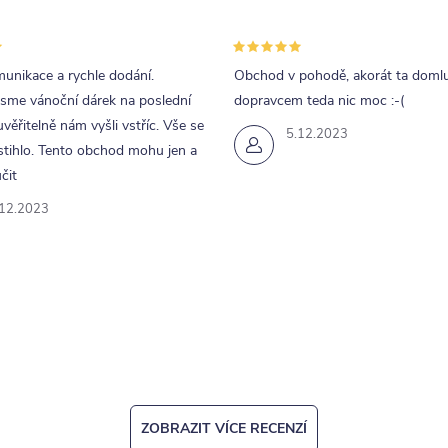
p
unikace a rychle dodání.
Obchod v pohodě, akorát ta doml
v
jsme vánoční dárek na poslední
dopravcem teda nic moc :-(
k
uvěřitelně nám vyšli vstříc. Vše se
5.12.2023
tihlo. Tento obchod mohu jen a
y
čit
v
.12.2023
ý
p
u
ZOBRAZIT VÍCE RECENZÍ