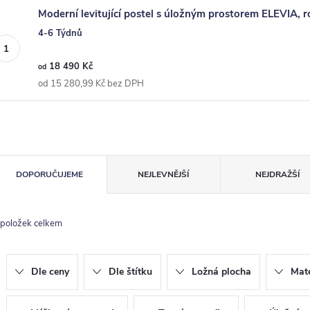
Moderní levitující postel s úložným prostorem ELEVIA, r
4-6 Týdnů
18 490 Kč
od
od 15 280,99 Kč bez DPH
Ř
DOPORUČUJEME
NEJLEVNĚJŠÍ
NEJDRAŽŠÍ
a
z
položek celkem
e
n
Dle ceny
Dle štítku
Ložná plocha
Mate