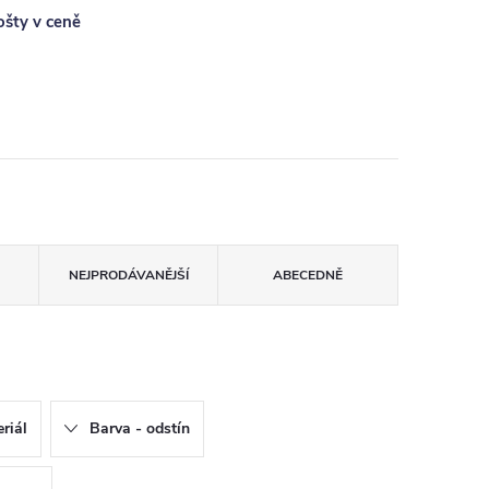
ošty v ceně
NEJPRODÁVANĚJŠÍ
ABECEDNĚ
riál
Barva - odstín