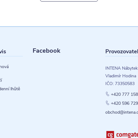
Facebook
vis
Provozovate
nová
INTENA Nábytek
Vladimír Hodina
í
IČO: 73350583
denní lhůtě
+420 777 158
+420 596 729
obchod@intena.