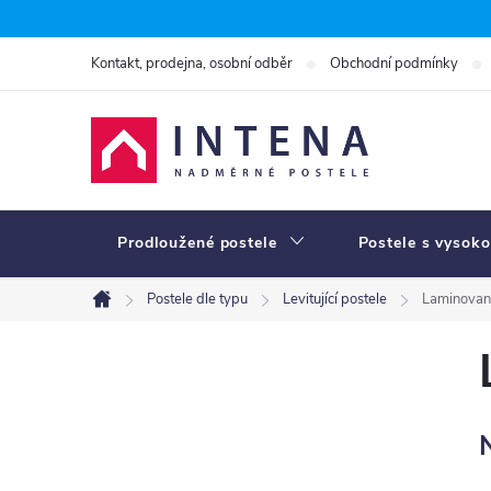
Přejít
na
Kontakt, prodejna, osobní odběr
Obchodní podmínky
obsah
Prodloužené postele
Postele s vysoko
Postele dle typu
Levitující postele
Laminovan
Domů
P
o
s
t