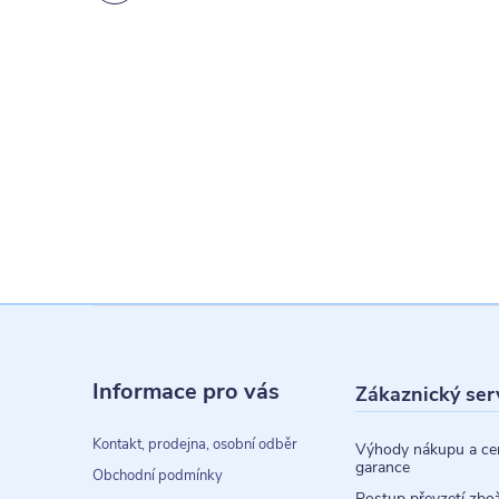
Z
á
Informace pro vás
Zákaznický ser
p
a
Kontakt, prodejna, osobní odběr
Výhody nákupu a ce
garance
t
Obchodní podmínky
Postup převzetí zbož