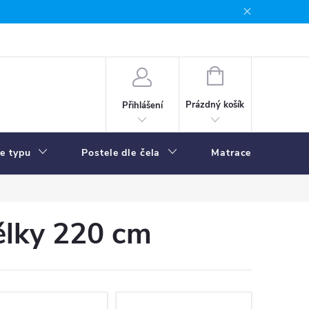
NÁKUPNÍ
KOŠÍK
Prázdný košík
Přihlášení
le typu
Postele dle čela
Matrace
R
élky 220 cm