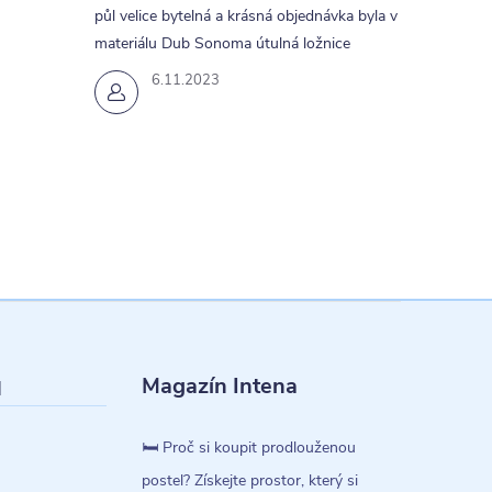
půl velice bytelná a krásná objednávka byla v
materiálu Dub Sonoma útulná ložnice
6.11.2023
Magazín Intena
l
🛏️ Proč si koupit prodlouženou
postel? Získejte prostor, který si