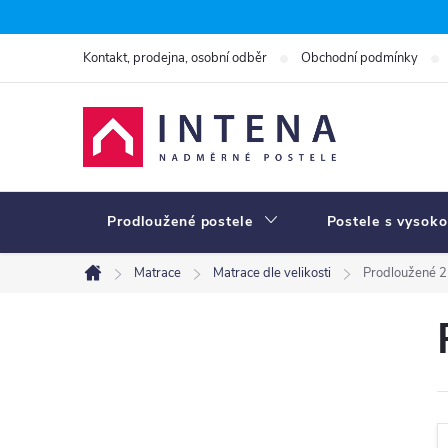
Přejít
na
Kontakt, prodejna, osobní odběr
Obchodní podmínky
obsah
Prodloužené postele
Postele s vysoko
Matrace
Matrace dle velikosti
Prodloužené 
Domů
P
o
s
t