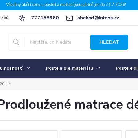
Všechny akční ceny u postelí a matrací jsou platné jen do 31.7.2026!
777158960
obchod@intena.cz
Způsoby a ceny dopravy
7 důvodů, proč nakupit u Intena nábytek
HLEDAT
u nosností
Postele dle materiálu
Postele d
220 cm
Prodloužené matrace d