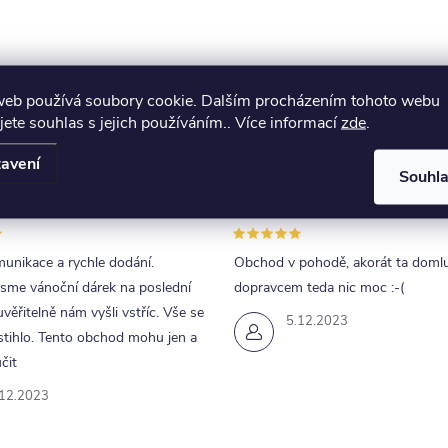
web používá soubory cookie. Dalším procházením tohoto webu
jete souhlas s jejich používáním.. Více informací
zde
.
avení
Souhl
unikace a rychle dodání.
Obchod v pohodě, akorát ta doml
jsme vánoční dárek na poslední
dopravcem teda nic moc :-(
uvěřitelně nám vyšli vstříc. Vše se
5.12.2023
tihlo. Tento obchod mohu jen a
čit
.12.2023