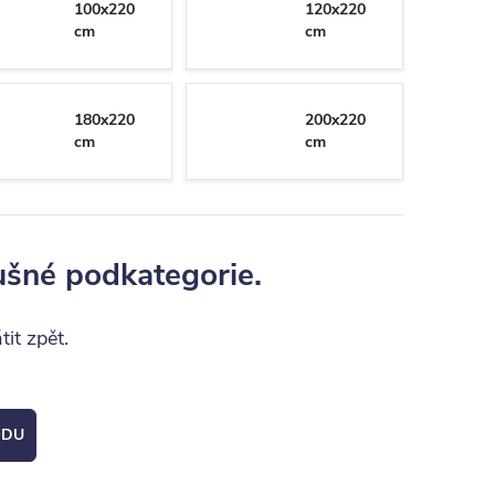
100x220
120x220
cm
cm
180x220
200x220
cm
cm
ušné podkategorie.
it zpět.
ODU