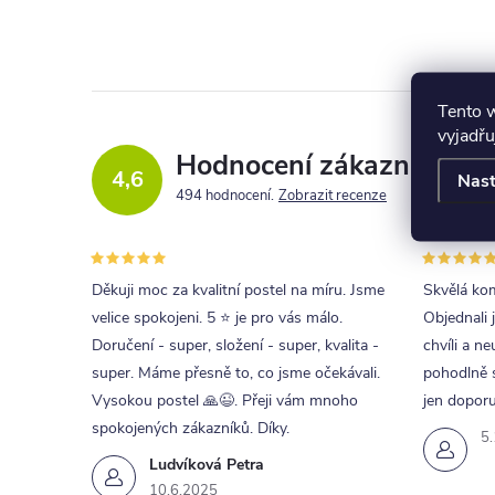
Tento 
vyjadřu
Hodnocení zákazníků
4,6
Nast
494 hodnocení
Zobrazit recenze
Děkuji moc za kvalitní postel na míru. Jsme
Skvělá kom
velice spokojeni. 5 ⭐ je pro vás málo.
Objednali 
Doručení - super, složení - super, kvalita -
chvíli a ne
super. Máme přesně to, co jsme očekávali.
pohodlně s
Vysokou postel 🙏😉. Přeji vám mnoho
jen doporu
spokojených zákazníků. Díky.
5
Ludvíková Petra
10.6.2025