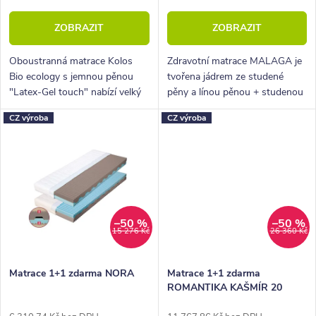
t
k
ZOBRAZIT
ZOBRAZIT
ů
t
ů
Oboustranná matrace Kolos
Zdravotní matrace MALAGA je
Bio ecology s jemnou pěnou
tvořena jádrem ze studené
"Latex-Gel touch" nabízí velký
pěny a línou pěnou + studenou
rozdíl v tuhosti stran i nelepené
Bio pěnou s masážním efektem
CZ výroba
CZ výroba
jádro pro maximální hygienu.
na povrchu.
–50 %
–50 %
15 276 Kč
26 360 Kč
Matrace 1+1 zdarma NORA
Matrace 1+1 zdarma
ROMANTIKA KAŠMÍR 20