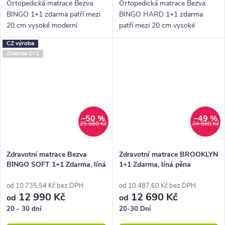
Ortopedická matrace Bezva
Ortopedická matrace Bezva
BINGO 1+1 zdarma patří mezi
BINGO HARD 1+1 zdarma
20 cm vysoké moderní
patří mezi 20 cm vysoké
partnerské oboustranné
moderní partnerské
CZ výroba
matrace střední tvrdosti.
oboustranné matrace střední
Zdarma 1+1
Můžeme ji doporučit pro muže i
tvrdosti. Můžeme ji doporučit
ženy všech váhových...
pro muže i ženy všech...
–50 %
–49 %
25 980 Kč
24 980 Kč
Zdravotní matrace Bezva
Zdravotní matrace BROOKLYN
BINGO SOFT 1+1 Zdarma, líná
1+1 Zdarma, líná pěna
pěna
od 10 735,54 Kč bez DPH
od 10 487,60 Kč bez DPH
12 990 Kč
12 690 Kč
od
od
20 - 30 dní
20-30 Dní