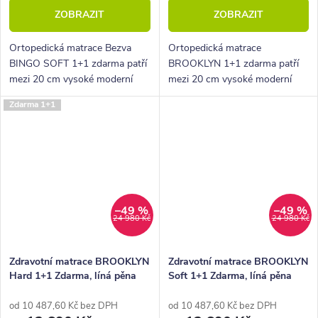
ZOBRAZIT
ZOBRAZIT
Ortopedická matrace Bezva
Ortopedická matrace
BINGO SOFT 1+1 zdarma patří
BROOKLYN 1+1 zdarma patří
mezi 20 cm vysoké moderní
mezi 20 cm vysoké moderní
partnerské oboustranné
partnerské oboustranné
Zdarma 1+1
matrace střední tvrdosti.
matrace střední tvrdosti. V
Můžeme ji doporučit pro muže i
sadě dodáme jak matraci pro
ženy všech...
ženu, tak model pro muže...
–49 %
–49 %
24 980 Kč
24 980 Kč
Zdravotní matrace BROOKLYN
Zdravotní matrace BROOKLYN
Hard 1+1 Zdarma, líná pěna
Soft 1+1 Zdarma, líná pěna
od 10 487,60 Kč bez DPH
od 10 487,60 Kč bez DPH