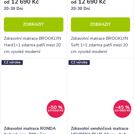
12 690 Kč
12 690 Kč
od
od
20-30 Dní
20-30 Dní
ZOBRAZIT
ZOBRAZIT
Zdravotní matrace BROOKLYN
Zdravotní matrace BROOKLYN
Hard1+1 zdarma patří mezi 20
Soft 1+1 zdarma patří mezi 20
cm vysoké moderní
cm vysoké moderní
oboustranné matrace střední až
oboustranné matrace střední
CZ výroba
CZ výroba
vyšší tvrdosti. Matrace je
tvrdosti. Matrace je vhodná pro
vhodná pro ženy i muže všech
ženy i muže všech váhových
váhových...
kategorií....
–50 %
–45 %
19 532 Kč
23 980 Kč
Zdravotní matrace RONDA
Zdravotní sendvičová matrace