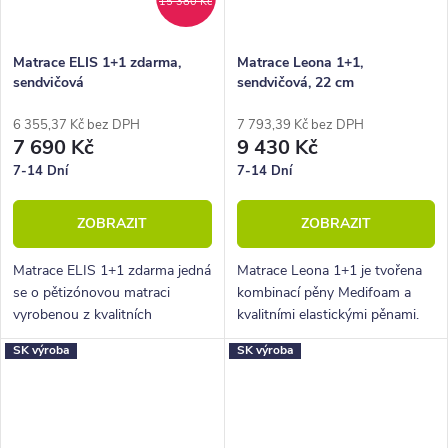
15 380 Kč
Matrace ELIS 1+1 zdarma,
Matrace Leona 1+1,
sendvičová
sendvičová, 22 cm
6 355,37 Kč bez DPH
7 793,39 Kč bez DPH
7 690 Kč
9 430 Kč
7-14 Dní
7-14 Dní
ZOBRAZIT
ZOBRAZIT
Matrace ELIS 1+1 zdarma jedná
Matrace Leona 1+1 je tvořena
se o pětizónovou matraci
kombinací pěny Medifoam a
vyrobenou z kvalitních
kvalitními elastickými pěnami.
elastických pěn tvarovaných do
Vyhoví zákazníkům, kteří mají v
SK výroba
SK výroba
masážních nopů.
oblibě tuhé matrace.