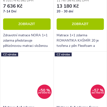
6 310,74 Kč bez DPH
11 767,86 Kč bez DPH
7 636 Kč
13 180 Kč
7-14 Dní
20 - 30 dní
ZOBRAZIT
ZOBRAZIT
Zdravotní matrace NORA 1+1
Matrace 1+1 zdarma
zdarma představuje
ROMANTIKA KAŠMÍR 20 je
pětizónovou matraci složenou
tvořena z pěn Flexifoam a
ze dvou elastických pěn.
jádrem z kokosové desky. Tato
CZ výroba
CZ výroba
matrace patří mezi oblíbené
tvrdší modely.
–50 %
–57 %
29 000 Kč
30 760 Kč