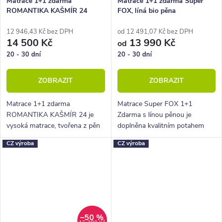
Matrace 1+1 zdarma
Matrace 1+1 zdarma Super
ROMANTIKA KAŠMÍR 24
FOX, líná bio pěna
12 946,43 Kč bez DPH
od 12 491,07 Kč bez DPH
14 500 Kč
13 990 Kč
od
20 - 30 dní
20 - 30 dní
ZOBRAZIT
ZOBRAZIT
Matrace 1+1 zdarma
Matrace Super FOX 1+1
ROMANTIKA KAŠMÍR 24 je
Zdarma s línou pěnou je
vysoká matrace, tvořena z pěn
doplněna kvalitním potahem
Flexifoam a jádrem z kokosové
Wellness, který zajišťuje
CZ výroba
CZ výroba
desky. Tato matrace patří mezi
termoregulaci, tedy spánek bez
oblíbené tvrdší modely.
přehřívání a pocení.
–50 %