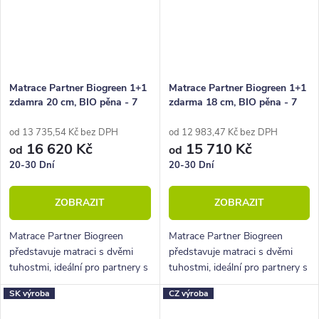
Matrace Partner Biogreen 1+1
Matrace Partner Biogreen 1+1
zdamra 20 cm, BIO pěna - 7
zdarma 18 cm, BIO pěna - 7
zón
zón
od 13 735,54 Kč bez DPH
od 12 983,47 Kč bez DPH
16 620 Kč
15 710 Kč
od
od
20-30 Dní
20-30 Dní
ZOBRAZIT
ZOBRAZIT
Matrace Partner Biogreen
Matrace Partner Biogreen
představuje matraci s dvěmi
představuje matraci s dvěmi
tuhostmi, ideální pro partnery s
tuhostmi, ideální pro partnery s
rozdílnými požadavky na tuhost
rozdílnými požadavky na tuhost
SK výroba
CZ výroba
ležení.
ležení.