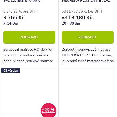
1+1 zdarma, BIO pěna
HEUREKA PLUS 24 cm , 1+1
zdarma
8 070,25 Kč bez DPH
od 11 767,86 Kč bez DPH
9 765 Kč
13 180 Kč
od
7-14 Dní
20 - 30 dní
ZOBRAZIT
ZOBRAZIT
Zdravotní matrace RONDA její
Zdravotní sendvičová matrace
nosnou vrstvu tvoří líná bio
HEUREKA PLUS, 1+1 zdarma,
pěna. V ceně jsou dvě matrace
je vysoká tvrdá matrace tvořena
v příjemném potahu úplet.
z pěn Flexifoam, které zajišťují
CZ výroba
vynikající ortopedičnost,
vysokou elasticitu, vzdušnost...
–50 %
21 120 Kč