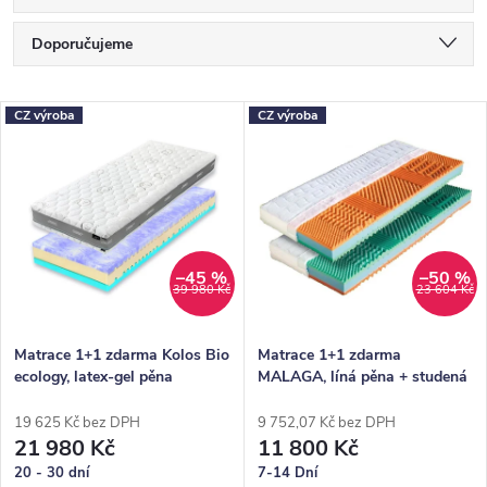
Ř
Doporučujeme
a
Nejlevnější
z
V
CZ výroba
CZ výroba
Nejdražší
e
ý
Nejprodávanější
n
p
Abecedně
í
i
p
s
–45 %
–50 %
39 980 Kč
23 604 Kč
r
p
o
r
Matrace 1+1 zdarma Kolos Bio
Matrace 1+1 zdarma
ecology, latex-gel pěna
MALAGA, líná pěna + studená
d
o
BIO pěna
u
d
19 625 Kč bez DPH
9 752,07 Kč bez DPH
21 980 Kč
11 800 Kč
k
u
20 - 30 dní
7-14 Dní