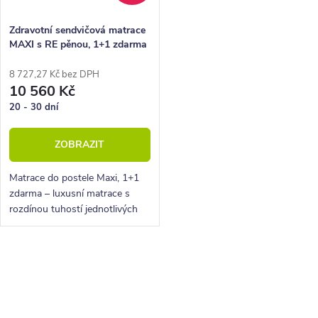
Zdravotní sendvičová matrace
MAXI s RE pěnou, 1+1 zdarma
8 727,27 Kč bez DPH
10 560 Kč
20 - 30 dní
ZOBRAZIT
Matrace do postele Maxi, 1+1
zdarma – luxusní matrace s
rozdínou tuhostí jednotlivých
ložných ploch. Jádro je
vyztuženo kvalitní RE pěnou.
O
v
l