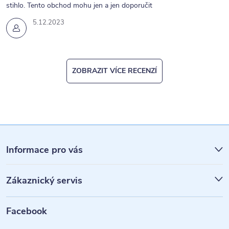
s
stihlo. Tento obchod mohu jen a jen doporučit
u
5.12.2023
ZOBRAZIT VÍCE RECENZÍ
Z
á
Informace pro vás
p
Zákaznický servis
a
t
Facebook
í