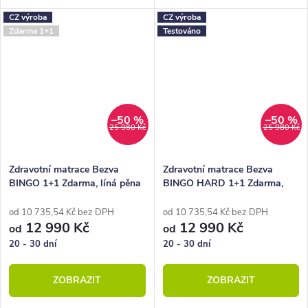
rozdílnými požadavky na tuhost
pružinami a odolným pratelným
CZ výroba
CZ výroba
ležení.
potahem.
Zdarma 1+1
Testováno
–50 %
–50 %
25 980 Kč
25 980 Kč
Zdravotní matrace Bezva
Zdravotní matrace Bezva
BINGO 1+1 Zdarma, líná pěna
BINGO HARD 1+1 Zdarma,
líná pěna
od 10 735,54 Kč bez DPH
od 10 735,54 Kč bez DPH
12 990 Kč
12 990 Kč
od
od
20 - 30 dní
20 - 30 dní
ZOBRAZIT
ZOBRAZIT