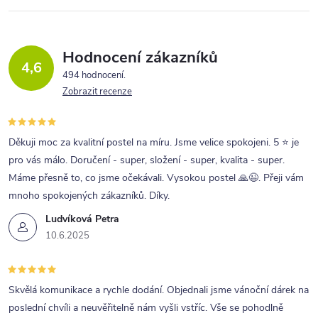
á
d
a
Hodnocení zákazníků
4,6
c
494 hodnocení
Zobrazit recenze
í
p
r
Děkuji moc za kvalitní postel na míru. Jsme velice spokojeni. 5 ⭐ je
pro vás málo. Doručení - super, složení - super, kvalita - super.
v
Máme přesně to, co jsme očekávali. Vysokou postel 🙏😉. Přeji vám
k
mnoho spokojených zákazníků. Díky.
y
Ludvíková Petra
v
10.6.2025
ý
p
Skvělá komunikace a rychle dodání. Objednali jsme vánoční dárek na
i
poslední chvíli a neuvěřitelně nám vyšli vstříc. Vše se pohodlně