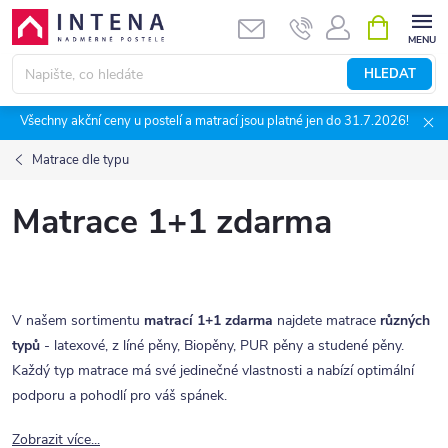
Přejít
NÁKUPNÍ
KOŠÍK
na
obsah
HLEDAT
Všechny akční ceny u postelí a matrací jsou platné jen do 31.7.2026!
Matrace dle typu
Matrace 1+1 zdarma
V našem sortimentu
matrací 1+1 zdarma
najdete matrace
různých
typů
- latexové, z líné pěny, Biopěny, PUR pěny a studené pěny.
Každý typ matrace má své jedinečné vlastnosti a nabízí optimální
podporu a pohodlí pro váš spánek.
Zobrazit více...