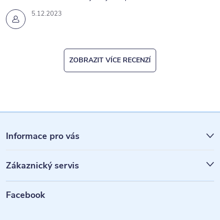
5.12.2023
ZOBRAZIT VÍCE RECENZÍ
Z
á
Informace pro vás
p
Zákaznický servis
a
t
Facebook
í