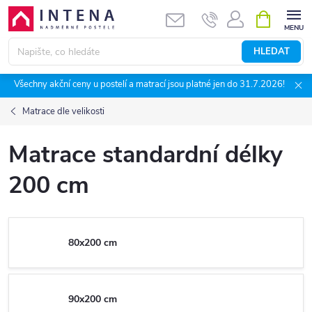
Přejít
NÁKUPNÍ
KOŠÍK
na
obsah
HLEDAT
Všechny akční ceny u postelí a matrací jsou platné jen do 31.7.2026!
Matrace dle velikosti
Matrace standardní délky
200 cm
80x200 cm
90x200 cm