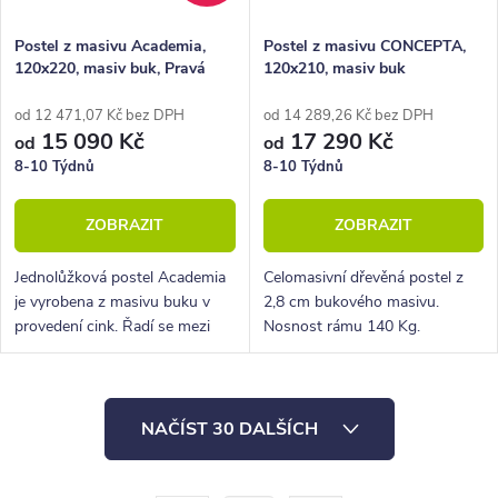
Postel z masivu Academia,
Postel z masivu CONCEPTA,
120x220, masiv buk, Pravá
120x210, masiv buk
od 12 471,07 Kč bez DPH
od 14 289,26 Kč bez DPH
15 090 Kč
17 290 Kč
od
od
8-10 Týdnů
8-10 Týdnů
ZOBRAZIT
ZOBRAZIT
Jednolůžková postel Academia
Celomasivní dřevěná postel z
je vyrobena z masivu buku v
2,8 cm bukového masivu.
provedení cink. Řadí se mezi
Nosnost rámu 140 Kg.
kvalitní české výrobky
Povrchová úprava voskem
nábytkové řady HappyBed. U
nebo lakem.
postele Academia oceníte
O
zejména rohové...
NAČÍST 30 DALŠÍCH
v
l