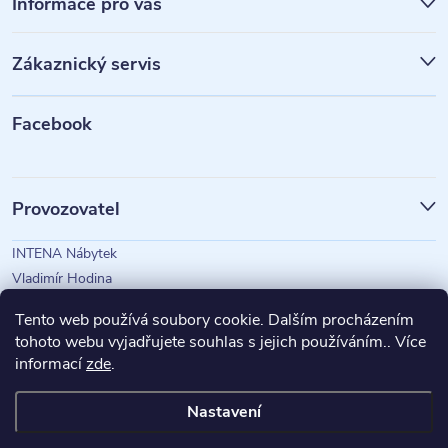
á
Informace pro vás
p
Zákaznický servis
a
t
Facebook
í
Provozovatel
INTENA Nábytek
Vladimír Hodina
IČO: 73350583
Tento web používá soubory cookie. Dalším procházením
tohoto webu vyjadřujete souhlas s jejich používáním.. Více
informací
zde
.
Magazín Intena
Nastavení