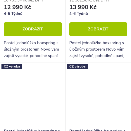
10 735,54 Kč bez DPH
11 561,98 Kč bez DPH
12 990 Kč
13 990 Kč
4-6 Týdnů
4-6 Týdnů
ZOBRAZIT
ZOBRAZIT
Postel jednolůžko boxspring s
Postel jednolůžko boxspring s
úložným prostorem Novo vám
úložným prostorem Novo vám
zajistí vysoké, pohodlné spaní,
zajistí vysoké, pohodlné spaní,
úložný prostor i krásný
úložný prostor i krásný
CZ výroba
CZ výroba
designový prvek do vaší
designový prvek do vaší
ložnice.
ložnice.