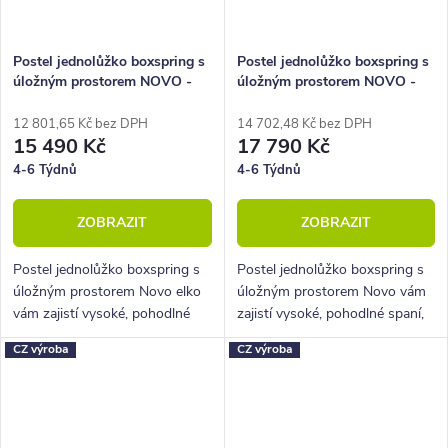
Postel jednolůžko boxspring s
Postel jednolůžko boxspring s
úložným prostorem NOVO -
úložným prostorem NOVO -
Elko, 90x220cm
Hlavové čelo 120x210 cm
12 801,65 Kč bez DPH
14 702,48 Kč bez DPH
15 490 Kč
17 790 Kč
4-6 Týdnů
4-6 Týdnů
ZOBRAZIT
ZOBRAZIT
Postel jednolůžko boxspring s
Postel jednolůžko boxspring s
úložným prostorem Novo elko
úložným prostorem Novo vám
vám zajistí vysoké, pohodlné
zajistí vysoké, pohodlné spaní,
spaní, úložný prostor i krásný
úložný prostor i krásný
CZ výroba
CZ výroba
designový prvek do vaší
designový prvek do vaší
ložnice.
ložnice.