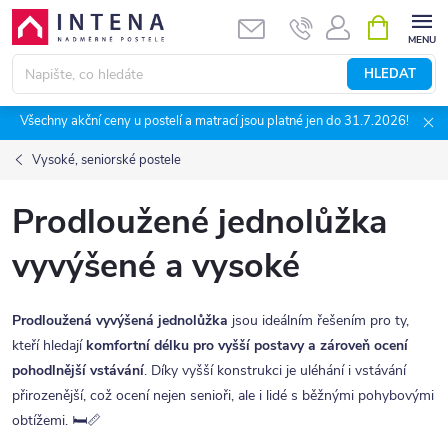
Přejít
NÁKUPNÍ
KOŠÍK
na
obsah
HLEDAT
Všechny akční ceny u postelí a matrací jsou platné jen do 31.7.2026!
Vysoké, seniorské postele
Prodloužené jednolůžka
vyvýšené a vysoké
Prodloužená vyvýšená jednolůžka
jsou ideálním řešením pro ty,
kteří hledají
komfortní délku pro vyšší postavy a zároveň ocení
pohodlnější vstávání
. Díky vyšší konstrukci je uléhání i vstávání
přirozenější, což ocení nejen senioři, ale i lidé s běžnými pohybovými
obtížemi. 🛏️📏