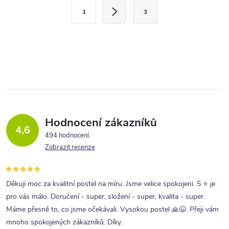
S
á
1
3
t
d
r
a
á
c
n
í
k
p
o
r
v
v
á
Hodnocení zákazníků
4,6
n
k
494 hodnocení
í
Zobrazit recenze
y
v
ý
Děkuji moc za kvalitní postel na míru. Jsme velice spokojeni. 5 ⭐ je
p
pro vás málo. Doručení - super, složení - super, kvalita - super.
Máme přesně to, co jsme očekávali. Vysokou postel 🙏😉. Přeji vám
i
mnoho spokojených zákazníků. Díky.