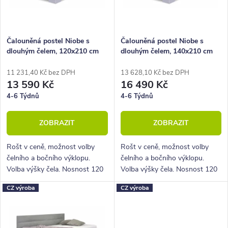
p
s
r
p
o
r
Čalouněná postel Niobe s
Čalouněná postel Niobe s
dlouhým čelem, 120x210 cm
dlouhým čelem, 140x210 cm
d
o
u
d
11 231,40 Kč bez DPH
13 628,10 Kč bez DPH
13 590 Kč
16 490 Kč
k
u
4-6 Týdnů
4-6 Týdnů
t
k
ZOBRAZIT
ZOBRAZIT
ů
t
ů
Rošt v ceně, možnost volby
Rošt v ceně, možnost volby
čelního a bočního výklopu.
čelního a bočního výklopu.
Volba výšky čela. Nosnost 120
Volba výšky čela. Nosnost 120
Kg.
Kg.
CZ výroba
CZ výroba