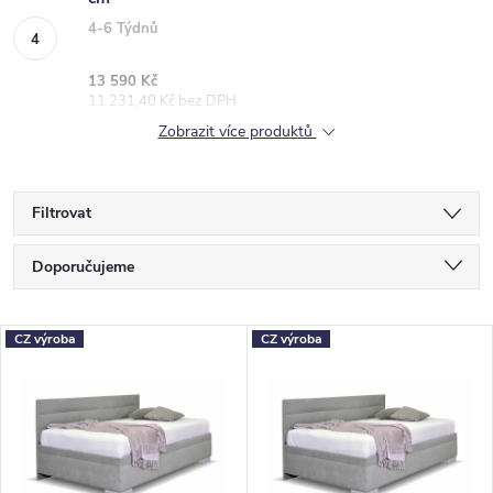
4-6 Týdnů
13 590 Kč
11 231,40 Kč bez DPH
Zobrazit více produktů
Filtrovat
Ř
Doporučujeme
a
Nejlevnější
z
V
CZ výroba
CZ výroba
Nejdražší
e
ý
Nejprodávanější
n
p
Abecedně
í
i