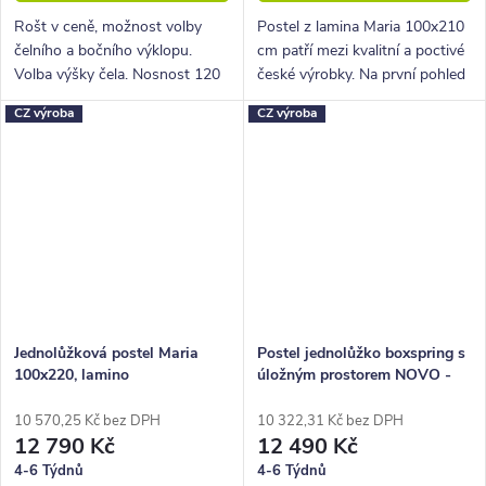
Rošt v ceně, možnost volby
Postel z lamina Maria 100x210
čelního a bočního výklopu.
cm patří mezi kvalitní a poctivé
Volba výšky čela. Nosnost 120
české výrobky. Na první pohled
Kg.
zaujme lehkým a elegantním
CZ výroba
CZ výroba
designem.
Jednolůžková postel Maria
Postel jednolůžko boxspring s
100x220, lamino
úložným prostorem NOVO -
Bez čel, 90x210cm
10 570,25 Kč bez DPH
10 322,31 Kč bez DPH
12 790 Kč
12 490 Kč
4-6 Týdnů
4-6 Týdnů