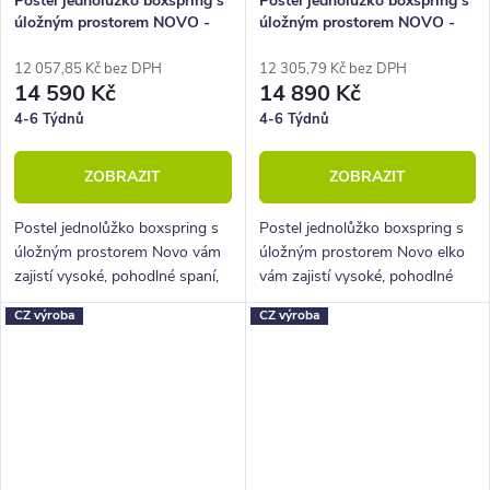
Postel jednolůžko boxspring s
Postel jednolůžko boxspring s
úložným prostorem NOVO -
úložným prostorem NOVO -
Dlouhé čelo, 90x220cm
Elko, 90x210cm
12 057,85 Kč bez DPH
12 305,79 Kč bez DPH
14 590 Kč
14 890 Kč
4-6 Týdnů
4-6 Týdnů
ZOBRAZIT
ZOBRAZIT
Postel jednolůžko boxspring s
Postel jednolůžko boxspring s
úložným prostorem Novo vám
úložným prostorem Novo elko
zajistí vysoké, pohodlné spaní,
vám zajistí vysoké, pohodlné
úložný prostor i krásný
spaní, úložný prostor i krásný
CZ výroba
CZ výroba
designový prvek do vaší
designový prvek do vaší
ložnice.
ložnice.