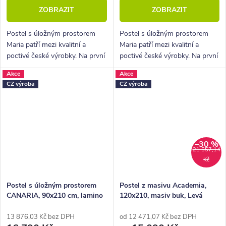
ZOBRAZIT
ZOBRAZIT
Postel s úložným prostorem
Postel s úložným prostorem
Maria patří mezi kvalitní a
Maria patří mezi kvalitní a
poctivé české výrobky. Na první
poctivé české výrobky. Na první
pohled zaujme lehkým a
pohled zaujme lehkým a
Akce
Akce
elegantním designem. V ceně
elegantním designem. V ceně
CZ výroba
CZ výroba
postele je kvalitní vyklápěcí rošt.
postele je kvalitní vyklápěcí rošt.
–30 %
21 557,14
Kč
Postel s úložným prostorem
Postel z masivu Academia,
CANARIA, 90x210 cm, lamino
120x210, masiv buk, Levá
13 876,03 Kč bez DPH
od 12 471,07 Kč bez DPH