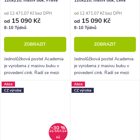
120x210, masiv buk, Pravá
120x220, masiv buk, Levá
od 12 471,07 Kč bez DPH
od 12 471,07 Kč bez DPH
15 090 Kč
15 090 Kč
od
od
8-10 Týdnů
8-10 Týdnů
ZOBRAZIT
ZOBRAZIT
Jednolůžková postel Academia
Jednolůžková postel Academia
je vyrobena z masivu buku v
je vyrobena z masivu buku v
provedení cink. Řadí se mezi
provedení cink. Řadí se mezi
kvalitní české výrobky
kvalitní české výrobky
Akce
Akce
nábytkové řady HappyBed. U
nábytkové řady HappyBed. U
CZ výroba
CZ výroba
postele Academia oceníte
postele Academia oceníte
zejména rohové...
zejména rohové...
–30 %
21 557,14
Kč