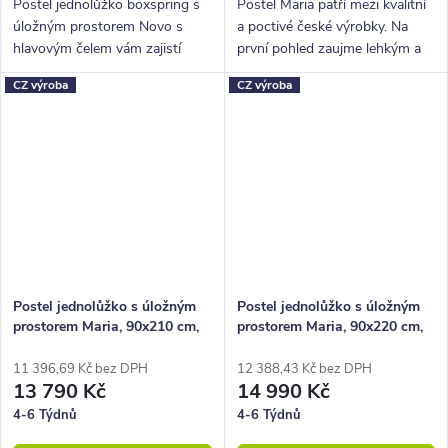
Postel jednolůžko boxspring s
Postel Maria patří mezi kvalitní
úložným prostorem Novo s
a poctivé české výrobky. Na
hlavovým čelem vám zajistí
první pohled zaujme lehkým a
vysoké, pohodlné spaní, úložný
elegantním designem.
CZ výroba
CZ výroba
prostor i krásný designový
prvek do vaší ložnice.
Postel jednolůžko s úložným
Postel jednolůžko s úložným
prostorem Maria, 90x210 cm,
prostorem Maria, 90x220 cm,
lamino
lamino
11 396,69 Kč bez DPH
12 388,43 Kč bez DPH
13 790 Kč
14 990 Kč
4-6 Týdnů
4-6 Týdnů