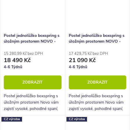
Postel jednolůžko boxspring s
Postel jednolůžko boxspring s
úložným prostorem NOVO -
úložným prostorem NOVO -
Hlavové čelo 120x220 cm
Hlavové čelo 140x210 cm
15 280,99 Kč bez DPH
17 429,75 Kč bez DPH
18 490 Kč
21 090 Kč
4-6 Týdnů
4-6 Týdnů
ZOBRAZIT
ZOBRAZIT
Postel jednolůžko boxspring s
Postel jednolůžko boxspring s
úložným prostorem Novo vám
úložným prostorem Novo vám
zajistí vysoké, pohodlné spaní,
zajistí vysoké, pohodlné spaní,
úložný prostor i krásný
úložný prostor i krásný
CZ výroba
CZ výroba
designový prvek do vaší
designový prvek do vaší
ložnice.
ložnice.