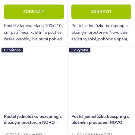
ZOBRAZIT
ZOBRAZIT
Postel z lamina Maria 100x210
Postel jednolůžko boxspring s
cm patří mezi kvalitní a poctivé
úložným prostorem Novo vám
české výrobky. Na první pohled
zajistí vysoké, pohodlné spaní,
zaujme lehkým a elegantním
úložný prostor i krásný
CZ výroba
CZ výroba
designem.
designový prvek do vaší
ložnice.
Postel jednolůžko boxspring s
Postel jednolůžko boxspring s
úložným prostorem NOVO -
úložným prostorem NOVO -
Bez čel, 90x220cm
Dlouhé čelo, 90x210cm