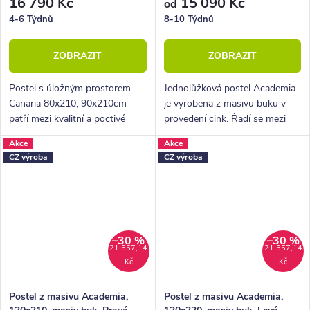
16 790 Kč
15 090 Kč
od
4-6 Týdnů
8-10 Týdnů
ZOBRAZIT
ZOBRAZIT
Postel s úložným prostorem
Jednolůžková postel Academia
Canaria 80x210, 90x210cm
je vyrobena z masivu buku v
patří mezi kvalitní a poctivé
provedení cink. Řadí se mezi
české výrobky. Vyznačuje se
kvalitní české výrobky
Akce
Akce
lehkým elegantním designem a
nábytkové řady HappyBed. U
CZ výroba
CZ výroba
zešikmeným provedením
postele Academia oceníte
nohou.
zejména rohové...
–30 %
–30 %
21 557,14
21 557,14
Kč
Kč
Postel z masivu Academia,
Postel z masivu Academia,