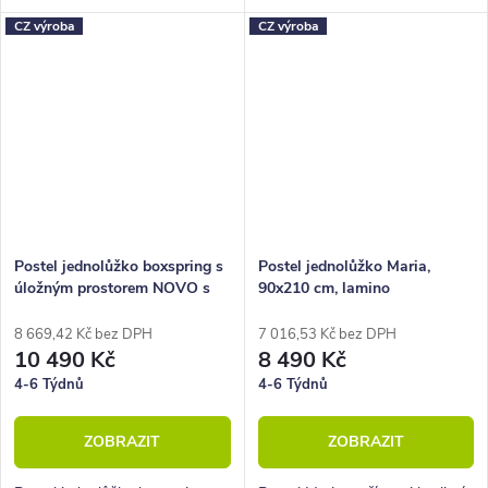
úložný prostor i krásný
vysoké, pohodlné spaní, úložný
CZ výroba
CZ výroba
designový prvek do vaší
prostor i krásný designový
ložnice.
prvek do vaší ložnice.
Postel jednolůžko boxspring s
Postel jednolůžko Maria,
úložným prostorem NOVO s
90x210 cm, lamino
Hlavovým čelem, 90x220cm
8 669,42 Kč bez DPH
7 016,53 Kč bez DPH
10 490 Kč
8 490 Kč
4-6 Týdnů
4-6 Týdnů
ZOBRAZIT
ZOBRAZIT