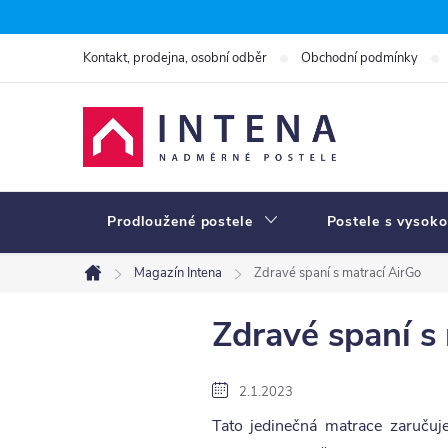
Přejít
na
Kontakt, prodejna, osobní odběr
Obchodní podmínky
obsah
Prodloužené postele
Postele s vysoko
Magazín Intena
Zdravé spaní s matrací AirGo
Domů
Zdravé spaní s
2.1.2023
Tato jedinečná matrace zaručuje