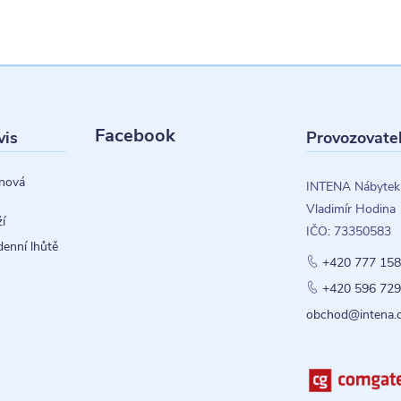
Facebook
vis
Provozovate
nová
INTENA Nábytek
Vladimír Hodina
í
IČO: 73350583
denní lhůtě
+420 777 158
+420 596 729
obchod@intena.