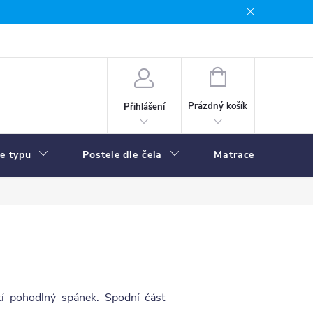
NÁKUPNÍ
KOŠÍK
Prázdný košík
Přihlášení
le typu
Postele dle čela
Matrace
R
stí pohodlný spánek. Spodní část