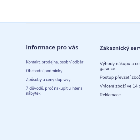
Z
á
Informace pro vás
Zákaznický ser
p
a
Kontakt, prodejna, osobní odběr
Výhody nákupu a ce
garance
t
Obchodní podmínky
Postup převzetí zbož
Způsoby a ceny dopravy
í
Vrácení zboží ve 14 
7 důvodů, proč nakupit u Intena
nábytek
Reklamace