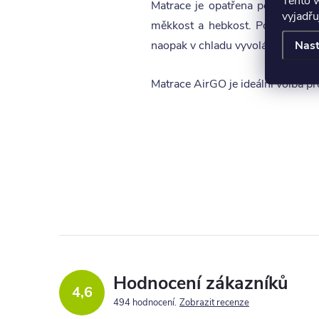
Tento 
Matrace je opatřena potahem Plus
vyjadřu
měkkost a hebkost. Potah má úža
Nast
naopak v chladu vyvolává příjemný
Matrace AirGO je ideální volba p
Hodnocení zákazníků
4,6
494 hodnocení
Zobrazit recenze