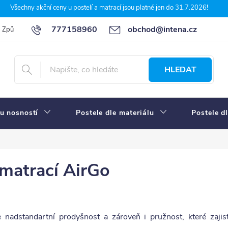
Všechny akční ceny u postelí a matrací jsou platné jen do 31.7.2026!
777158960
obchod@intena.cz
Způsoby a ceny dopravy
7 důvodů, proč nakupit u Intena nábytek
HLEDAT
u nosností
Postele dle materiálu
Postele d
 matrací AirGo
 nadstandartní prodyšnost a zároveň i pružnost, které zaji