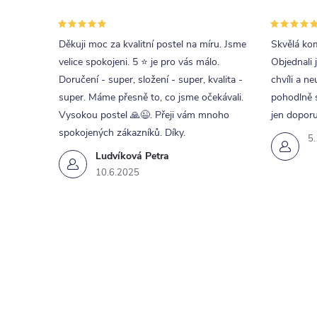
Děkuji moc za kvalitní postel na míru. Jsme
Skvělá kom
velice spokojeni. 5 ⭐ je pro vás málo.
Objednali 
Doručení - super, složení - super, kvalita -
chvíli a ne
super. Máme přesně to, co jsme očekávali.
pohodlně s
Vysokou postel 🙏😉. Přeji vám mnoho
jen doporu
spokojených zákazníků. Díky.
5
Ludvíková Petra
10.6.2025