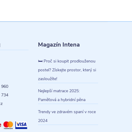
Magazín Intena
l
🛏️ Proč si koupit prodlouženou
postel? Získejte prostor, který si
zasloužíte!
 960
Nejlepší matrace 2025:
 734
Paměťová a hybridní pěna
cz
Trendy ve zdravém spaní v roce
2024