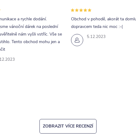
unikace a rychle dodání.
Obchod v pohodě, akorát ta doml
jsme vánoční dárek na poslední
dopravcem teda nic moc :-(
uvěřitelně nám vyšli vstříc. Vše se
5.12.2023
tihlo. Tento obchod mohu jen a
čit
.12.2023
ZOBRAZIT VÍCE RECENZÍ