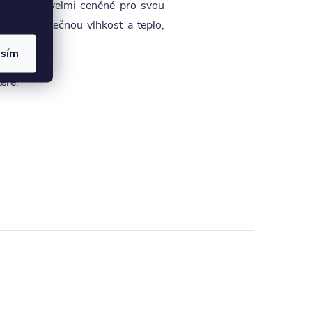
o vlákno je velmi ceněné pro svou
dět přebytečnou vlhkost a teplo,
asím
eře.