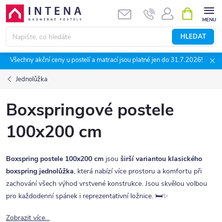
Přejít
NÁKUPNÍ
KOŠÍK
na
obsah
HLEDAT
Všechny akční ceny u postelí a matrací jsou platné jen do 31.7.2026!
Jednolůžka
Boxspringové postele
100x200 cm
Boxspring postele 100x200 cm
jsou
širší variantou klasického
boxspring jednolůžka
, která nabízí více prostoru a komfortu při
zachování všech výhod vrstvené konstrukce. Jsou skvělou volbou
pro každodenní spánek i reprezentativní ložnice. 🛏️✨
Zobrazit více...