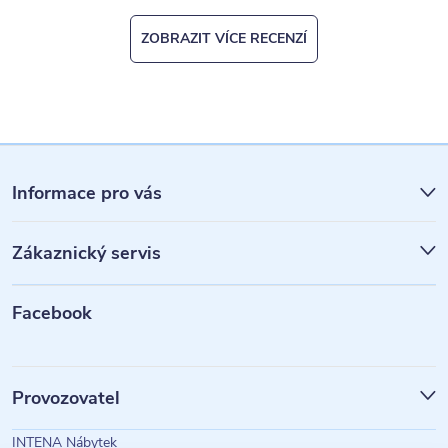
ZOBRAZIT VÍCE RECENZÍ
Z
á
Informace pro vás
p
Zákaznický servis
a
t
Facebook
í
Provozovatel
INTENA Nábytek