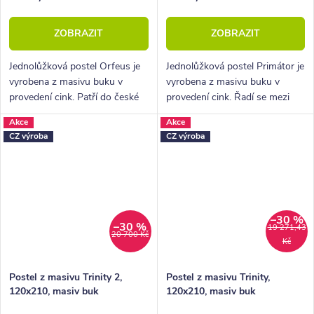
ZOBRAZIT
ZOBRAZIT
Jednolůžková postel Orfeus je
Jednolůžková postel Primátor je
vyrobena z masivu buku v
vyrobena z masivu buku v
provedení cink. Patří do české
provedení cink. Řadí se mezi
výroby nábytkové řady
kvalitní české výrobky
Akce
Akce
HappyBed. U postele Orfeus je
nábytkové řady HappyBed. U
CZ výroba
CZ výroba
hlavní výhodou variabilita
postele Primátor oceníte
provedení,...
zejména velkou...
–30 %
–30 %
19 271,43
20 700 Kč
Kč
Postel z masivu Trinity 2,
Postel z masivu Trinity,
120x210, masiv buk
120x210, masiv buk