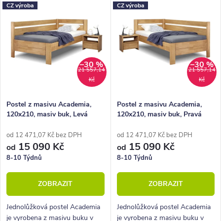
Nejdražší
CZ výroba
CZ výroba
e
ý
Nejprodávanější
n
p
Abecedně
í
i
p
–30 %
–30 %
s
21 557,14
21 557,14
Kč
Kč
r
p
o
r
Postel z masivu Academia,
Postel z masivu Academia,
120x210, masiv buk, Levá
120x210, masiv buk, Pravá
d
o
u
d
od 12 471,07 Kč bez DPH
od 12 471,07 Kč bez DPH
15 090 Kč
15 090 Kč
od
od
k
u
8-10 Týdnů
8-10 Týdnů
t
k
ZOBRAZIT
ZOBRAZIT
ů
t
ů
Jednolůžková postel Academia
Jednolůžková postel Academia
je vyrobena z masivu buku v
je vyrobena z masivu buku v