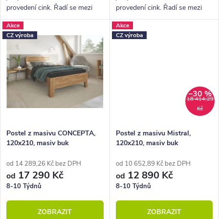
provedení cink. Řadí se mezi
provedení cink. Řadí se mezi
kvalitní české výrobky
kvalitní české výrobky
Akce
Akce
nábytkové řady HappyBed. U
nábytkové řady HappyBed. U
CZ výroba
CZ výroba
postele Academia oceníte
postele Academia oceníte
zejména rohové...
zejména rohové...
–30 %
18 414,29
Kč
Postel z masivu CONCEPTA,
Postel z masivu Mistral,
120x210, masiv buk
120x210, masiv buk
od 14 289,26 Kč bez DPH
od 10 652,89 Kč bez DPH
17 290 Kč
12 890 Kč
od
od
8-10 Týdnů
8-10 Týdnů
ZOBRAZIT
ZOBRAZIT