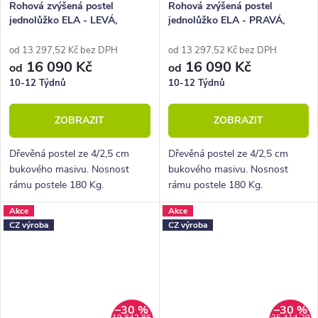
Rohová zvýšená postel
Rohová zvýšená postel
jednolůžko ELA - LEVÁ,
jednolůžko ELA - PRAVÁ,
120x210 cm, masiv buk
120x210 cm, masiv buk
od 13 297,52 Kč bez DPH
od 13 297,52 Kč bez DPH
16 090 Kč
16 090 Kč
od
od
10-12 Týdnů
10-12 Týdnů
ZOBRAZIT
ZOBRAZIT
Dřevěná postel ze 4/2,5 cm
Dřevěná postel ze 4/2,5 cm
bukového masivu. Nosnost
bukového masivu. Nosnost
rámu postele 180 Kg.
rámu postele 180 Kg.
Povrchová úprava lakem. Pevná
Povrchová úprava lakem. Pevná
Akce
Akce
dřevěná lišta pro rošty.
dřevěná lišta pro rošty.
CZ výroba
CZ výroba
–30 %
–30 %
19 842,86
25 414,29