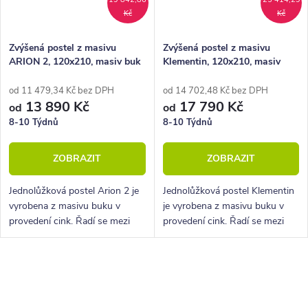
Kč
Kč
Zvýšená postel z masivu
Zvýšená postel z masivu
ARION 2, 120x210, masiv buk
Klementin, 120x210, masiv
buk
od 11 479,34 Kč bez DPH
od 14 702,48 Kč bez DPH
13 890 Kč
17 790 Kč
od
od
8-10 Týdnů
8-10 Týdnů
ZOBRAZIT
ZOBRAZIT
Jednolůžková postel Arion 2 je
Jednolůžková postel Klementin
vyrobena z masivu buku v
je vyrobena z masivu buku v
provedení cink. Řadí se mezi
provedení cink. Řadí se mezi
kvalitní české výrobky
kvalitní české výrobky
nábytkové řady HappyBed. U
nábytkové řady HappyBed. U
postele Arion 2 oceníte
postele Klementin oceníte
O
zejména velkou...
zejména velkou...
v