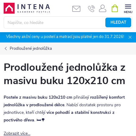
Přejít
NÁKUPNÍ
KOŠÍK
na
obsah
HLEDAT
Všechny akční ceny u postelí a matrací jsou platné jen do 31.7.2026!
Prodloužené jednolůžka
Prodloužené jednolůžka z
masivu buku 120x210 cm
Postele z masivu buku 120x210 cm
přinášejí
rozšířený komfort
jednolůžka v prodloužené délce
. Nabízí dostatek prostoru pro
jednotlivce, kteří chtějí
více pohodlí a stabilní konstrukci z
poctivého dřeva
. 🛏️🌳
Zobrazit více...