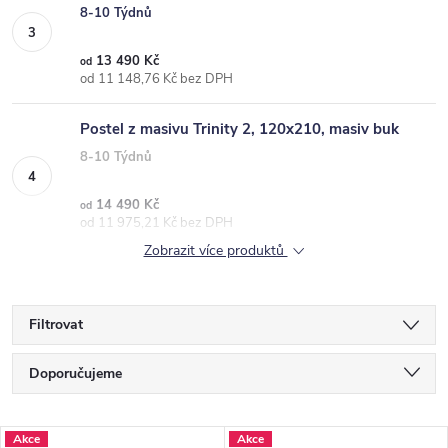
8-10 Týdnů
13 490 Kč
od
od 11 148,76 Kč bez DPH
Postel z masivu Trinity 2, 120x210, masiv buk
8-10 Týdnů
14 490 Kč
od
od 11 975,21 Kč bez DPH
Zobrazit více produktů
Filtrovat
Ř
Doporučujeme
a
Nejlevnější
z
V
Akce
Akce