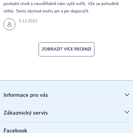
i
poslední chvíli a neuvěřitelně nám vyšli vstříc. Vše se pohodlně
s
stihlo. Tento obchod mohu jen a jen doporučit
u
5.12.2023
ZOBRAZIT VÍCE RECENZÍ
Z
á
Informace pro vás
p
Zákaznický servis
a
t
Facebook