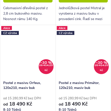
Celomasivní dřevěná postel z
Jednolůžková postel Mistral je
2,8 cm bukového masivu.
vyrobena z masivu buku v
Nosnost rámu 140 Kg.
provedení cink. Řadí se mezi
Povrchová úprava voskem
kvalitní české výrobky
Akce
Akce
nebo lakem.
nábytkové řady HappyBed. U
CZ výroba
CZ výroba
postele Mistral oceníte zejména
velkou...
–30 %
–30 %
26 414,29
26 414,29
Kč
Kč
Postel z masivu Orfeus,
Postel z masivu Primátor,
120x210, masiv buk
120x210, masiv buk
od 15 280,99 Kč bez DPH
od 15 280,99 Kč bez DPH
18 490 Kč
18 490 Kč
od
od
8-10 Týdnů
8-10 Týdnů