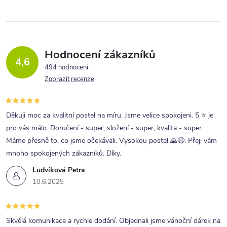
l
á
d
a
Hodnocení zákazníků
4,6
c
494 hodnocení
Zobrazit recenze
í
p
r
Děkuji moc za kvalitní postel na míru. Jsme velice spokojeni. 5 ⭐ je
pro vás málo. Doručení - super, složení - super, kvalita - super.
v
Máme přesně to, co jsme očekávali. Vysokou postel 🙏😉. Přeji vám
k
mnoho spokojených zákazníků. Díky.
y
Ludvíková Petra
v
10.6.2025
ý
p
Skvělá komunikace a rychle dodání. Objednali jsme vánoční dárek na