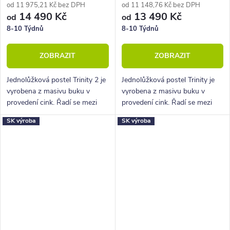
od 11 975,21 Kč bez DPH
od 11 148,76 Kč bez DPH
14 490 Kč
13 490 Kč
od
od
8-10 Týdnů
8-10 Týdnů
ZOBRAZIT
ZOBRAZIT
Jednolůžková postel Trinity 2 je
Jednolůžková postel Trinity je
vyrobena z masivu buku v
vyrobena z masivu buku v
provedení cink. Řadí se mezi
provedení cink. Řadí se mezi
kvalitní české výrobky
kvalitní české výrobky
SK výroba
SK výroba
nábytkové řady HappyBed. U
nábytkové řady HappyBed. U
postele Trinity oceníte zejména
postele Trinity oceníte zejména
velkou...
velkou...