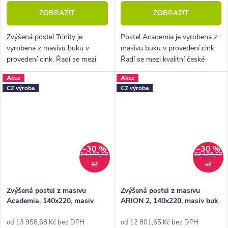
ZOBRAZIT
ZOBRAZIT
Zvýšená postel Trinity je
Postel Academia je vyrobena z
vyrobena z masivu buku v
masivu buku v provedení cink.
provedení cink. Řadí se mezi
Řadí se mezi kvalitní české
kvalitní české výrobky
výrobky nábytkové řady
Akce
Akce
nábytkové řady HappyBed. U
HappyBed. U postele Academia
CZ výroba
CZ výroba
postele Trinity oceníte zejména
oceníte zejména rohové
velkou...
provedení čel...
–30 %
–30 %
24 128,57
22 128,57
Kč
Kč
Zvýšená postel z masivu
Zvýšená postel z masivu
Academia, 140x220, masiv
ARION 2, 140x220, masiv buk
buk, Pravá
od 13 958,68 Kč bez DPH
od 12 801,65 Kč bez DPH