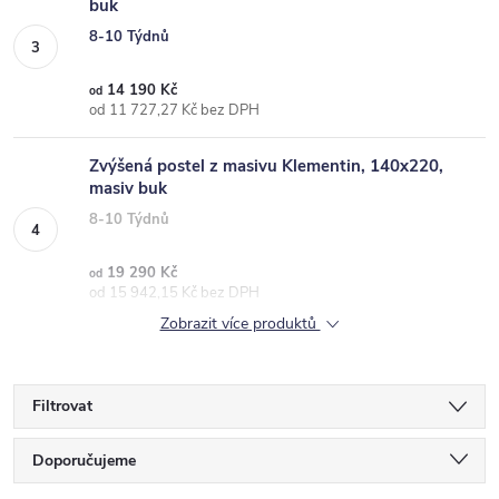
buk
8-10 Týdnů
14 190 Kč
od
od 11 727,27 Kč bez DPH
Zvýšená postel z masivu Klementin, 140x220,
masiv buk
8-10 Týdnů
19 290 Kč
od
od 15 942,15 Kč bez DPH
Zobrazit více produktů
Filtrovat
Ř
Doporučujeme
a