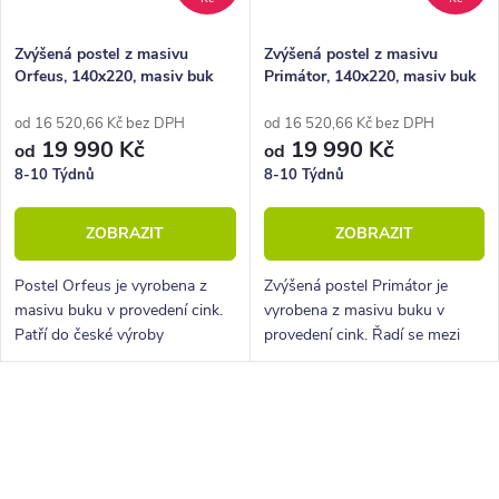
Zvýšená postel z masivu
Zvýšená postel z masivu
Orfeus, 140x220, masiv buk
Primátor, 140x220, masiv buk
od 16 520,66 Kč bez DPH
od 16 520,66 Kč bez DPH
19 990 Kč
19 990 Kč
od
od
8-10 Týdnů
8-10 Týdnů
ZOBRAZIT
ZOBRAZIT
Postel Orfeus je vyrobena z
Zvýšená postel Primátor je
masivu buku v provedení cink.
vyrobena z masivu buku v
Patří do české výroby
provedení cink. Řadí se mezi
nábytkové řady HappyBed. U
kvalitní české výrobky
postele Orfeus je hlavní
nábytkové řady HappyBed. U
výhodou variabilita provedení,
postele Primátor oceníte
O
díky nastavení...
zejména velkou...
v
l