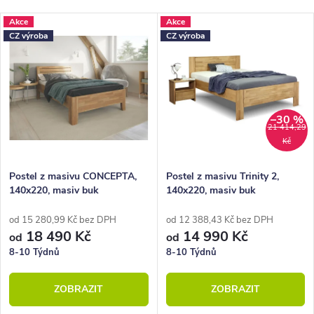
Nejlevnější
z
V
Akce
Akce
Nejdražší
CZ výroba
CZ výroba
e
ý
Nejprodávanější
n
p
Abecedně
í
i
p
–30 %
s
21 414,29
Kč
r
p
o
r
Postel z masivu CONCEPTA,
Postel z masivu Trinity 2,
140x220, masiv buk
140x220, masiv buk
d
o
u
d
od 15 280,99 Kč bez DPH
od 12 388,43 Kč bez DPH
18 490 Kč
14 990 Kč
od
od
k
u
8-10 Týdnů
8-10 Týdnů
t
k
ZOBRAZIT
ZOBRAZIT
ů
t