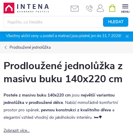
Přejít
NÁKUPNÍ
KOŠÍK
na
obsah
HLEDAT
Všechny akční ceny u postelí a matrací jsou platné jen do 31.7.2026!
Prodloužené jednolůžka
Prodloužené jednolůžka z
masivu buku 140x220 cm
Postele z masivu buku 140x220 cm
jsou
největší variantou
jednolůžka v prodloužené délce
. Nabízí mimořádně komfortní
prostor pro spánek,
pevnou konstrukci z kvalitního dřeva
a
elegantní vzhled vhodný do jakéhokoliv interiéru. 🛏️🌳
Zobrazit více...