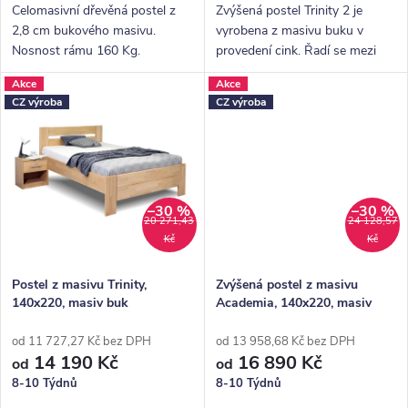
ů
Celomasivní dřevěná postel z
Zvýšená postel Trinity 2 je
2,8 cm bukového masivu.
vyrobena z masivu buku v
Nosnost rámu 160 Kg.
provedení cink. Řadí se mezi
Povrchová úprava voskem
kvalitní české výrobky
Akce
Akce
nebo lakem.
nábytkové řady HappyBed. U
CZ výroba
CZ výroba
postele Trinity 2 oceníte
zejména velkou...
–30 %
–30 %
20 271,43
24 128,57
Kč
Kč
Postel z masivu Trinity,
Zvýšená postel z masivu
140x220, masiv buk
Academia, 140x220, masiv
buk, Levá
od 11 727,27 Kč bez DPH
od 13 958,68 Kč bez DPH
14 190 Kč
16 890 Kč
od
od
8-10 Týdnů
8-10 Týdnů