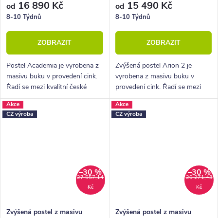
16 890 Kč
15 490 Kč
od
od
8-10 Týdnů
8-10 Týdnů
ZOBRAZIT
ZOBRAZIT
Postel Academia je vyrobena z
Zvýšená postel Arion 2 je
masivu buku v provedení cink.
vyrobena z masivu buku v
Řadí se mezi kvalitní české
provedení cink. Řadí se mezi
výrobky nábytkové řady
kvalitní české výrobky
Akce
Akce
HappyBed. U postele Academia
nábytkové řady HappyBed. U
CZ výroba
CZ výroba
oceníte zejména rohové
postele Arion 2 oceníte
provedení čel...
zejména velkou...
–30 %
–30 %
27 557,14
20 271,43
Kč
Kč
Zvýšená postel z masivu
Zvýšená postel z masivu