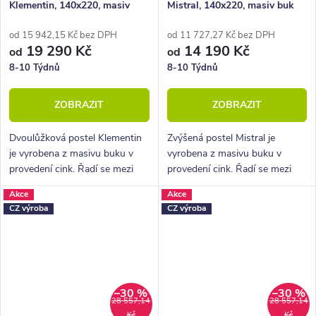
Klementin, 140x220, masiv
Mistral, 140x220, masiv buk
buk
od 15 942,15 Kč bez DPH
od 11 727,27 Kč bez DPH
19 290 Kč
14 190 Kč
od
od
8-10 Týdnů
8-10 Týdnů
ZOBRAZIT
ZOBRAZIT
Dvoulůžková postel Klementin
Zvýšená postel Mistral je
je vyrobena z masivu buku v
vyrobena z masivu buku v
provedení cink. Řadí se mezi
provedení cink. Řadí se mezi
kvalitní české výrobky
kvalitní české výrobky
Akce
Akce
nábytkové řady HappyBed. U
nábytkové řady HappyBed. U
CZ výroba
CZ výroba
postele Klementin oceníte
postele Mistral oceníte zejména
zejména velkou...
velkou...
–30 %
–30 %
28 557,14
28 557,14
Kč
Kč