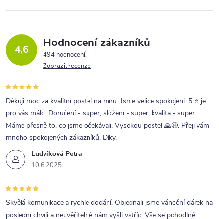
á
d
a
Hodnocení zákazníků
4,6
c
494 hodnocení
Zobrazit recenze
í
p
r
Děkuji moc za kvalitní postel na míru. Jsme velice spokojeni. 5 ⭐ je
pro vás málo. Doručení - super, složení - super, kvalita - super.
v
Máme přesně to, co jsme očekávali. Vysokou postel 🙏😉. Přeji vám
k
mnoho spokojených zákazníků. Díky.
y
Ludvíková Petra
v
10.6.2025
ý
p
Skvělá komunikace a rychle dodání. Objednali jsme vánoční dárek na
i
poslední chvíli a neuvěřitelně nám vyšli vstříc. Vše se pohodlně