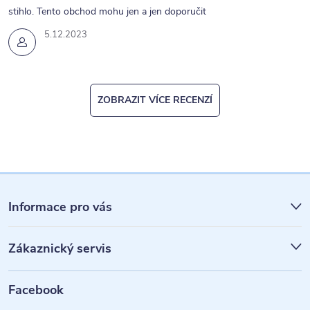
s
stihlo. Tento obchod mohu jen a jen doporučit
u
5.12.2023
ZOBRAZIT VÍCE RECENZÍ
Z
á
Informace pro vás
p
Zákaznický servis
a
t
Facebook