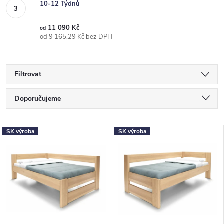
10-12 Týdnů
11 090 Kč
od
od 9 165,29 Kč bez DPH
Filtrovat
Ř
Doporučujeme
a
Nejlevnější
z
V
SK výroba
SK výroba
Nejdražší
e
ý
Nejprodávanější
n
p
Abecedně
í
i
p
s
r
p