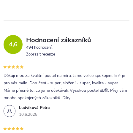
v
l
á
d
a
Hodnocení zákazníků
4,6
c
494 hodnocení
Zobrazit recenze
í
p
r
Děkuji moc za kvalitní postel na míru. Jsme velice spokojeni. 5 ⭐ je
pro vás málo. Doručení - super, složení - super, kvalita - super.
v
Máme přesně to, co jsme očekávali. Vysokou postel 🙏😉. Přeji vám
k
mnoho spokojených zákazníků. Díky.
y
Ludvíková Petra
v
10.6.2025
ý
p