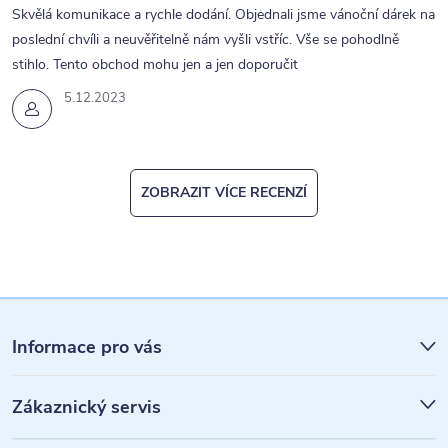
Skvělá komunikace a rychle dodání. Objednali jsme vánoční dárek na
i
poslední chvíli a neuvěřitelně nám vyšli vstříc. Vše se pohodlně
s
stihlo. Tento obchod mohu jen a jen doporučit
u
5.12.2023
ZOBRAZIT VÍCE RECENZÍ
Z
á
Informace pro vás
p
Zákaznický servis
a