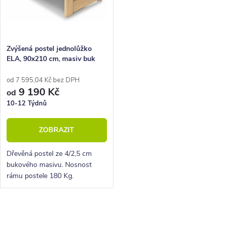
Zvýšená postel jednolůžko
ELA, 90x210 cm, masiv buk
od 7 595,04 Kč bez DPH
9 190 Kč
od
10-12 Týdnů
ZOBRAZIT
Dřevěná postel ze 4/2,5 cm
bukového masivu. Nosnost
rámu postele 180 Kg.
Povrchová úprava lakem. Pevná
dřevěná lišta pro rošty.
O