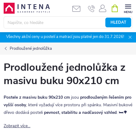
Přejít
NÁKUPNÍ
KOŠÍK
na
obsah
HLEDAT
Všechny akční ceny u postelí a matrací jsou platné jen do 31.7.2026!
Prodloužené jednolůžka
Prodloužené jednolůžka z
masivu buku 90x210 cm
Postele z masivu buku 90x210 cm
jsou
prodlouženým řešením pro
vyšší osoby
, které vyžadují více prostoru při spánku. Masivní bukové
dřevo dodává posteli
pevnost, stabilitu a nadčasový vzhled
. 🛏️🌳
Zobrazit více...