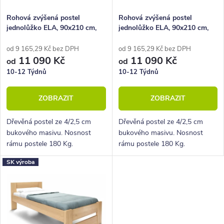
o
r
Rohová zvýšená postel
Rohová zvýšená postel
jednolůžko ELA, 90x210 cm,
jednolůžko ELA, 90x210 cm,
d
o
LEVÁ masiv buk
PRAVÁ masiv buk
u
d
od 9 165,29 Kč bez DPH
od 9 165,29 Kč bez DPH
11 090 Kč
11 090 Kč
od
od
k
u
10-12 Týdnů
10-12 Týdnů
t
k
ZOBRAZIT
ZOBRAZIT
ů
t
ů
Dřevěná postel ze 4/2,5 cm
Dřevěná postel ze 4/2,5 cm
bukového masivu. Nosnost
bukového masivu. Nosnost
rámu postele 180 Kg.
rámu postele 180 Kg.
Povrchová úprava lakem. Pevná
Povrchová úprava lakem. Pevná
SK výroba
dřevěná lišta pro rošty.
dřevěná lišta pro rošty.