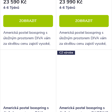
23 590 Kč
23 990 Kč
4-6 Týdnů
4-6 Týdnů
ZOBRAZIT
ZOBRAZIT
Americká postel boxspring s
Americká postel boxspring s
úložným prostorem DIVA vám
úložným prostorem DIVA vám
za skvělou cenu zajistí vysoké,
za skvělou cenu zajistí vysoké,
pohodlné spaní a velký úložný
pohodlné spaní a velký úložný
CZ výroba
prostor.
prostor.
Americká postel boxspring s
Americká postel boxspring s