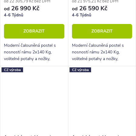
od 22 305,79 Kč bez DPH
od 21 975,21 Kč bez DPH
26 990 Kč
26 590 Kč
od
od
4-6 Týdnů
4-6 Týdnů
ZOBRAZIT
ZOBRAZIT
Moderní čalouněná postel s
Moderní čalouněná postel s
nosností rámu 2x140 Kg,
nosností rámu 2x140 Kg,
volitelné potahy a nožky,
volitelné potahy a nožky,
hluboký úložný prostor.
hluboký úložný prostor.
CZ výroba
CZ výroba