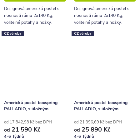
Designová americká postel s
Designová americká postel s
nosností rámu 2x140 Kg,
nosností rámu 2x140 Kg,
volitelné potahy a nožky,
volitelné potahy a nožky,
hluboký úložný prostor.
hluboký úložný prostor.
CZ výroba
CZ výroba
Americká postel boxspring
Americká postel boxspring
PALLADIO, s úložným
PALLADIO, s úložným
prostorem
prostorem 160x210
od 17 842,98 Kč bez DPH
od 21 396,69 Kč bez DPH
21 590 Kč
25 890 Kč
od
od
4-6 Týdnů
4-6 Týdnů