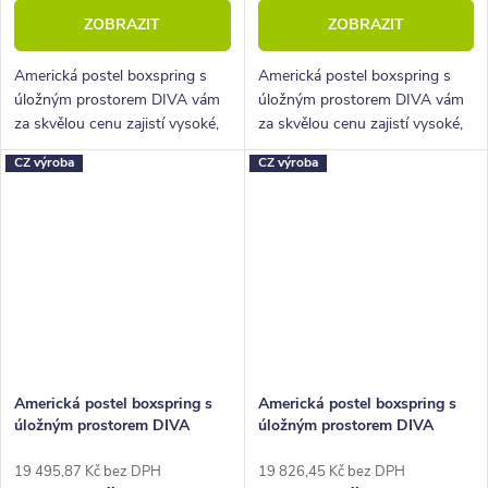
ZOBRAZIT
ZOBRAZIT
Americká postel boxspring s
Americká postel boxspring s
úložným prostorem DIVA vám
úložným prostorem DIVA vám
za skvělou cenu zajistí vysoké,
za skvělou cenu zajistí vysoké,
pohodlné spaní a velký úložný
pohodlné spaní a velký úložný
CZ výroba
CZ výroba
prostor.
prostor.
Americká postel boxspring s
Americká postel boxspring s
úložným prostorem DIVA
úložným prostorem DIVA
160x220
180x210
19 495,87 Kč bez DPH
19 826,45 Kč bez DPH