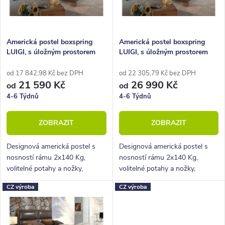
p
s
r
p
o
r
Americká postel boxspring
Americká postel boxspring
LUIGI, s úložným prostorem
LUIGI, s úložným prostorem
d
o
160x220
u
d
od 17 842,98 Kč bez DPH
od 22 305,79 Kč bez DPH
21 590 Kč
26 990 Kč
od
od
k
u
4-6 Týdnů
4-6 Týdnů
t
k
ZOBRAZIT
ZOBRAZIT
ů
t
ů
Designová americká postel s
Designová americká postel s
nosností rámu 2x140 Kg,
nosností rámu 2x140 Kg,
volitelné potahy a nožky,
volitelné potahy a nožky,
hluboký úložný prostor.
hluboký úložný prostor.
CZ výroba
CZ výroba