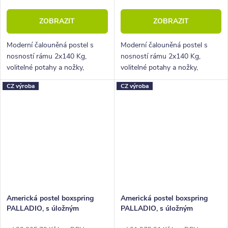
ZOBRAZIT
ZOBRAZIT
Moderní čalouněná postel s
Moderní čalouněná postel s
nosností rámu 2x140 Kg,
nosností rámu 2x140 Kg,
volitelné potahy a nožky,
volitelné potahy a nožky,
hluboký úložný prostor.
hluboký úložný prostor.
CZ výroba
CZ výroba
Americká postel boxspring
Americká postel boxspring
PALLADIO, s úložným
PALLADIO, s úložným
prostorem 160x220
prostorem 180x210