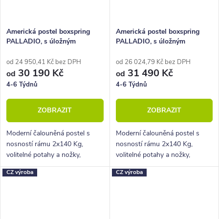
Americká postel boxspring
Americká postel boxspring
PALLADIO, s úložným
PALLADIO, s úložným
prostorem 200x210
prostorem 200x220
od 24 950,41 Kč bez DPH
od 26 024,79 Kč bez DPH
30 190 Kč
31 490 Kč
od
od
4-6 Týdnů
4-6 Týdnů
ZOBRAZIT
ZOBRAZIT
Moderní čalouněná postel s
Moderní čalouněná postel s
nosností rámu 2x140 Kg,
nosností rámu 2x140 Kg,
volitelné potahy a nožky,
volitelné potahy a nožky,
hluboký úložný prostor.
hluboký úložný prostor.
CZ výroba
CZ výroba