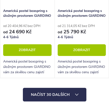
Americká postel boxspring s
Americká postel boxspring s
úložným prostorem GIARDINO
úložným prostorem GIARDINO
160x210
160x220
od 20 404,96 Kč bez DPH
od 21 314,05 Kč bez DPH
24 690 Kč
25 790 Kč
od
od
4-6 Týdnů
4-6 Týdnů
ZOBRAZIT
ZOBRAZIT
Americká postel boxspring s
Americká postel boxspring s
úložným prostorem GIARDINO
úložným prostorem GIARDINO
vám za skvělou cenu zajistí
vám za skvělou cenu zajistí
vysoké, pohodlné spaní a velký
vysoké, pohodlné spaní a velký
úložný prostor.
úložný prostor.
O
NAČÍST 30 DALŠÍCH
v
l