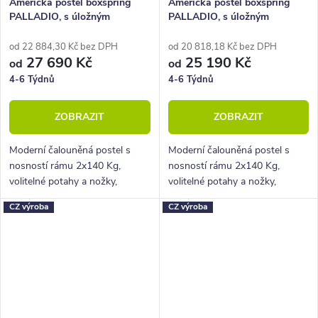
Americká postel boxspring
Americká postel boxspring
PALLADIO, s úložným
PALLADIO, s úložným
prostorem 180x220
prostorem 200x200
od 22 884,30 Kč bez DPH
od 20 818,18 Kč bez DPH
27 690 Kč
25 190 Kč
od
od
4-6 Týdnů
4-6 Týdnů
ZOBRAZIT
ZOBRAZIT
Moderní čalouněná postel s
Moderní čalouněná postel s
nosností rámu 2x140 Kg,
nosností rámu 2x140 Kg,
volitelné potahy a nožky,
volitelné potahy a nožky,
hluboký úložný prostor.
hluboký úložný prostor.
CZ výroba
CZ výroba