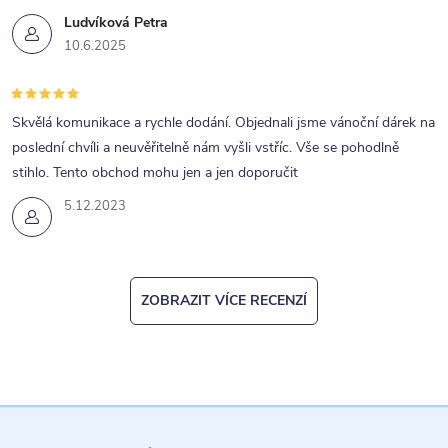
s
Ludvíková Petra
u
10.6.2025
Skvělá komunikace a rychle dodání. Objednali jsme vánoční dárek na
poslední chvíli a neuvěřitelně nám vyšli vstříc. Vše se pohodlně
stihlo. Tento obchod mohu jen a jen doporučit
5.12.2023
ZOBRAZIT VÍCE RECENZÍ
Z