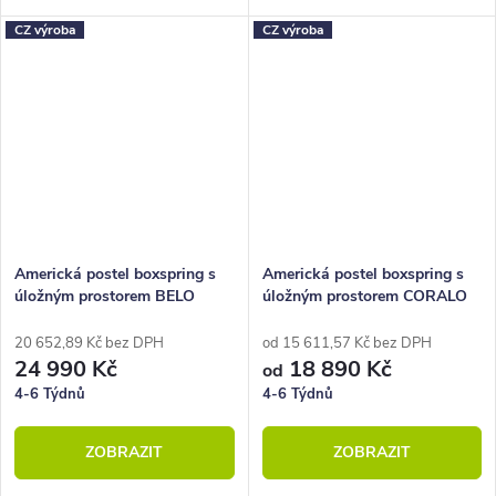
pohodlné spaní a velký úložný
pohodlné spaní a velký úložný
CZ výroba
CZ výroba
prostor.
prostor.
Americká postel boxspring s
Americká postel boxspring s
úložným prostorem BELO
úložným prostorem CORALO
180x220
20 652,89 Kč bez DPH
od 15 611,57 Kč bez DPH
24 990 Kč
18 890 Kč
od
4-6 Týdnů
4-6 Týdnů
ZOBRAZIT
ZOBRAZIT