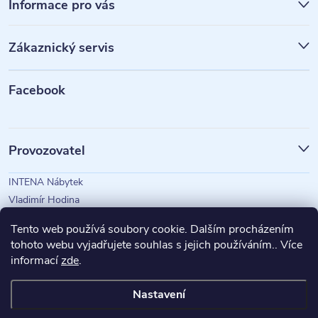
á
Informace pro vás
p
Zákaznický servis
a
t
Facebook
í
Provozovatel
INTENA Nábytek
Vladimír Hodina
IČO: 73350583
Tento web používá soubory cookie. Dalším procházením
tohoto webu vyjadřujete souhlas s jejich používáním.. Více
informací
zde
.
Magazín Intena
Nastavení