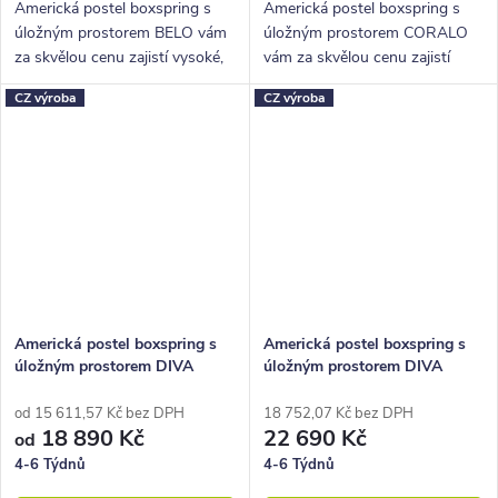
Americká postel boxspring s
Americká postel boxspring s
úložným prostorem BELO vám
úložným prostorem CORALO
za skvělou cenu zajistí vysoké,
vám za skvělou cenu zajistí
pohodlné spaní a velký úložný
vysoké, pohodlné spaní a velký
CZ výroba
CZ výroba
prostor.
úložný prostor.
Americká postel boxspring s
Americká postel boxspring s
úložným prostorem DIVA
úložným prostorem DIVA
160x210
od 15 611,57 Kč bez DPH
18 752,07 Kč bez DPH
18 890 Kč
22 690 Kč
od
4-6 Týdnů
4-6 Týdnů