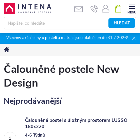
Přejít
NÁKUPNÍ
KOŠÍK
na
obsah
HLEDAT
Všechny akční ceny u postelí a matrací jsou platné jen do 31.7.2026!
Domů
Čalouněné postele New
Design
Nejprodávanější
Čalouněná postel s úložným prostorem LUSSO
180x220
4-6 Týdnů