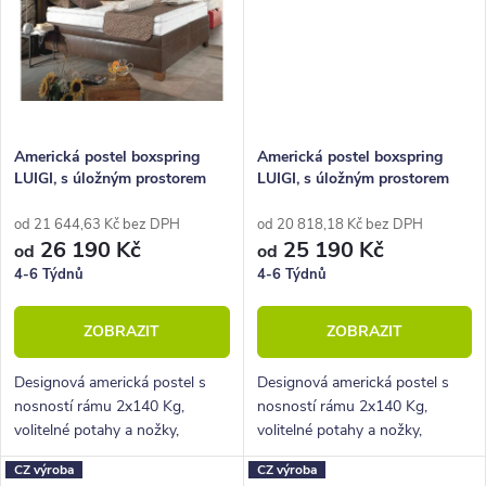
Americká postel boxspring
Americká postel boxspring
LUIGI, s úložným prostorem
LUIGI, s úložným prostorem
180x220
200x200
od 21 644,63 Kč bez DPH
od 20 818,18 Kč bez DPH
26 190 Kč
25 190 Kč
od
od
4-6 Týdnů
4-6 Týdnů
ZOBRAZIT
ZOBRAZIT
Designová americká postel s
Designová americká postel s
nosností rámu 2x140 Kg,
nosností rámu 2x140 Kg,
volitelné potahy a nožky,
volitelné potahy a nožky,
hluboký úložný prostor.
hluboký úložný prostor.
CZ výroba
CZ výroba