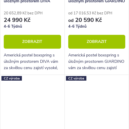
úložným prostorem DIVA
úložným prostorem GIARDINO
180x220
20 652,89 Kč bez DPH
od 17 016,53 Kč bez DPH
24 990 Kč
20 590 Kč
od
4-6 Týdnů
4-6 Týdnů
ZOBRAZIT
ZOBRAZIT
Americká postel boxspring s
Americká postel boxspring s
úložným prostorem DIVA vám
úložným prostorem GIARDINO
za skvělou cenu zajistí vysoké,
vám za skvělou cenu zajistí
pohodlné spaní a velký úložný
vysoké, pohodlné spaní a velký
CZ výroba
CZ výroba
prostor.
úložný prostor.