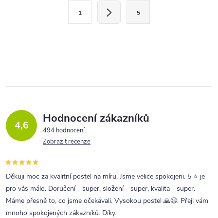
S
á
1
5
t
d
r
a
á
c
n
í
k
p
o
r
v
v
á
Hodnocení zákazníků
4,6
n
k
494 hodnocení
í
Zobrazit recenze
y
v
ý
Děkuji moc za kvalitní postel na míru. Jsme velice spokojeni. 5 ⭐ je
p
pro vás málo. Doručení - super, složení - super, kvalita - super.
Máme přesně to, co jsme očekávali. Vysokou postel 🙏😉. Přeji vám
i
mnoho spokojených zákazníků. Díky.