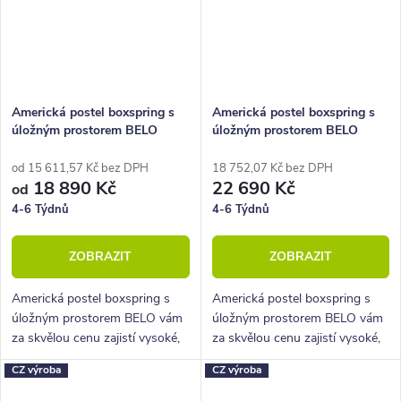
Americká postel boxspring s
Americká postel boxspring s
úložným prostorem BELO
úložným prostorem BELO
160x210
od 15 611,57 Kč bez DPH
18 752,07 Kč bez DPH
18 890 Kč
22 690 Kč
od
4-6 Týdnů
4-6 Týdnů
ZOBRAZIT
ZOBRAZIT
Americká postel boxspring s
Americká postel boxspring s
úložným prostorem BELO vám
úložným prostorem BELO vám
za skvělou cenu zajistí vysoké,
za skvělou cenu zajistí vysoké,
pohodlné spaní a velký úložný
pohodlné spaní a velký úložný
CZ výroba
CZ výroba
prostor.
prostor.