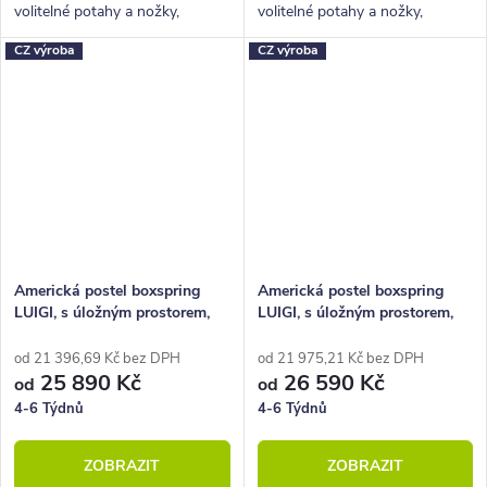
volitelné potahy a nožky,
volitelné potahy a nožky,
hluboký úložný prostor.
hluboký úložný prostor.
CZ výroba
CZ výroba
Americká postel boxspring
Americká postel boxspring
LUIGI, s úložným prostorem,
LUIGI, s úložným prostorem,
160x210 cm
180x210 cm
od 21 396,69 Kč bez DPH
od 21 975,21 Kč bez DPH
25 890 Kč
26 590 Kč
od
od
4-6 Týdnů
4-6 Týdnů
ZOBRAZIT
ZOBRAZIT