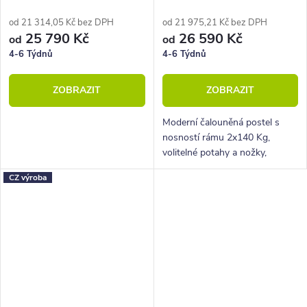
180x210
180x210
od 21 314,05 Kč bez DPH
od 21 975,21 Kč bez DPH
25 790 Kč
26 590 Kč
od
od
4-6 Týdnů
4-6 Týdnů
ZOBRAZIT
ZOBRAZIT
Moderní čalouněná postel s
nosností rámu 2x140 Kg,
volitelné potahy a nožky,
hluboký úložný prostor.
CZ výroba