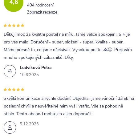
4,6
c
494 hodnocení
Zobrazit recenze
í
p
r
Děkuji moc za kvalitní postel na míru. Jsme velice spokojeni. 5 ⭐ je
pro vás málo. Doručení - super, složení - super, kvalita - super.
v
Máme přesně to, co jsme očekávali. Vysokou postel 🙏😉. Přeji vám
k
mnoho spokojených zákazníků. Díky.
y
Ludvíková Petra
v
10.6.2025
ý
p
Skvělá komunikace a rychle dodání. Objednali jsme vánoční dárek na
i
poslední chvíli a neuvěřitelně nám vyšli vstříc. Vše se pohodlně
s
stihlo. Tento obchod mohu jen a jen doporučit
u
5.12.2023