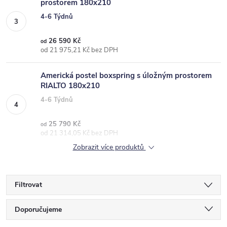
prostorem 180x210
4-6 Týdnů
26 590 Kč
od
od 21 975,21 Kč bez DPH
Americká postel boxspring s úložným prostorem
RIALTO 180x210
4-6 Týdnů
25 790 Kč
od
od 21 314,05 Kč bez DPH
Zobrazit více produktů
Filtrovat
Ř
Doporučujeme
a