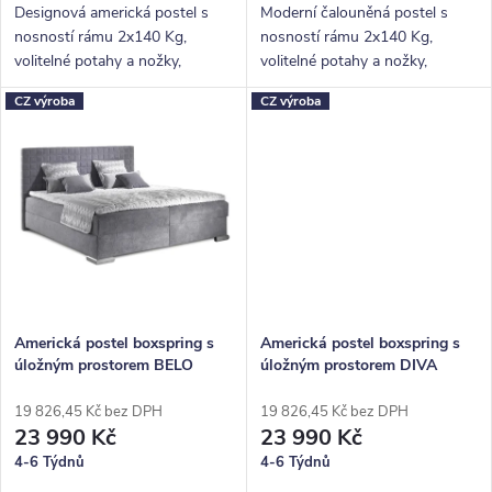
ů
Designová americká postel s
Moderní čalouněná postel s
nosností rámu 2x140 Kg,
nosností rámu 2x140 Kg,
volitelné potahy a nožky,
volitelné potahy a nožky,
hluboký úložný prostor.
hluboký úložný prostor.
CZ výroba
CZ výroba
Americká postel boxspring s
Americká postel boxspring s
úložným prostorem BELO
úložným prostorem DIVA
180x210
180x210
19 826,45 Kč bez DPH
19 826,45 Kč bez DPH
23 990 Kč
23 990 Kč
4-6 Týdnů
4-6 Týdnů