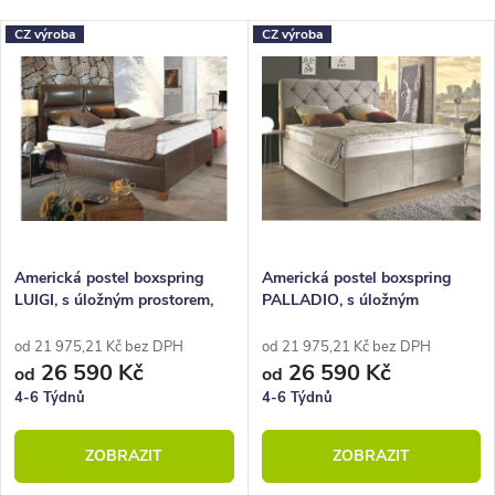
Nejlevnější
z
V
CZ výroba
CZ výroba
Nejdražší
e
ý
Nejprodávanější
n
p
Abecedně
í
i
p
s
r
p
o
r
Americká postel boxspring
Americká postel boxspring
LUIGI, s úložným prostorem,
PALLADIO, s úložným
d
o
180x210 cm
prostorem 180x210
u
d
od 21 975,21 Kč bez DPH
od 21 975,21 Kč bez DPH
26 590 Kč
26 590 Kč
od
od
k
u
4-6 Týdnů
4-6 Týdnů
t
k
ZOBRAZIT
ZOBRAZIT
ů
t