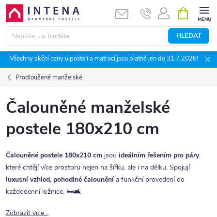
Přejít
NÁKUPNÍ
KOŠÍK
na
obsah
HLEDAT
Všechny akční ceny u postelí a matrací jsou platné jen do 31.7.2026!
Prodloužené manželské
Čalouněné manželské
postele 180x210 cm
Čalouněné postele 180x210 cm
jsou
ideálním řešením pro páry
,
které chtějí více prostoru nejen na šířku, ale i na délku. Spojují
luxusní vzhled, pohodlné čalounění
a funkční provedení do
každodenní ložnice. 🛏️🛋️
Zobrazit více...