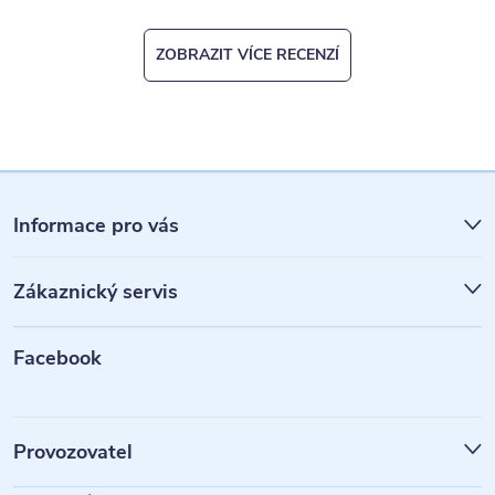
ZOBRAZIT VÍCE RECENZÍ
Z
á
Informace pro vás
p
Zákaznický servis
a
t
Facebook
í
Provozovatel