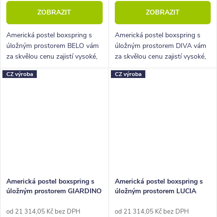
ZOBRAZIT
ZOBRAZIT
Americká postel boxspring s
Americká postel boxspring s
úložným prostorem BELO vám
úložným prostorem DIVA vám
za skvělou cenu zajistí vysoké,
za skvělou cenu zajistí vysoké,
pohodlné spaní a velký úložný
pohodlné spaní a velký úložný
CZ výroba
CZ výroba
prostor.
prostor.
Americká postel boxspring s
Americká postel boxspring s
úložným prostorem GIARDINO
úložným prostorem LUCIA
180x210
180x210
od 21 314,05 Kč bez DPH
od 21 314,05 Kč bez DPH