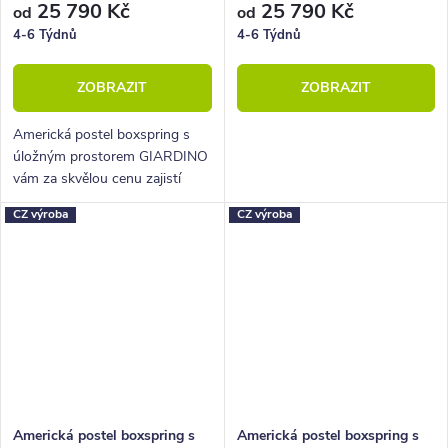
25 790 Kč
25 790 Kč
od
od
4-6 Týdnů
4-6 Týdnů
ZOBRAZIT
ZOBRAZIT
Americká postel boxspring s
úložným prostorem GIARDINO
vám za skvělou cenu zajistí
vysoké, pohodlné spaní a velký
CZ výroba
CZ výroba
úložný prostor.
Americká postel boxspring s
Americká postel boxspring s