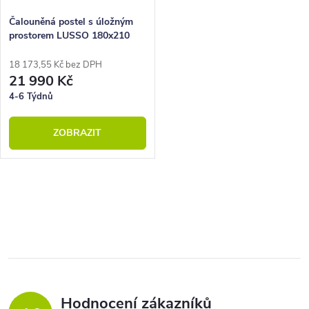
Čalouněná postel s úložným
prostorem LUSSO 180x210
18 173,55 Kč bez DPH
21 990 Kč
4-6 Týdnů
ZOBRAZIT
O
v
l
á
d
a
Hodnocení zákazníků