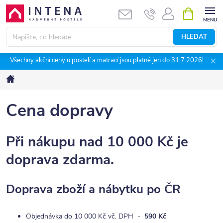
Přejít
NÁKUPNÍ
KOŠÍK
na
obsah
HLEDAT
Všechny akční ceny u postelí a matrací jsou platné jen do 31.7.2026!
Domů
Cena dopravy
Při nákupu nad 10 000 Kč je
doprava zdarma.
Doprava zboží a nábytku po ČR
Objednávka do 10 000 Kč vč. DPH -
590 Kč