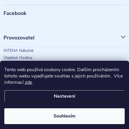
a
t
Facebook
í
Provozovatel
INTENA Nábytek
Vladimír Hodina
IČO: 73350583
Tento web používá soubory cookie. Dalším procházením
tohoto webu vyjadřujete souhlas s jejich používáním.. Více
informací
zde
.
Magazín Intena
Nastavení
Copyright 2026
INTENA Nábytek
. Všechna práva vyhrazena.
Souhlasím
Vytvořil Shoptet