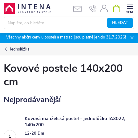
Přejít
NÁKUPNÍ
KOŠÍK
na
obsah
HLEDAT
Všechny akční ceny u postelí a matrací jsou platné jen do 31.7.2026!
Jednolůžka
Kovové postele 140x200
cm
Nejprodávanější
Kovová manželská postel - jednolůžko IA3022,
140x200
12-20 Dní