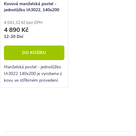
o
r
Kovová manželská postel -
jednolůžko IA3022, 140x200
d
o
u
d
4 041,32 Kč bez DPH
4 890 Kč
k
u
12-20 Dní
t
k
DO KOŠÍKU
ů
t
ů
Manželská postel - jednolůžko
IA3022 140x200 je vyrobena z
kovu ve stříbrném provedení.
Tato postel je vhodná do všech
ložnic.
O
v
l
á