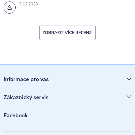
u
5.12.2023
ZOBRAZIT VÍCE RECENZÍ
Z
á
Informace pro vás
p
Zákaznický servis
a
t
Facebook
í