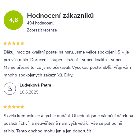
d
a
Hodnocení zákazníků
4,6
c
494 hodnocení
Zobrazit recenze
í
p
r
Děkuji moc za kvalitní postel na míru. Jsme velice spokojeni. 5 ⭐ je
pro vás málo. Doručení - super, složení - super, kvalita - super.
v
Máme přesně to, co jsme očekávali. Vysokou postel 🙏😉. Přeji vám
k
mnoho spokojených zákazníků. Díky.
y
Ludvíková Petra
v
10.6.2025
ý
p
Skvělá komunikace a rychle dodání. Objednali jsme vánoční dárek na
i
poslední chvíli a neuvěřitelně nám vyšli vstříc. Vše se pohodlně
s
stihlo. Tento obchod mohu jen a jen doporučit