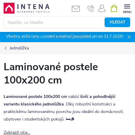
Přejít
NÁKUPNÍ
KOŠÍK
na
obsah
HLEDAT
Všechny akční ceny u postelí a matrací jsou platné jen do 31.7.2026!
Jednolůžka
Laminované postele
100x200 cm
Laminované postele 100x200 cm
nabízí
širší a pohodlnější
variantu klasického jednolůžka
. Díky robustní konstrukci a
praktickému laminovanému povrchu jsou ideální do domácností,
ubytoven i studentských pokojů. 🛏️🪵
Zobrazit více...