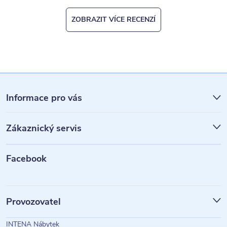
ZOBRAZIT VÍCE RECENZÍ
Z
á
Informace pro vás
p
Zákaznický servis
a
t
Facebook
í
Provozovatel
INTENA Nábytek