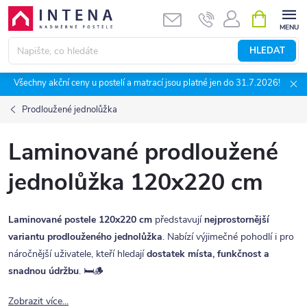
Přejít
NÁKUPNÍ
KOŠÍK
na
obsah
HLEDAT
Všechny akční ceny u postelí a matrací jsou platné jen do 31.7.2026!
Prodloužené jednolůžka
Laminované prodloužené
jednolůžka 120x220 cm
Laminované postele 120x220 cm
představují
nejprostornější
variantu prodlouženého jednolůžka
. Nabízí výjimečné pohodlí i pro
náročnější uživatele, kteří hledají
dostatek místa, funkčnost a
snadnou údržbu
. 🛏️🪵
Zobrazit více...