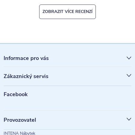
ZOBRAZIT VÍCE RECENZÍ
Z
á
Informace pro vás
p
Zákaznický servis
a
t
Facebook
í
Provozovatel
INTENA Nábytek