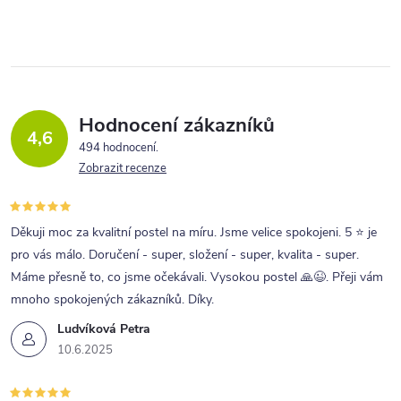
v
l
á
d
a
Hodnocení zákazníků
4,6
c
494 hodnocení
Zobrazit recenze
í
p
r
Děkuji moc za kvalitní postel na míru. Jsme velice spokojeni. 5 ⭐ je
pro vás málo. Doručení - super, složení - super, kvalita - super.
v
Máme přesně to, co jsme očekávali. Vysokou postel 🙏😉. Přeji vám
k
mnoho spokojených zákazníků. Díky.
y
Ludvíková Petra
v
10.6.2025
ý