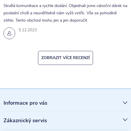
p
Skvělá komunikace a rychle dodání. Objednali jsme vánoční dárek na
i
poslední chvíli a neuvěřitelně nám vyšli vstříc. Vše se pohodlně
s
stihlo. Tento obchod mohu jen a jen doporučit
u
5.12.2023
ZOBRAZIT VÍCE RECENZÍ
Z
á
Informace pro vás
p
Zákaznický servis
a