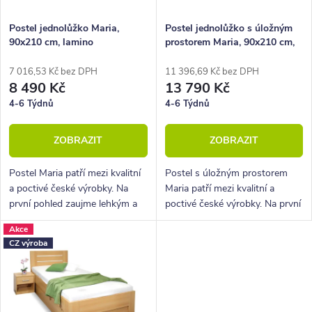
r
p
o
r
Postel jednolůžko Maria,
Postel jednolůžko s úložným
90x210 cm, lamino
prostorem Maria, 90x210 cm,
d
o
lamino
u
d
7 016,53 Kč bez DPH
11 396,69 Kč bez DPH
8 490 Kč
13 790 Kč
k
u
4-6 Týdnů
4-6 Týdnů
t
k
ZOBRAZIT
ZOBRAZIT
ů
t
ů
Postel Maria patří mezi kvalitní
Postel s úložným prostorem
a poctivé české výrobky. Na
Maria patří mezi kvalitní a
první pohled zaujme lehkým a
poctivé české výrobky. Na první
elegantním designem.
pohled zaujme lehkým a
Akce
elegantním designem. V ceně
CZ výroba
postele je kvalitní vyklápěcí rošt.