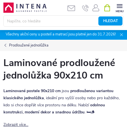
Přejít
NÁKUPNÍ
KOŠÍK
na
obsah
HLEDAT
Všechny akční ceny u postelí a matrací jsou platné jen do 31.7.2026!
Prodloužené jednolůžka
Laminované prodloužené
jednolůžka 90x210 cm
Laminované postele 90x210 cm
jsou
prodlouženou variantou
klasického jednolůžka
, ideální pro vyšší osoby nebo pro každého,
kdo si chce dopřát více prostoru na délku. Nabízí
odolnou
konstrukci, moderní dekor a snadnou údržbu
. 🛏️🪵
Zobrazit více...