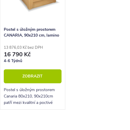
Postel s úložným prostorem
CANARIA, 90x210 cm, lamino
13 876,03 Kč bez DPH
16 790 Kč
4-6 Týdnů
ZOBRAZIT
Postel s úložným prostorem
Canaria 80x210, 90x210cm
patří mezi kvalitní a poctivé
české výrobky. Vyznačuje se
lehkým elegantním designem a
zešikmeným provedením
O
nohou.