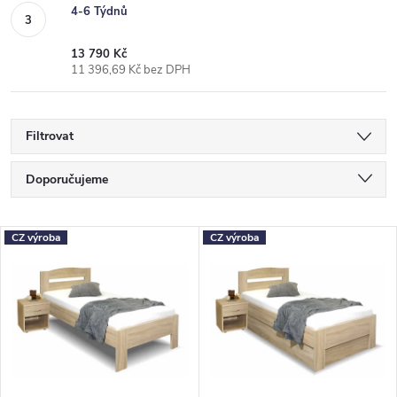
4-6 Týdnů
13 790 Kč
11 396,69 Kč bez DPH
Filtrovat
Ř
Doporučujeme
a
Nejlevnější
z
V
CZ výroba
CZ výroba
Nejdražší
e
ý
Nejprodávanější
n
p
Abecedně
í
i
p
s