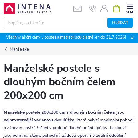
Přejít
NÁKUPNÍ
KOŠÍK
na
obsah
HLEDAT
Všechny akční ceny u postelí a matrací jsou platné jen do 31.7.2026!
Manželské
Manželské postele s
dlouhým bočním čelem
200x200 cm
Manželské postele 200x200 cm s dlouhým bočním čelem
jsou
nejprostornější variantou dvoulůžka
, která nabízí maximální pohodlí
a zároveň chytré řešení v podobě dlouhé boční opěrky. Ta slouží
jako
ochrana stěny, pohodlná zádová opora i vizuální oddělení