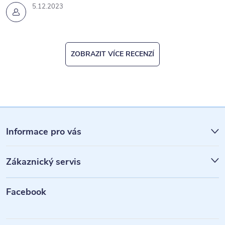
5.12.2023
ZOBRAZIT VÍCE RECENZÍ
Z
á
Informace pro vás
p
Zákaznický servis
a
t
Facebook
í