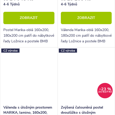
4-6 Týdnů
4-6 Týdnů
ZOBRAZIT
ZOBRAZIT
Postel Marika-oblá 160x200,
Válenda Marika-oblá 160x200,
180x200 cm patří do nábytkové
180x200 cm patří do nábytkové
řady Ložnice a postele BMB
řady Ložnice a postele BMB
line, která nabízí postele a
line, která nabízí postele a
CZ výroba
CZ výroba
příslušenství z kvalitního
příslušenství z kvalitního
lamina. Svým jednoduchým,
lamina. Svým jednoduchým
vzdušným...
designem a...
–23 %
21 827 Kč
Válenda s úložným prostorem
Zvýšená čalouněná postel
MARIKA, lamino, 160x200,
dvoulůžko s úložným