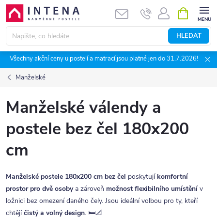
Přejít
NÁKUPNÍ
KOŠÍK
na
obsah
HLEDAT
Všechny akční ceny u postelí a matrací jsou platné jen do 31.7.2026!
Manželské
Manželské válendy a
postele bez čel 180x200
cm
Manželské postele 180x200 cm bez čel
poskytují
komfortní
prostor pro dvě osoby
a zároveň
možnost flexibilního umístění
v
ložnici bez omezení daného čely. Jsou ideální volbou pro ty, kteří
chtějí
čistý a volný design
. 🛏️📐