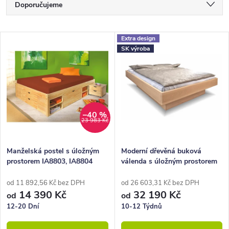
Ř
Doporučujeme
a
Nejlevnější
z
V
Extra design
Nejdražší
SK výroba
e
ý
Nejprodávanější
n
p
Abecedně
í
i
p
s
–40 %
23 983 Kč
r
p
o
r
Manželská postel s úložným
Moderní dřevěná buková
prostorem IA8803, IA8804
válenda s úložným prostorem
d
o
160x200, 180x200, masiv
PEGAS, rošty v ceně
borovice
u
d
od 11 892,56 Kč bez DPH
od 26 603,31 Kč bez DPH
14 390 Kč
32 190 Kč
od
od
k
u
12-20 Dní
10-12 Týdnů
t
k