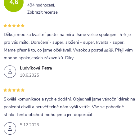
4,6
c
494 hodnocení
Zobrazit recenze
í
p
r
Děkuji moc za kvalitní postel na míru. Jsme velice spokojeni. 5 ⭐ je
pro vás málo. Doručení - super, složení - super, kvalita - super.
v
Máme přesně to, co jsme očekávali. Vysokou postel 🙏😉. Přeji vám
k
mnoho spokojených zákazníků. Díky.
y
Ludvíková Petra
v
10.6.2025
ý
p
Skvělá komunikace a rychle dodání. Objednali jsme vánoční dárek na
i
poslední chvíli a neuvěřitelně nám vyšli vstříc. Vše se pohodlně
s
stihlo. Tento obchod mohu jen a jen doporučit
u
5.12.2023