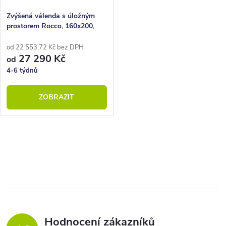
Zvýšená válenda s úložným
prostorem Rocco, 160x200,
180x200, masiv buk
od 22 553,72 Kč bez DPH
27 290 Kč
od
4-6 týdnů
ZOBRAZIT
O
v
l
á
d
a
Hodnocení zákazníků