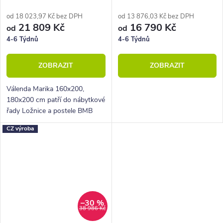
180x200 cm
prostorem Litera
od 18 023,97 Kč bez DPH
od 13 876,03 Kč bez DPH
21 809 Kč
16 790 Kč
od
od
4-6 Týdnů
4-6 Týdnů
ZOBRAZIT
ZOBRAZIT
Válenda Marika 160x200,
180x200 cm patří do nábytkové
řady Ložnice a postele BMB
line, která nabízí postele a
CZ výroba
příslušenství z kvalitního
lamina. Svým jednoduchým
designem a...
–30 %
38 986 Kč