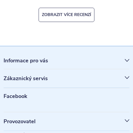
ZOBRAZIT VÍCE RECENZÍ
Z
á
Informace pro vás
p
Zákaznický servis
a
t
Facebook
í
Provozovatel