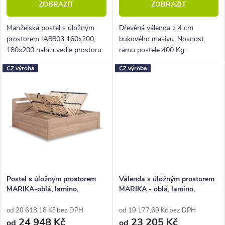
ZOBRAZIT
ZOBRAZIT
ů
t
ů
Manželská postel s úložným
Dřevěná válenda z 4 cm
prostorem IA8803 160x200,
bukového masivu. Nosnost
180x200 nabízí vedle prostoru
rámu postele 400 Kg.
ke spaní i velké množství
Povrchová úprava lakem. Pevná
CZ výroba
CZ výroba
úložných prostor.
dřevěná lišta pro rošty.
Postel s úložným prostorem
Válenda s úložným prostorem
MARIKA-oblá, lamino,
MARIKA - oblá, lamino,
160x200, 180x200 cm
160x200, 180x200 cm
od 20 618,18 Kč bez DPH
od 19 177,69 Kč bez DPH
24 948 Kč
23 205 Kč
od
od