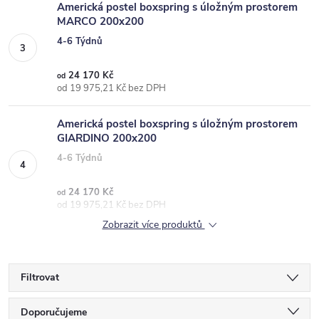
Americká postel boxspring s úložným prostorem
MARCO 200x200
4-6 Týdnů
24 170 Kč
od
od 19 975,21 Kč bez DPH
Americká postel boxspring s úložným prostorem
GIARDINO 200x200
4-6 Týdnů
24 170 Kč
od
od 19 975,21 Kč bez DPH
Zobrazit více produktů
Filtrovat
Ř
Doporučujeme