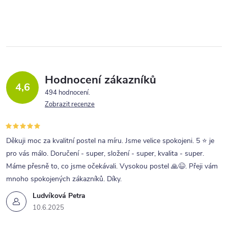
O
v
l
á
d
a
Hodnocení zákazníků
4,6
c
494 hodnocení
Zobrazit recenze
í
p
r
Děkuji moc za kvalitní postel na míru. Jsme velice spokojeni. 5 ⭐ je
pro vás málo. Doručení - super, složení - super, kvalita - super.
v
Máme přesně to, co jsme očekávali. Vysokou postel 🙏😉. Přeji vám
k
mnoho spokojených zákazníků. Díky.
y
Ludvíková Petra
v
10.6.2025
ý