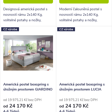
ů
t
ů
Designová americká postel s
Moderní čalouněná postel s
nosností rámu 2x140 Kg,
nosností rámu 2x140 Kg,
volitelné potahy a nožky,
volitelné potahy a nožky,
hluboký úložný prostor.
hluboký úložný prostor.
CZ výroba
CZ výroba
Americká postel boxspring s
Americká postel boxspring s
úložným prostorem GIARDINO
úložným prostorem LUCIA
200x200
200x200
od 19 975,21 Kč bez DPH
od 19 975,21 Kč bez DPH
24 170 Kč
24 170 Kč
od
od
4-6 Týdnů
4-6 Týdnů