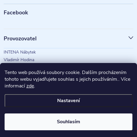
t
Facebook
í
Provozovatel
INTENA Nábytek
Vladimír Hodina
IČO: 73350583
Tento web používá soubory cookie. Dalším procházením
tohoto webu vyjadřujete souhlas s jejich používáním.. Více
informací
zde
.
Magazín Intena
Nastavení
Copyright 2026
INTENA Nábytek
. Všechna práva vyhrazena.
Souhlasím
Vytvořil Shoptet