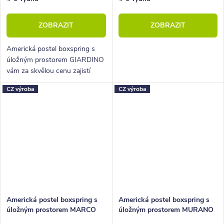
ZOBRAZIT
ZOBRAZIT
Americká postel boxspring s
úložným prostorem GIARDINO
vám za skvělou cenu zajistí
vysoké, pohodlné spaní a velký
CZ výroba
CZ výroba
úložný prostor.
Americká postel boxspring s
Americká postel boxspring s
úložným prostorem MARCO
úložným prostorem MURANO
200x200
200x200