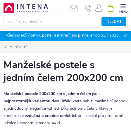
Přejít
NÁKUPNÍ
KOŠÍK
na
obsah
HLEDAT
Všechny akční ceny u postelí a matrací jsou platné jen do 31.7.2026!
Manželské
Manželské postele s
jedním čelem 200x200 cm
Manželské postele 200x200 cm s jedním čelem
jsou
nejprostornější variantou dvoulůžek
, která nabízí maximální pohodlí
a jednoduchý, elegantní vzhled. Díky jednomu čelu u hlavy je
konstrukce
vzdušná a snadno umístitelná
– ideální pro prostorné
ložnice i moderní interiéry. 🛏️📐