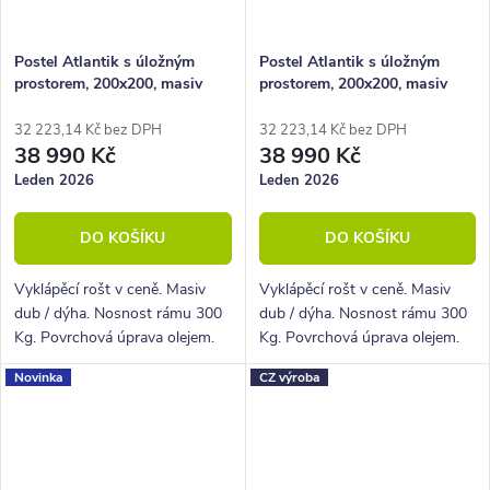
Postel Atlantik s úložným
Postel Atlantik s úložným
prostorem, 200x200, masiv
prostorem, 200x200, masiv
dub tmavený/dýha, krémová
dub tmavený/dýha, krémová
ekokůže
32 223,14 Kč bez DPH
32 223,14 Kč bez DPH
38 990 Kč
38 990 Kč
Leden 2026
Leden 2026
DO KOŠÍKU
DO KOŠÍKU
Vyklápěcí rošt v ceně. Masiv
Vyklápěcí rošt v ceně. Masiv
dub / dýha. Nosnost rámu 300
dub / dýha. Nosnost rámu 300
Kg. Povrchová úprava olejem.
Kg. Povrchová úprava olejem.
Novinka
CZ výroba