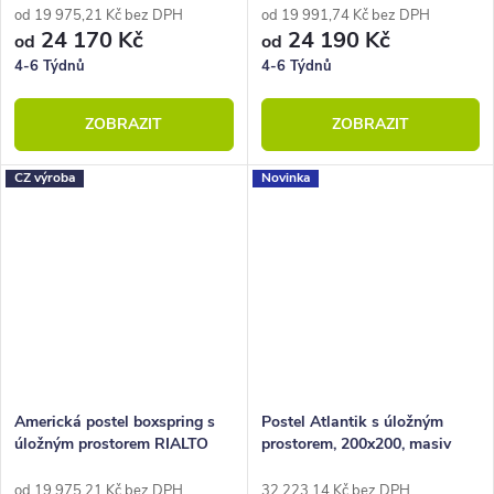
od 19 975,21 Kč bez DPH
od 19 991,74 Kč bez DPH
24 170 Kč
24 190 Kč
od
od
4-6 Týdnů
4-6 Týdnů
ZOBRAZIT
ZOBRAZIT
CZ výroba
Novinka
Americká postel boxspring s
Postel Atlantik s úložným
úložným prostorem RIALTO
prostorem, 200x200, masiv
200x200
dub přírodní/dýha, grafit
od 19 975,21 Kč bez DPH
32 223,14 Kč bez DPH