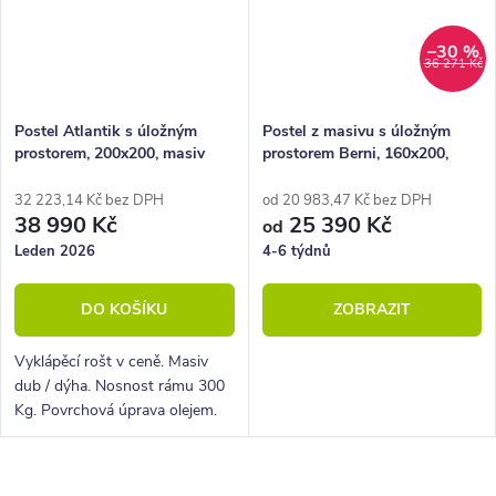
–30 %
36 271 Kč
Postel Atlantik s úložným
Postel z masivu s úložným
prostorem, 200x200, masiv
prostorem Berni, 160x200,
dub/dýha, krémová ekokůže
180x200, masiv smrk
32 223,14 Kč bez DPH
od 20 983,47 Kč bez DPH
38 990 Kč
25 390 Kč
od
Leden 2026
4-6 týdnů
DO KOŠÍKU
ZOBRAZIT
Vyklápěcí rošt v ceně. Masiv
dub / dýha. Nosnost rámu 300
Kg. Povrchová úprava olejem.