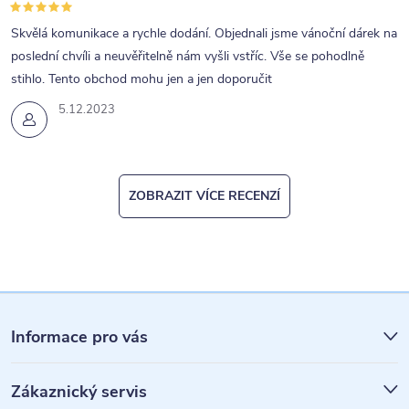
p
Skvělá komunikace a rychle dodání. Objednali jsme vánoční dárek na
i
poslední chvíli a neuvěřitelně nám vyšli vstříc. Vše se pohodlně
s
stihlo. Tento obchod mohu jen a jen doporučit
u
5.12.2023
ZOBRAZIT VÍCE RECENZÍ
Z
á
Informace pro vás
p
Zákaznický servis
a