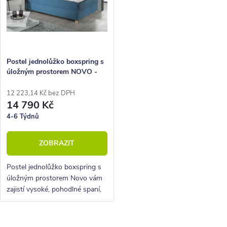
Postel jednolůžko boxspring s
úložným prostorem NOVO -
Hlavové čelo 120x200 cm
12 223,14 Kč bez DPH
14 790 Kč
4-6 Týdnů
ZOBRAZIT
Postel jednolůžko boxspring s
úložným prostorem Novo vám
zajistí vysoké, pohodlné spaní,
úložný prostor i krásný
designový prvek do vaší
ložnice.