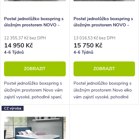
r
p
o
r
Postel jednolůžko boxspring s
Postel jednolůžko boxspring s
úložným prostorem NOVO -
úložným prostorem NOVO -
d
o
Dlouhé čelo 120x200 cm
Elko 120x200 cm
u
d
12 355,37 Kč bez DPH
13 016,53 Kč bez DPH
14 950 Kč
15 750 Kč
k
u
4-6 Týdnů
4-6 Týdnů
t
k
ZOBRAZIT
ZOBRAZIT
ů
t
ů
Postel jednolůžko boxspring s
Postel jednolůžko boxspring s
úložným prostorem Novo vám
úložným prostorem Novo elko
zajistí vysoké, pohodlné spaní,
vám zajistí vysoké, pohodlné
úložný prostor i krásný
spaní, úložný prostor i krásný
CZ výroba
designový prvek do vaší
designový prvek do vaší
ložnice.
ložnice.