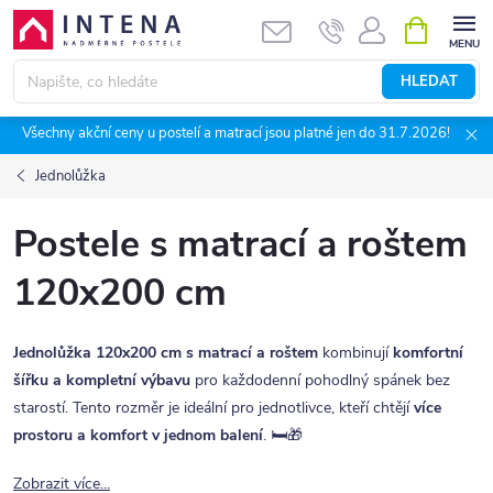
Přejít
NÁKUPNÍ
KOŠÍK
na
obsah
HLEDAT
Všechny akční ceny u postelí a matrací jsou platné jen do 31.7.2026!
Jednolůžka
Postele s matrací a roštem
120x200 cm
Jednolůžka 120x200 cm s matrací a roštem
kombinují
komfortní
šířku a kompletní výbavu
pro každodenní pohodlný spánek bez
starostí. Tento rozměr je ideální pro jednotlivce, kteří chtějí
více
prostoru a komfort v jednom balení
. 🛏️🎁
Zobrazit více...