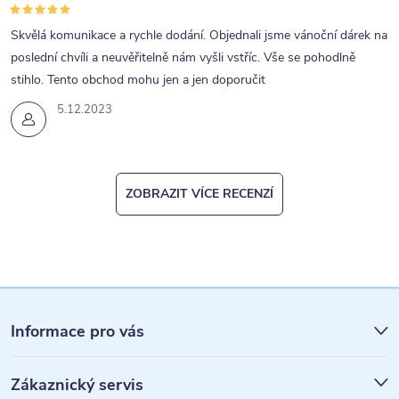
p
Skvělá komunikace a rychle dodání. Objednali jsme vánoční dárek na
i
poslední chvíli a neuvěřitelně nám vyšli vstříc. Vše se pohodlně
s
stihlo. Tento obchod mohu jen a jen doporučit
u
5.12.2023
ZOBRAZIT VÍCE RECENZÍ
Z
á
Informace pro vás
p
Zákaznický servis