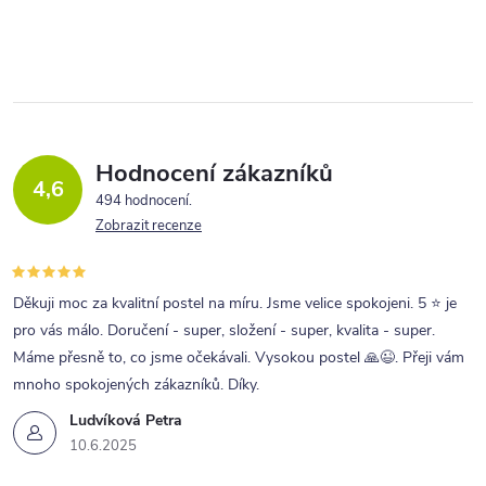
O
v
l
á
d
a
Hodnocení zákazníků
4,6
c
494 hodnocení
Zobrazit recenze
í
p
r
Děkuji moc za kvalitní postel na míru. Jsme velice spokojeni. 5 ⭐ je
pro vás málo. Doručení - super, složení - super, kvalita - super.
v
Máme přesně to, co jsme očekávali. Vysokou postel 🙏😉. Přeji vám
k
mnoho spokojených zákazníků. Díky.
y
Ludvíková Petra
v
10.6.2025
ý