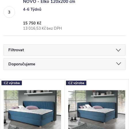
NOVO - Elko 120x200 cm
4-6 Týdnů
15 750 Kč
13 016,53 Kč bez DPH
Filtrovat
Ř
Doporučujeme
a
Nejlevnější
z
V
CZ výroba
CZ výroba
Nejdražší
e
ý
Nejprodávanější
n
p
Abecedně
í
i
p
s