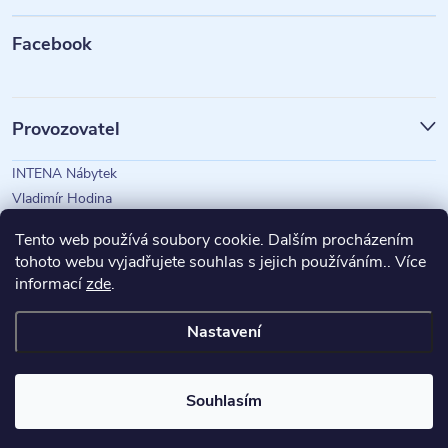
a
t
Facebook
í
Provozovatel
INTENA Nábytek
Vladimír Hodina
IČO: 73350583
Tento web používá soubory cookie. Dalším procházením
tohoto webu vyjadřujete souhlas s jejich používáním.. Více
informací
zde
.
Magazín Intena
Nastavení
Copyright 2026
INTENA Nábytek
. Všechna práva vyhrazena.
Souhlasím
Vytvořil Shoptet