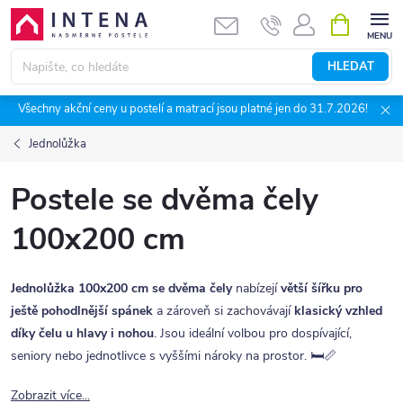
Přejít
NÁKUPNÍ
KOŠÍK
na
obsah
HLEDAT
Všechny akční ceny u postelí a matrací jsou platné jen do 31.7.2026!
Jednolůžka
Postele se dvěma čely
100x200 cm
Jednolůžka 100x200 cm se dvěma čely
nabízejí
větší šířku pro
ještě pohodlnější spánek
a zároveň si zachovávají
klasický vzhled
díky čelu u hlavy i nohou
. Jsou ideální volbou pro dospívající,
seniory nebo jednotlivce s vyššími nároky na prostor. 🛏️📏
Zobrazit více...