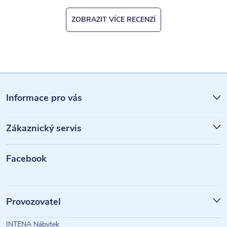
ZOBRAZIT VÍCE RECENZÍ
Z
á
Informace pro vás
p
Zákaznický servis
a
t
Facebook
í
Provozovatel
INTENA Nábytek