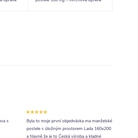
a pro
lakem. Pevná dřevěná lišta pro
rošty.
uva s
Byla to moje první objednávka ma manželské
postele s úložným prostorem Lada 160x200
a hlavně že je to Česká výroba a kladné