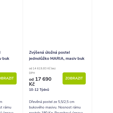
l
Zvýšená úložná postel
v buk
jednolůžko MARIA, masiv buk
od 14 619,83 Kč bez
DPH
17 690
OBRAZIT
ZOBRAZIT
od
Kč
10-12 Týdnů
cm
Dřevěná postel ze 5,5/2,5 cm
st rámu
bukového masivu. Nosnost rámu
vá úprava
postele 180 Kg. Povrchová úprava