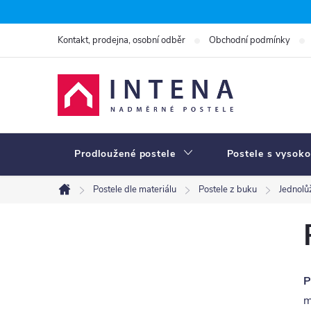
Přejít
na
Kontakt, prodejna, osobní odběr
Obchodní podmínky
obsah
Prodloužené postele
Postele s vysoko
Postele dle materiálu
Postele z buku
Jednolů
Domů
P
o
s
P
t
m