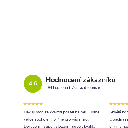
l
Hodnocení zákazníků
c
4,6
494 hodnocení
Zobrazit recenze
í
r
Děkuji moc za kvalitní postel na míru. Jsme
Skvělá kom
velice spokojeni. 5 ⭐ je pro vás málo.
Objednali 
Doručení - super, složení - super, kvalita -
chvíli a ne