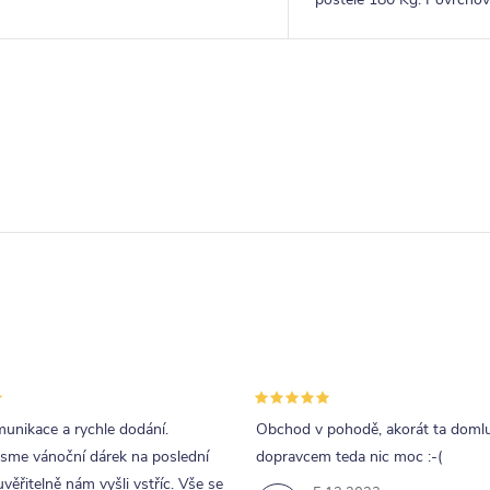
lakem. Pevná dřevěná lišta pro
lakem. Pevná dřevěná lišt
rošty.
rošty.
O
v
á
d
a
p
unikace a rychle dodání.
Obchod v pohodě, akorát ta doml
v
jsme vánoční dárek na poslední
dopravcem teda nic moc :-(
k
uvěřitelně nám vyšli vstříc. Vše se