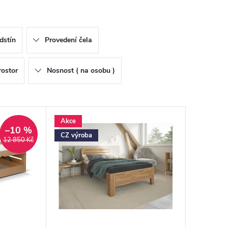
dstín
Provedení čela
rostor
Nosnost ( na osobu )
Akce
–10 %
CZ výroba
12 850 Kč