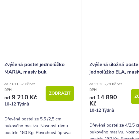
Zvýšená postel jednolůžko
Zvýšená úložná poste
MARIA, masiv buk
jednolůžko ELA, masi
od 7 611,57 Kč bez
od 12 305,79 Kč bez
DPH
DPH
ZOBRAZIT
9 210 Kč
14 890
Z
od
od
Kč
10-12 Týdnů
10-12 Týdnů
Dřevěná postel ze 5,5 /2,5 cm
Dřevěná postel ze 4/2,5 
bukového masivu. Nosnost rámu
bukového masivu. Nosno
postele 180 Kg. Povrchová úprava
postele 180 Kg. Povrcho