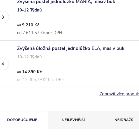
Zvýšená postel jednolůžko MARIA, masiv buk
10-12 Týdnů
9 210 Kč
od
od 7 611,57 Kč bez DPH
Zvýšená úložná postel jednolůžko ELA, masiv buk
10-12 Týdnů
14 890 Kč
od
od 12 305,79 Kč bez DPH
Zobrazit více produ
Ř
DOPORUČUJEME
NEJLEVNĚJŠÍ
NEJDRAŽŠÍ
a
z