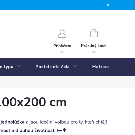
NÁKUPNÍ
KOŠÍK
Prázdný košík
Přihlášení
le typu
Postele dle čela
Matrace
R
 100x200 cm
 jednolůžka
a jsou ideální volbou pro ty, kteří chtějí
evnost a dlouhou životnost
. 🛏️🌳