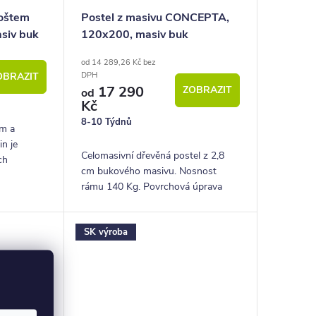
roštem
Postel z masivu CONCEPTA,
siv buk
120x200, masiv buk
od 14 289,26 Kč bez
OBRAZIT
DPH
17 290
ZOBRAZIT
od
Kč
8-10 Týdnů
em a
n je
Celomasivní dřevěná postel z 2,8
ch
cm bukového masivu. Nosnost
udentských
rámu 140 Kg. Povrchová úprava
voskem nebo lakem.
SK výroba