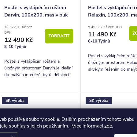
o
Postel s vyklápěcím roštem
Postel s vyklápěcím 
Darvin, 100x200, masiv buk
Relaxin, 100x200, ma
d
10 322,31 Kč bez
9 495,87 Kč bez DPH
u
11 490 Kč
Z
DPH
ZOBRAZIT
12 490 Kč
k
8-10 Týdnů
8-10 Týdnů
Postel s vyklápěcím rošt
ů
Postel s vyklápěcím roštem a
úložným prostorem Relaxi
úložným prostorem Darvin je ideální
skvělým řešením do malý
do malých interiérů, bytů, dětských
interiérů, dětských či st
či studentských pokojů.
pokojů.
SK výroba
SK výroba
web používá soubory cookie. Dalším procházením tohoto webu
jete souhlas s jejich používáním.. Více informací
zde
.