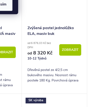
asím
el
Zvýšená postel jednolůžko
VÁ masiv
ELA, masiv buk
od 6 876,03 Kč bez
DPH
ZOBRAZIT
8 320 Kč
OBRAZIT
od
10-12 Týdnů
Dřevěná postel ze 4/2,5 cm
cm
bukového masivu. Nosnost rámu
st rámu
postele 180 Kg. Povrchová úprava
vá úprava
lakem. Pevná dřevěná lišta pro
a pro
rošty.
SK výroba