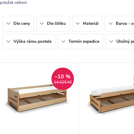
položek celkem
e
n
Dle ceny
Dle štítku
Materiál
Barva - o
p
Výška rámu postele
Termín expedice
Úložný p
o
V
d
ý
–10 %
14 025 Kč
u
p
k
s
ů
p