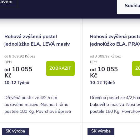
avení
Souhl
Rohová zvýšená postel
Rohová zvýšená post
jednolůžko ELA, LEVÁ masiv
jednolůžko ELA, PRA
buk
buk
od 8 309,92 Kč bez
od 8 309,92 Kč bez
DPH
DPH
10 055
10 055
ZOBRAZIT
Z
od
od
Kč
Kč
10-12 Týdnů
10-12 Týdnů
Dřevěná postel ze 4/2,5 cm
Dřevěná postel ze 4/2,5 
bukového masivu. Nosnost rámu
bukového masivu. Nosno
postele 180 Kg. Povrchová úprava
postele 180 Kg. Povrcho
lakem. Pevná dřevěná lišta pro
lakem. Pevná dřevěná lišt
rošty.
rošty.
SK výroba
SK výroba