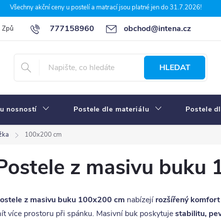
Všechny akční ceny u postelí a matrací jsou platné jen do 31.7.2026!
777158960
obchod@intena.cz
Způsoby a ceny dopravy
7 důvodů, proč nakupit u Intena nábytek
HLEDAT
u nosností
Postele dle materiálu
Postele d
žka
100x200 cm
Postele z masivu buku
ostele z masivu buku 100x200 cm
nabízejí
rozšířený komfort
ít více prostoru při spánku. Masivní buk poskytuje
stabilitu, p