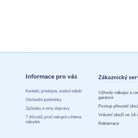
Z
á
Informace pro vás
Zákaznický ser
p
a
Kontakt, prodejna, osobní odběr
Výhody nákupu a ce
garance
t
Obchodní podmínky
Postup převzetí zbož
Způsoby a ceny dopravy
í
Vrácení zboží ve 14 
7 důvodů, proč nakupit u Intena
nábytek
Reklamace