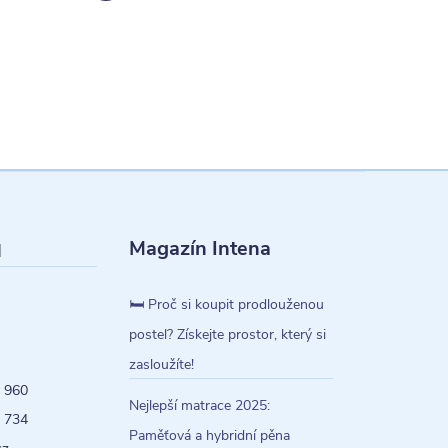
Magazín Intena
l
🛏️ Proč si koupit prodlouženou
postel? Získejte prostor, který si
zasloužíte!
 960
Nejlepší matrace 2025:
 734
Paměťová a hybridní pěna