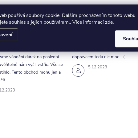
web používá soubory cookie. Dalším procházením tohoto webu
jete souhlas s jejich používáním.. Více informací
zde
.
avení
Souhl
unikace a rychle dodání.
Obchod v pohodě, akorát ta doml
jsme vánoční dárek na poslední
dopravcem teda nic moc :-(
uvěřitelně nám vyšli vstříc. Vše se
5.12.2023
tihlo. Tento obchod mohu jen a
čit
.12.2023