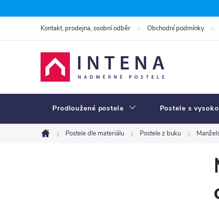
Přejít
na
Kontakt, prodejna, osobní odběr
Obchodní podmínky
obsah
Prodloužené postele
Postele s vysoko
Postele dle materiálu
Postele z buku
Manžel
Domů
P
o
s
t