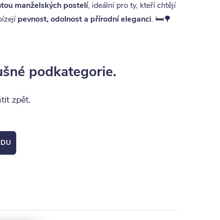
ntou manželských postelí
, ideální pro ty, kteří chtějí
ízejí
pevnost, odolnost a přírodní eleganci
. 🛏️🌳
ušné podkategorie.
it zpět.
ODU