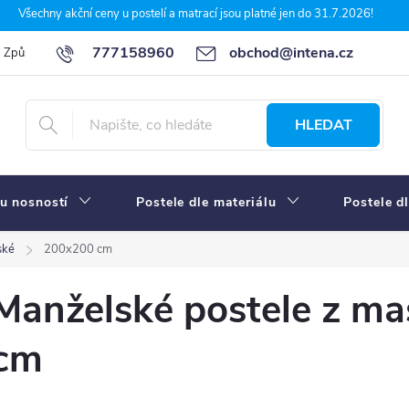
Všechny akční ceny u postelí a matrací jsou platné jen do 31.7.2026!
777158960
obchod@intena.cz
Způsoby a ceny dopravy
7 důvodů, proč nakupit u Intena nábytek
HLEDAT
u nosností
Postele dle materiálu
Postele d
ské
200x200 cm
Manželské postele z m
cm