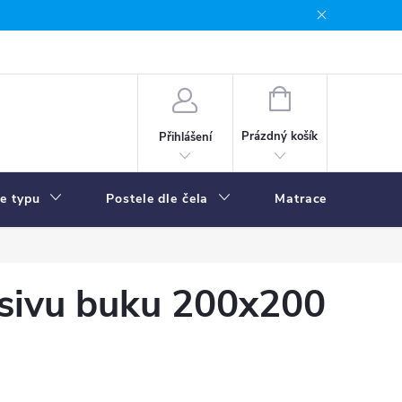
NÁKUPNÍ
KOŠÍK
Prázdný košík
Přihlášení
le typu
Postele dle čela
Matrace
R
asivu buku 200x200