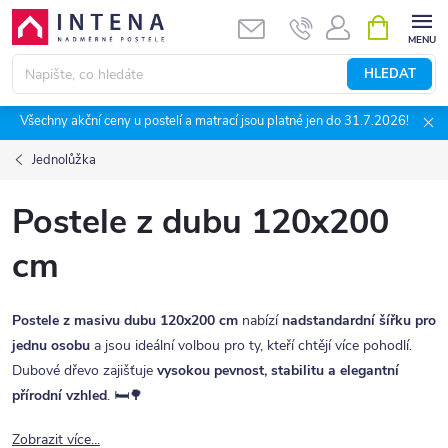
Přejít
NÁKUPNÍ
KOŠÍK
na
obsah
HLEDAT
Všechny akční ceny u postelí a matrací jsou platné jen do 31.7.2026!
Jednolůžka
Postele z dubu 120x200
cm
Postele z masivu dubu 120x200 cm
nabízí
nadstandardní šířku pro
jednu osobu
a jsou ideální volbou pro ty, kteří chtějí více pohodlí.
Dubové dřevo zajišťuje
vysokou pevnost, stabilitu a elegantní
přírodní vzhled
. 🛏️🌳
Zobrazit více...