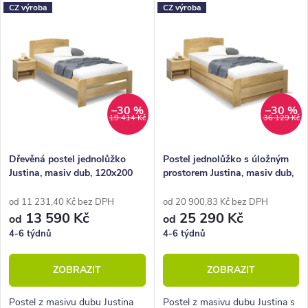
z
V
CZ výroba
CZ výroba
Nejdražší
e
ý
Nejprodávanější
n
p
Abecedně
í
i
p
s
–30 %
–30 %
19 414 Kč
36 129 Kč
r
p
o
r
Dřevěná postel jednolůžko
Postel jednolůžko s úložným
Justina, masiv dub, 120x200
prostorem Justina, masiv dub,
d
o
120x200
u
d
od 11 231,40 Kč bez DPH
od 20 900,83 Kč bez DPH
13 590 Kč
25 290 Kč
od
od
k
u
4-6 týdnů
4-6 týdnů
t
k
ZOBRAZIT
ZOBRAZIT
ů
t
ů
Postel z masivu dubu Justina
Postel z masivu dubu Justina s