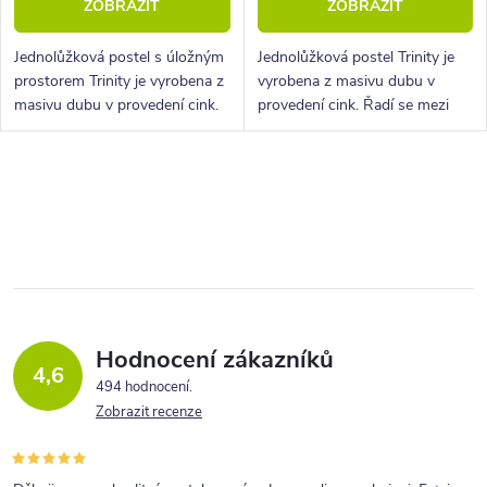
ZOBRAZIT
ZOBRAZIT
Jednolůžková postel s úložným
Jednolůžková postel Trinity je
prostorem Trinity je vyrobena z
vyrobena z masivu dubu v
masivu dubu v provedení cink.
provedení cink. Řadí se mezi
Řadí se mezi kvalitní české
kvalitní české výrobky
výrobky nábytkové řady
nábytkové řady HappyBed. U
HappyBed. U postele Trinity...
postele Trinity oceníte zejména
O
velkou...
v
l
á
d
a
Hodnocení zákazníků
4,6
c
494 hodnocení
Zobrazit recenze
í
p