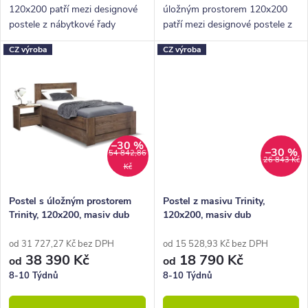
120x200 patří mezi designové
úložným prostorem 120x200
postele z nábytkové řady
patří mezi designové postele z
BedWorld. Vyniká krásným
nábytkové řady BedWorld.
CZ výroba
CZ výroba
zaobleným čelem u hlavy a
Vyniká krásným zaobleným
celkově pevnou konstrukcí.
čelem u hlavy a celkově pevnou
konstrukcí.
–30 %
–30 %
54 842,86
26 843 Kč
Kč
Postel s úložným prostorem
Postel z masivu Trinity,
Trinity, 120x200, masiv dub
120x200, masiv dub
od 31 727,27 Kč bez DPH
od 15 528,93 Kč bez DPH
38 390 Kč
18 790 Kč
od
od
8-10 Týdnů
8-10 Týdnů