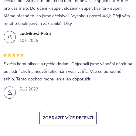
r
Děkuji moc za kvalitní postel na míru. Jsme velice spokojeni. 5 ⭐ je
pro vás málo. Doručení - super, složení - super, kvalita - super.
v
Máme přesně to, co jsme očekávali. Vysokou postel 🙏😉. Přeji vám
k
mnoho spokojených zákazníků. Díky.
y
Ludvíková Petra
v
10.6.2025
ý
p
Skvělá komunikace a rychle dodání. Objednali jsme vánoční dárek na
i
poslední chvíli a neuvěřitelně nám vyšli vstříc. Vše se pohodlně
s
stihlo. Tento obchod mohu jen a jen doporučit
u
5.12.2023
ZOBRAZIT VÍCE RECENZÍ