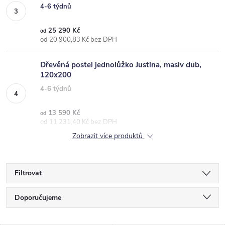
4-6 týdnů
25 290 Kč
od
od 20 900,83 Kč bez DPH
Dřevěná postel jednolůžko Justina, masiv dub,
120x200
4-6 týdnů
13 590 Kč
od
od 11 231,40 Kč bez DPH
Zobrazit více produktů
Filtrovat
Ř
Doporučujeme
a
Nejlevnější