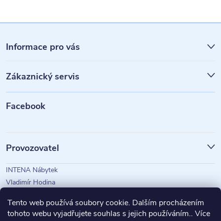
Z
á
Informace pro vás
p
Zákaznický servis
a
t
Facebook
í
Provozovatel
INTENA Nábytek
Vladimír Hodina
IČO: 73350583
Tento web používá soubory cookie. Dalším procházením
tohoto webu vyjadřujete souhlas s jejich používáním.. Více