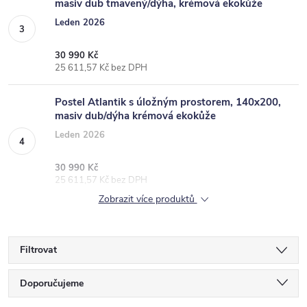
masiv dub tmavený/dýha, krémová ekokůže
Leden 2026
30 990 Kč
25 611,57 Kč bez DPH
Postel Atlantik s úložným prostorem, 140x200,
masiv dub/dýha krémová ekokůže
Leden 2026
30 990 Kč
25 611,57 Kč bez DPH
Zobrazit více produktů
Filtrovat
Ř
Doporučujeme
a