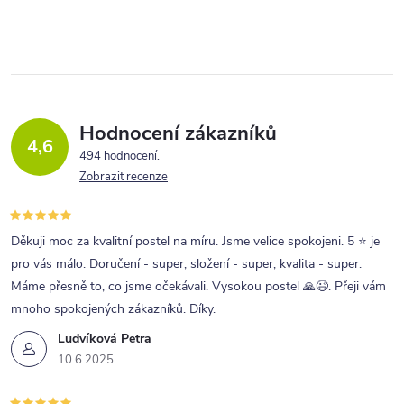
velkou...
v
l
á
d
a
Hodnocení zákazníků
4,6
c
494 hodnocení
Zobrazit recenze
í
p
r
Děkuji moc za kvalitní postel na míru. Jsme velice spokojeni. 5 ⭐ je
pro vás málo. Doručení - super, složení - super, kvalita - super.
v
Máme přesně to, co jsme očekávali. Vysokou postel 🙏😉. Přeji vám
k
mnoho spokojených zákazníků. Díky.
y
Ludvíková Petra
v
10.6.2025
ý