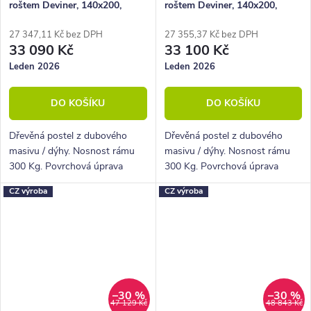
roštem Deviner, 140x200,
roštem Deviner, 140x200,
masiv dub/dýha - černá
masiv dub/dýha - krémová
ekokůže
27 347,11 Kč bez DPH
27 355,37 Kč bez DPH
33 090 Kč
33 100 Kč
Leden 2026
Leden 2026
DO KOŠÍKU
DO KOŠÍKU
Dřevěná postel z dubového
Dřevěná postel z dubového
masivu / dýhy. Nosnost rámu
masivu / dýhy. Nosnost rámu
300 Kg. Povrchová úprava
300 Kg. Povrchová úprava
olejem. Vyklápěcí rošt v ceně.
olejem. Vyklápěcí rošt v ceně.
CZ výroba
CZ výroba
–30 %
–30 %
47 129 Kč
48 843 Kč