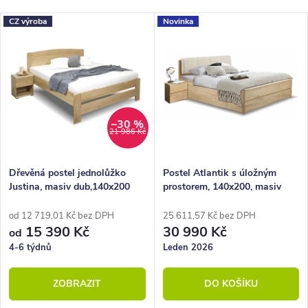
Nejlevnější
z
V
CZ výroba
Novinka
Nejdražší
e
ý
Nejprodávanější
n
p
Abecedně
í
i
p
s
–30 %
21 986 Kč
r
p
o
r
Dřevěná postel jednolůžko
Postel Atlantik s úložným
Justina, masiv dub,140x200
prostorem, 140x200, masiv
d
o
dub přírodní/dýha, krémová
u
d
od 12 719,01 Kč bez DPH
25 611,57 Kč bez DPH
15 390 Kč
30 990 Kč
od
k
u
4-6 týdnů
Leden 2026
t
k
ZOBRAZIT
DO KOŠÍKU
ů
t