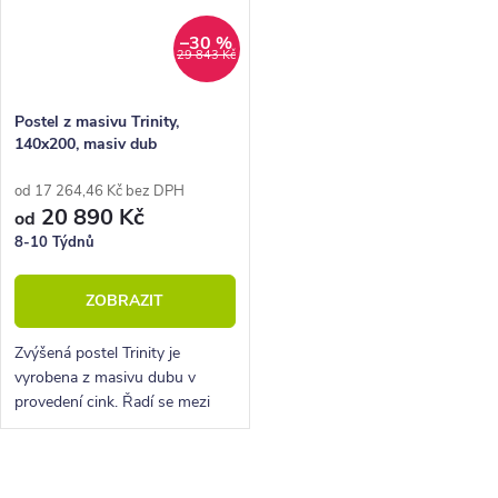
–30 %
29 843 Kč
Postel z masivu Trinity,
140x200, masiv dub
od 17 264,46 Kč bez DPH
20 890 Kč
od
8-10 Týdnů
ZOBRAZIT
Zvýšená postel Trinity je
vyrobena z masivu dubu v
provedení cink. Řadí se mezi
kvalitní české výrobky
nábytkové řady HappyBed. U
postele Trinity oceníte zejména
O