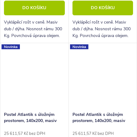
DO KOŠÍKU
DO KOŠÍKU
Vyklápěcí rošt v ceně. Masiv
Vyklápěcí rošt v ceně. Masiv
dub / dýha. Nosnost rámu 300
dub / dýha. Nosnost rámu 300
Kg. Povrchová úprava olejem.
Kg. Povrchová úprava olejem.
Novinka
Novinka
Postel Atlantik s úložným
Postel Atlantik s úložným
prostorem, 140x200, masiv
prostorem, 140x200, masiv
dub tmavený/dýha, krémová
dub/dýha krémová ekokůže
ekokůže
25 611,57 Kč bez DPH
25 611,57 Kč bez DPH