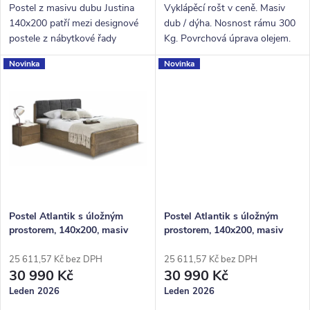
ů
Postel z masivu dubu Justina
Vyklápěcí rošt v ceně. Masiv
140x200 patří mezi designové
dub / dýha. Nosnost rámu 300
postele z nábytkové řady
Kg. Povrchová úprava olejem.
BedWorld. Vyniká krásným
Novinka
Novinka
zaobleným čelem u hlavy a
celkově pevnou konstrukcí.
Postel Atlantik s úložným
Postel Atlantik s úložným
prostorem, 140x200, masiv
prostorem, 140x200, masiv
dub tmavený/dýha, grafit
dub tmavený/dýha, krémová
25 611,57 Kč bez DPH
25 611,57 Kč bez DPH
30 990 Kč
30 990 Kč
Leden 2026
Leden 2026