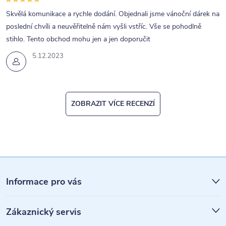
p
Skvělá komunikace a rychle dodání. Objednali jsme vánoční dárek na
i
poslední chvíli a neuvěřitelně nám vyšli vstříc. Vše se pohodlně
s
stihlo. Tento obchod mohu jen a jen doporučit
u
5.12.2023
ZOBRAZIT VÍCE RECENZÍ
Z
á
Informace pro vás
p
Zákaznický servis
a