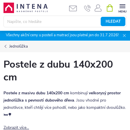
Přejít
NÁKUPNÍ
KOŠÍK
na
obsah
HLEDAT
Všechny akční ceny u postelí a matrací jsou platné jen do 31.7.2026!
Jednolůžka
Postele z dubu 140x200
cm
Postele z masivu dubu 140x200 cm
kombinují
velkorysý prostor
jednolůžka s pevností dubového dřeva
. Jsou vhodné pro
jednotlivce, kteří chtějí více pohodlí, nebo jako kompaktní dvoulůžko.
🛏️🌳
Zobrazit více...