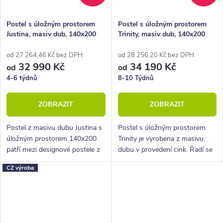
Postel s úložným prostorem
Postel s úložným prostorem
Justina, masiv dub, 140x200
Trinity, masiv dub, 140x200
od 27 264,46 Kč bez DPH
od 28 256,20 Kč bez DPH
32 990 Kč
34 190 Kč
od
od
4-6 týdnů
8-10 Týdnů
ZOBRAZIT
ZOBRAZIT
Postel z masivu dubu Justina s
Postel s úložným prostorem
úložným prostorem 140x200
Trinity je vyrobena z masivu
patří mezi designové postele z
dubu v provedení cink. Řadí se
nábytkové řady BedWorld.
mezi kvalitní české výrobky
CZ výroba
Vyniká krásným zaobleným
nábytkové řady HappyBed. U
čelem u hlavy a celkově pevnou
postele Trinity oceníte
konstrukcí.
zejména...